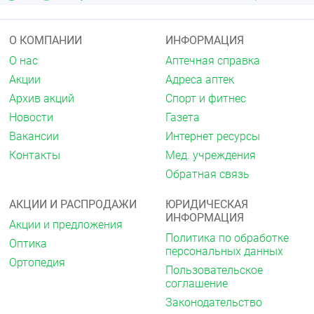
(коагулазонегативные
метициллинчувствительные/умеренно
чувствительные штаммы), Staphylococcus aureus
methi-S (метициллинчувствительные штаммы),
О КОМПАНИИ
ИНФОРМАЦИЯ
Staphylococcus epidermidis methi-S
О нас
Аптечная справка
(метициллинчувствительные штаммы),
Акции
Адреса аптек
Staphylococcus spp. CNS (коагулазонегативные);
Streptococcus spp. групп С и G, Streptococcus
Архив акций
Спорт и фитнес
agalactiae, Streptococcus pneumoniae peni I/S/R
Новости
Газета
(пенициллинчувствительные/умеренно
чувствительные/резистентные штаммы),
Вакансии
Интернет ресурсы
Streptococcus pyogenes, Viridans streptococci peni-
Контакты
Мед. учреждения
S/R (пенициллинчувствительные/резистентные
штаммы).
Обратная связь
Аэробные грамотрицательные микроорганизмы:
АКЦИИ И РАСПРОДАЖИ
ЮРИДИЧЕСКАЯ
Acinetobacter baumannii, Acinetobacter spp.,
ИНФОРМАЦИЯ
Actinobacillus actinomycetemcomitans, Citrobacter
Акции и предложения
freundii, Eikenella corrodens, Enterobacter aerogenes,
Политика по обработке
Оптика
Enterobacter cloacae, Enterobacter spp., Escherichia
персональных данных
Ортопедия
coli, Gardnerella vaginalis, Haemophilus ducreyi,
Пользовательское
Haemophilus influenzae ampi-S/R
соглашение
(ампициллинчувствительные/резистентные
Законодательство
штаммы), Haemophilus parainfluenzae, Helicobacter