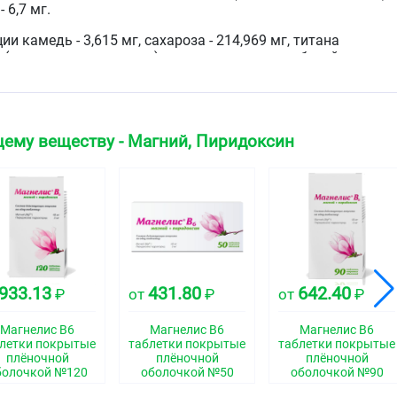
- 6,7 мг.
и камедь - 3,615 мг, сахароза - 214,969 мг, титана
к (магния гидросиликат) - следы, воск карнаубский
анию магния (Mg++) 48 мг
ему веществу - Магний, Пиридоксин
ые таблетки, покрытые плёночной оболочкой белого
два слоя: оболочка белого цвета и таблеточная масса
ская группа
933.13
431.80
642.40
₽
от
₽
от
₽
Магнелис В6
Магнелис В6
Магнелис В6
свойства
летки покрытые
таблетки покрытые
таблетки покрытые
плёночной
плёночной
плёночной
болочкой №120
оболочкой №50
оболочкой №90