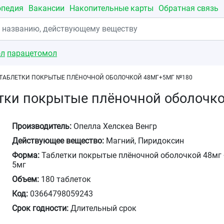
опедия
Вакансии
Накопительные карты
Обратная связь
ол
парацетомол
 ТАБЛЕТКИ ПОКРЫТЫЕ ПЛЁНОЧНОЙ ОБОЛОЧКОЙ 48МГ+5МГ №180
етки покрытые плёночной оболочк
Производитель:
Опелла Хелскеа Венгр
Действующее вещество:
Магний, Пиридоксин
Форма:
Таблетки покрытые плёночной оболочкой 48мг 
5мг
Объем:
180 таблеток
Код:
03664798059243
Срок годности:
Длительный срок