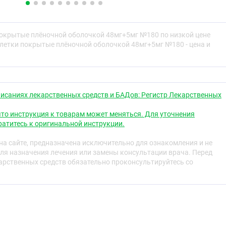
нно важным элементом, который необходим для
ования клеток, участвует в большинстве реакций
ости, он участвует в регуляции передачи нервных
ии мышц. ⅓ количества магния, содержащегося в
покрытые плёночной оболочкой 48мг+5мг №180 по низкой цене
я в костной ткани. Организм получает магний вместе с
блетки покрытые плёночной оболочкой 48мг+5мг №180 - цена и
ия в организме может наблюдаться при нарушении
 при увеличении потребности в магнии или при
, метаболизма и выведения магния (например, при
 умственной нагрузке, стрессе, в период беременности,
ков).
исаниях лекарственных средств и БАДов: Регистр Лекарственных
) участвует во многих метаболических процессах,
то инструкция к товарам может меняться. Для уточнения
 всасывания магния из желудочно-кишечного тракта и
атитесь к оригинальной инструкции.
етки.
тке:
а сайте, предназначена исключительно для ознакомления и не
ля назначения лечения или замены консультации врача. Перед
(1–1,4 мЭкв/л или 0,5–0,7 ммоль/л): указывают на
рственных средств обязательно проконсультируйтесь со
 магния
в/л или 0,5 ммоль/л): указывают на тяжёлый дефицит
орбция магниевых солей происходит частично путём