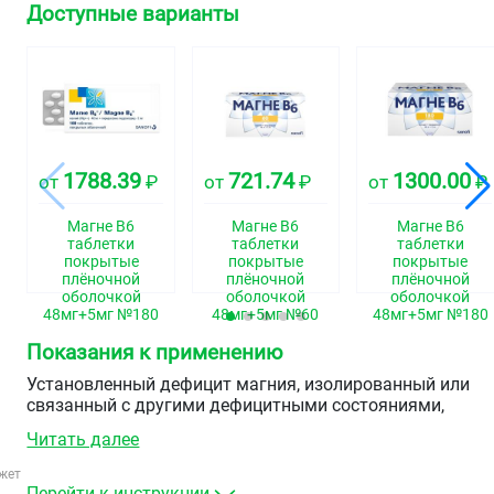
Доступные варианты
1788.39
721.74
1300.00
от
₽
от
₽
от
₽
Магне B6
Магне В6
Магне В6
таблетки
таблетки
таблетки
покрытые
покрытые
покрытые
плёночной
плёночной
плёночной
оболочкой
оболочкой
оболочкой
48мг+5мг №180
48мг+5мг №60
48мг+5мг №180
Показания к применению
Установленный дефицит магния, изолированный или
связанный с другими дефицитными состояниями,
сопровождающийся такими симптомами, как:
Читать далее
повышенная раздражительность,
жет
незначительные нарушения сна
Перейти к инструкции