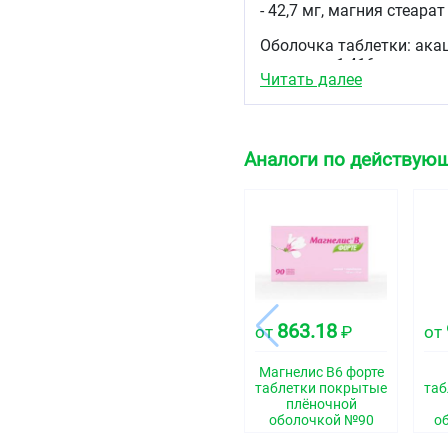
- 42,7 мг, магния стеарат 
Оболочка таблетки: акаци
диоксид - 1,416 мг, таль
Читать далее
(порошок) - следы.
* - эквивалентно содерж
Описание
Аналоги по действующ
Овальные двояковыпукл
цвета. На изломе видны 
белого цвета.
Фармакотерапевтиче
Магния препарат
Код АТХ
863.18
от
₽
от
A11JB
Магнелис В6 форте
таблетки покрытые
Фармакологические 
таб
плёночной
Фармакодинамика
оболочкой №90
о