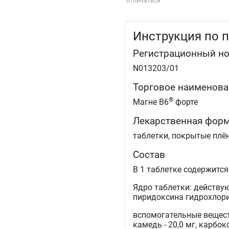
отличаться
Инструкция по 
Регистрационный н
N013203/01
Торговое наименова
®
Магне B6
форте
Лекарственная фор
таблетки, покрытые плё
Состав
В 1 таблетке содержится
Ядро таблетки: действую
пиридоксина гидрохлорид
вспомогательные веществ
камедь - 20,0 мг, карбок