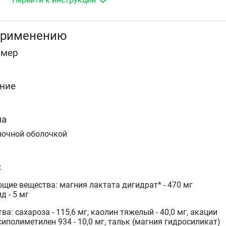
желудочно-кишечные спазмы или учащённое
сердцебиение
повышенная утомляемость,
применению
боли и спазмы мышц,
ощущение покалывания.
омер
ние
ма
ночной оболочкой
:
щие вещества: магния лактата дигидрат* - 470 мг
 - 5 мг
а: сахароза - 115,6 мг, каолин тяжелый - 40,0 мг, акации
сиполиметилен 934 - 10,0 мг, тальк (магния гидросиликат)