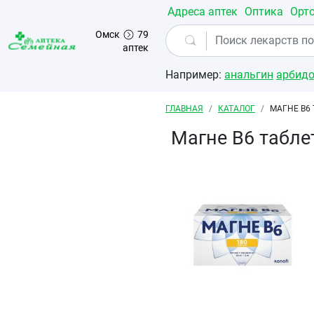
Перейти к основному содержанию
Адреса аптек
Оптика
Орт
Омск
79
аптек
Например:
анальгин
арбид
Строка навигации
ГЛАВНАЯ
КАТАЛОГ
МАГНЕ В6
Магне В6 табл