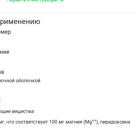
желудочно-кишечные спазмы,
учащенное сердцебиение,
повышенная утомляемость,
применению
боли и спазмы мышц,
ощущение покалывания в мышцах.
омер
Если через месяц лечения отсутствует уменьшение этих
симптомов продолжение лечения нецелесообразно.
ние
ма
ночной оболочкой
:
ющие вещества:
++
мг, что соответствует 100 мг магния (Mg
), пиридоксина