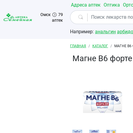
Перейти к основному содержанию
Адреса аптек
Оптика
Орт
Омск
79
аптек
Например:
анальгин
арбид
Строка навигации
ГЛАВНАЯ
КАТАЛОГ
МАГНЕ В6
Магне В6 форте