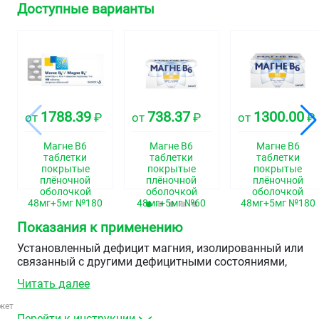
Доступные варианты
1788.39
738.37
1300.00
от
₽
от
₽
от
₽
Магне B6
Магне В6
Магне В6
таблетки
таблетки
таблетки
покрытые
покрытые
покрытые
плёночной
плёночной
плёночной
оболочкой
оболочкой
оболочкой
48мг+5мг №180
48мг+5мг №60
48мг+5мг №180
Показания к применению
Установленный дефицит магния, изолированный или
связанный с другими дефицитными состояниями,
сопровождающийся такими симптомами, как:
Читать далее
повышенная раздражительность,
жет
незначительные нарушения сна,
Перейти к инструкции