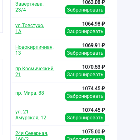
1063.08 ₽
Завертяева,
23/4
Забронировать
1064.98 ₽
ул.Товстухо,
1А
Забронировать
1069.91 ₽
Новокирпичная,
13
Забронировать
1070.53 ₽
пр.Космический,
21
Забронировать
1074.45 ₽
пр. Мира, 88
Забронировать
493.64
1788.39
738.3
от
₽
от
₽
от
1074.45 ₽
ул. 21
Магнелис В6
Магне B6 таблетки
Магне В6 
Амурская, 12
Забронировать
таблетки покрытые
покрытые
покры
плёночной
плёночной
плёно
1075.00 ₽
оболочкой
оболочкой
оболо
24я Северная,
48мг+5мг №50
48мг+5мг №180
48мг+5м
168/2
Забронировать