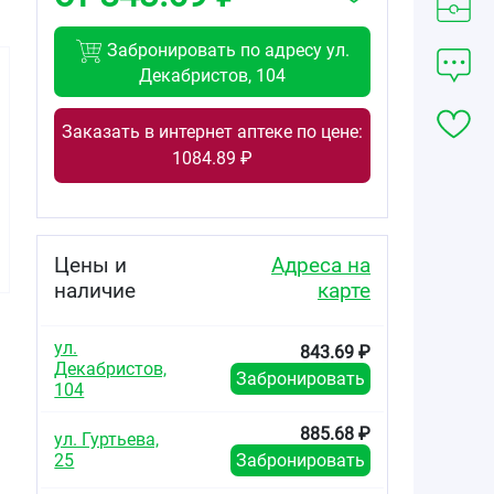
Забронировать по адресу ул.
Декабристов, 104
Заказать в интернет аптеке по цене:
1084.89 ₽
1300.00
от
₽
1300.00
843.69
от
₽
от
₽
Магне B6
Магне B6
Магне В6 форте
таблетки
таблетки
таблетки
покрытые
Цены и
Адреса на
покрытые
покрытые
плёночной
плёночной
плёночной
оболочкой
наличие
карте
оболочкой
оболочкой
48мг+5мг №180
48мг+5мг №180
100мг+10мг
№60
ул.
843.69 ₽
Декабристов,
Забронировать
104
885.68 ₽
ул. Гуртьева,
25
Забронировать