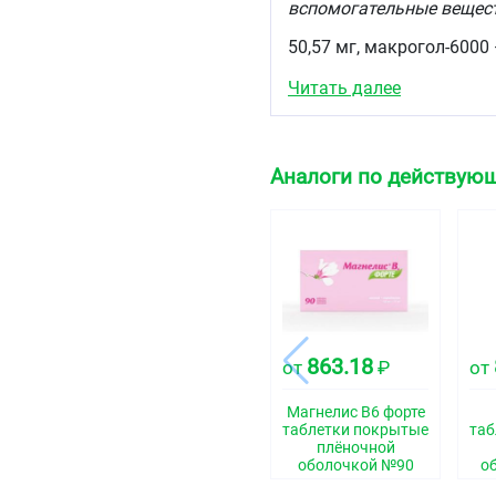
вспомогательные вещест
50,57 мг, макрогол-6000 
Оболочка таблетки:
Читать далее
гипромеллоза 6 мПа.с — 1
— 4,75 мг, тальк — следы
Аналоги по действующ
Описание
Овальные двояковыпукл
цвета. На изломе видны 
белого цвета.
Фармакотерапевтиче
Магния препарат
863.18
от
₽
от
Код АТХ
A11JB
Магнелис В6 форте
таблетки покрытые
таб
Фармакологические 
плёночной
оболочкой №90
о
Фармакодинамика