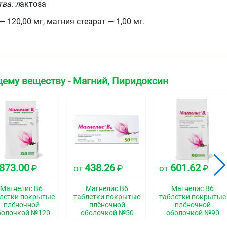
ва: л
актоза
— 120,00 мг, магния стеарат — 1,00 мг.
4,08 мг, макрогол-6000 — 1,17 мг, титана диоксид (
E171
)
.
ему веществу - Магний, Пиридоксин
ые таблетки, покрытые плёночной оболочкой белого
два слоя: оболочка белого цвета и таблеточная масса
ская группа
873.00
438.26
601.62
₽
от
₽
от
₽
Магнелис В6
Магнелис В6
Магнелис В6
летки покрытые
таблетки покрытые
таблетки покрытые
свойства
плёночной
плёночной
плёночной
болочкой №120
оболочкой №50
оболочкой №90