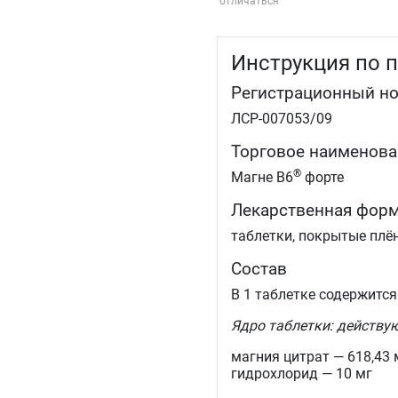
отличаться
Инструкция по 
Регистрационный н
ЛСР-007053/09
Торговое наименова
®
Магне B6
форте
Лекарственная фор
таблетки, покрытые плё
Состав
В 1 таблетке содержится
Ядро таблетки: действу
магния цитрат — 618,43 
гидрохлорид — 10 мг