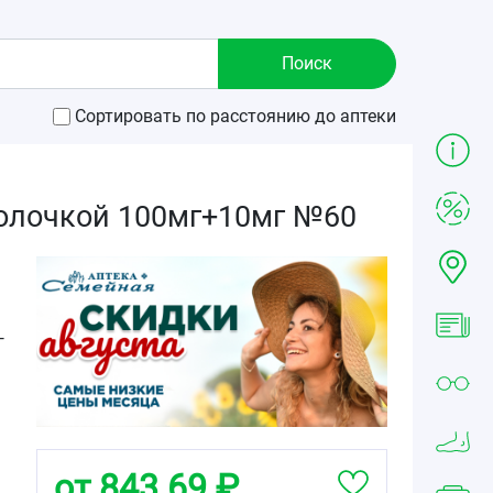
Сортировать по расстоянию до аптеки
болочкой 100мг+10мг №60
г
от 843.69 ₽