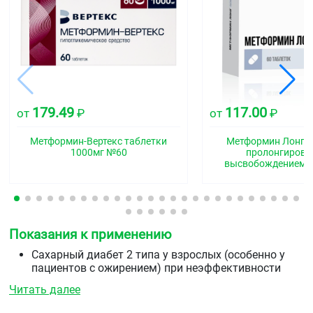
179.49
117.00
от
₽
от
₽
Метформин-Вертекс таблетки
Метформин Лонг т
1000мг №60
пролонгиров
высвобождением 
Показания к применению
Сахарный диабет 2 типа у взрослых (особенно у
пациентов с ожирением) при неэффективности
диетотерапии и физических нагрузок, в качестве
Читать далее
монотерапии или в комбинации с другими
пероральными гипогликемическими средствами