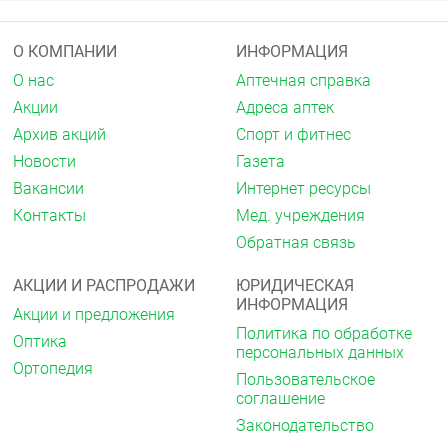
вещества (см. раздел «Взаимодействие с
другими лекарственными средствами»).
О КОМПАНИИ
ИНФОРМАЦИЯ
Период не менее 48 ч до и 48 ч после
хирургических вмешательств под общим
О нас
Аптечная справка
наркозом, спинномозговой или перидуральной
Акции
Адреса аптек
анестезией.
Соблюдение гипокалорийной диеты (менее
Архив акций
Спорт и фитнес
1000 ккал/сут).
Новости
Газета
Детский возраст до 10 лет.
Вакансии
Интернет ресурсы
с осторожностью
Контакты
Мед. учреждения
У лиц в возрасте старше 60 лет, выполняющих
Обратная связь
тяжелую физическую работу (повышенная
опасность развития лактоацидоза).
АКЦИИ И РАСПРОДАЖИ
ЮРИДИЧЕСКАЯ
ИНФОРМАЦИЯ
Применение при беременности и
Акции и предложения
Политика по обработке
лактации
Оптика
персональных данных
Ортопедия
Препарат противопоказан к применению при
Пользовательское
беременности и в период грудного вскармливания.
соглашение
При планировании или возникновении
Законодательство
беременности Метформин Канон следует отменить