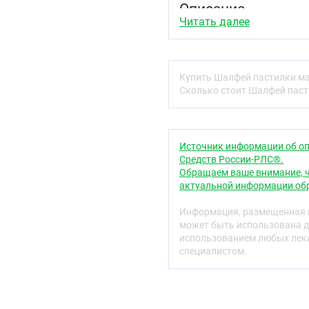
Описание
Читать далее
Антисептическое средст
противовоспалительное,
противомикробное, прот
действие. Нормализует 
Купить Шалфей пастилки мас
синтез коллагена и про
Сколько стоит Шалфей пасти
микроорганизмов (в мен
Область применен
Рекомендуется в качест
Источник информации об оп
дополнительного источ
Средств России-РЛС®.
Обращаем ваше внимание, ч
Рекомендации по
актуальной информации обр
Взрослым и детям старше
Информация, размещенная н
полного растворения. П
может быть использована д
необходимости прием м
использованием любых лека
Противопоказани
специалистом.
Индивидуальная неперен
грудью, сахарный диабе