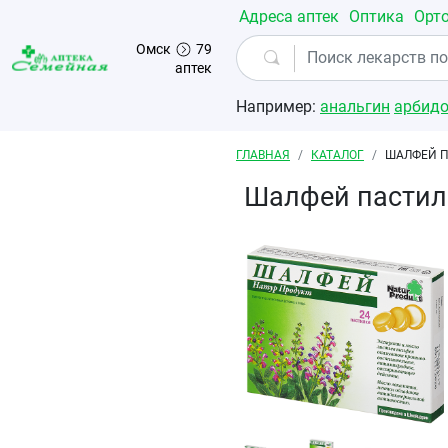
Перейти к основному содержанию
Адреса аптек
Оптика
Орт
Омск
79
аптек
Например:
анальгин
арбид
Строка навигации
ГЛАВНАЯ
КАТАЛОГ
ШАЛФЕЙ П
Шалфей пастил