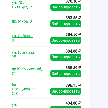
376.38 ₽
ул. 70 лет
Октября, 19
Забронировать
383.35 ₽
пр. Мира, 8
Забронировать
384.56 ₽
ул. Лобкова,
3
Забронировать
384.86 ₽
ул. Гуртьева,
25
Забронировать
385.89 ₽
пр.Космический,
21
Забронировать
6я
396.15 ₽
Станционная,
Забронировать
2/3
404.80 ₽
ул.