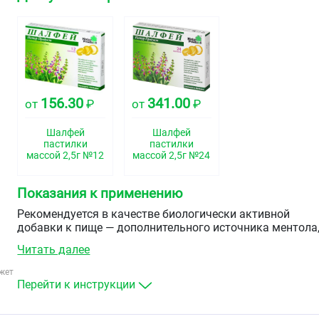
156.30
341.00
от
₽
от
₽
Шалфей
Шалфей
пастилки
пастилки
массой 2,5г №12
массой 2,5г №24
Показания к применению
Рекомендуется в качестве биологически активной
добавки к пище — дополнительного источника ментола
содержащей флавоноиды.
Читать далее
жет
Перейти к инструкции