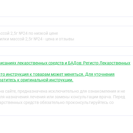
во растительного происхождения, оказывает
 вяжущее, спазмолитическое, отхаркивающее,
ивогрибковое, противовирусное и гемостатическое
проницаемость стенок сосудов и капилляров, активирует
сой 2,5г №24 по низкой цене
коллагена, активен в отношении грамположительных
лки массой 2,5г №24 - цена и отзывы
ьшей степени, грамотрицательных).
ия
ве биологически активной добавки к пище —
исаниях лекарственных средств и БАДов: Регистр Лекарственных
ника ментола, содержащей флавоноиды.
то инструкция к товарам может меняться. Для уточнения
 применению
атитесь к оригинальной инструкции.
 14 лет по 3-6 пастилок в день, рассасывая во рту до
а сайте, предназначена исключительно для ознакомления и не
родолжительность приема – 2-3 недели. При
ля назначения лечения или замены консультации врача. Перед
ожно повторить.
рственных средств обязательно проконсультируйтесь со
я
осимость компонентов, беременность, кормление
т.