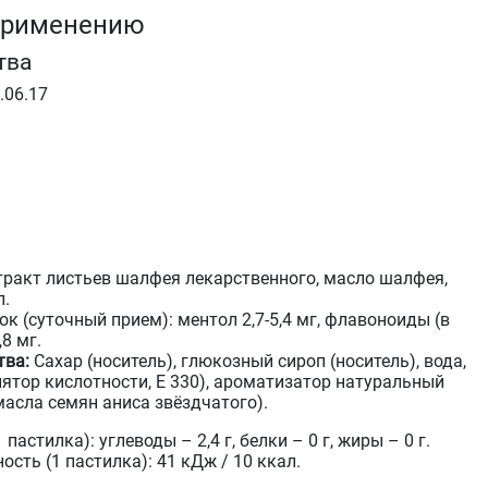
применению
тва
.06.17
тракт листьев шалфея лекарственного, масло шалфея,
л.
ок (суточный прием): ментол 2,7-5,4 мг, флавоноиды (в
,8 мг.
тва:
Сахар (носитель), глюкозный сироп (носитель), вода,
ятор кислотности, Е 330), ароматизатор натуральный
масла семян аниса звёздчатого).
пастилка): углеводы – 2,4 г, белки – 0 г, жиры – 0 г.
ость (1 пастилка): 41 кДж / 10 ккал.