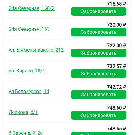
синдром «X» (микрососудистая стенокардия);
716.68 ₽
сердечная недостаточность;
24я Северная, 168/2
Забронировать
повышенное артериальное давление;
заболевание сосудов головного мозга;
облитерирующие артериальные заболевания;
720.00 ₽
24я Северная, 163
гипертиреоидизм;
Забронировать
язвенная болезнь желудка;
сахарный диабет;
722.00 ₽
почечная недостаточность;
ул. Б.Хмельницкого, 212
Забронировать
печёночная недостаточность;
некоторые формы шизофрении;
наличие хромаффинных опухолей
732.57 ₽
надпочечников;
ул. Кирова, 18/1
Забронировать
гастроэзофагеальная рефлюксная болезнь;
лицам с длительным стажем курения;
742.72 ₽
лицам старше 40–45 лет (см. раздел «Особые
ул.Белозёрова, 14
указания»).
Забронировать
Применение препарата у пациентов с
748.60 ₽
заболеваниями, указанными в разделе «С
Лобкова, 6/1
Забронировать
осторожностью», возможно только после
консультации врача.
;
748.65 ₽
б.Заречный, 2а