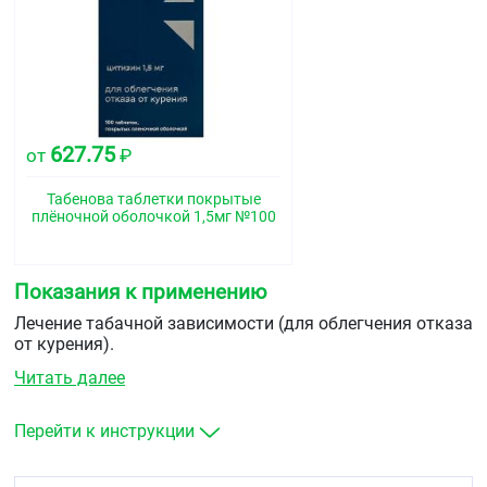
627.75
от
₽
Табенова таблетки покрытые
плёночной оболочкой 1,5мг №100
Показания к применению
Лечение табачной зависимости (для облегчения отказа
от курения).
Читать далее
Физическая и психологическая зависимость
от никотина считается определённым типом
заболевания, которое приводит к неспособности
Перейти к инструкции
воздержания от курения, даже при понимании его
негативных эффектов.