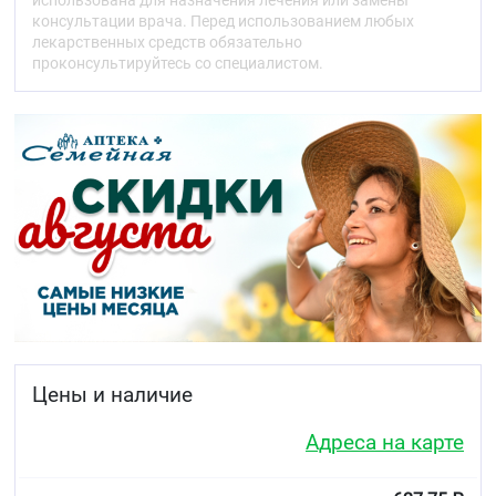
использована для назначения лечения или замены
(табачной) зависимости.
консультации врача. Перед использованием любых
лекарственных средств обязательно
Фармакокинетика
проконсультируйтесь со специалистом.
Фармакокинетические параметры ;цитизина
;исследованы у ;36 ;здоровых добровольцев после
перорального применения однократной дозы 1,5
;мг (одна таблетка).
Всасывание
Цитизин ;быстро всасывается из желудочно-
кишечного тракта после его перорального
применения. Максимальная концентрация
препарата в плазме крови составляет 15,55 ;нг/мл
и достигается в течение 0,92 ;ч.
Распределение
Клинические данные о распределении препарата у
Цены и наличие
людей отсутствуют.
Адреса на карте
У мышей высокие плазменные концентрации
;цитизина ;после перорального и внутривенного
применения устанавливаются в печени, почках и