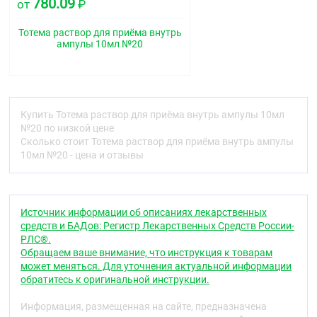
780.09
мг
от
₽
20,00
натрия бензоат
мг
Тотема раствор для приёма внутрь
ампулы 10мл №20
24,00
полисорбат 80
мг
50,00
карамельный краситель TPS (E150c)
мг
ароматизатор “Тутти-фрутти”
0,20 мл
Купить Тотема раствор для приёма внутрь ампулы 10мл
до
№20 по низкой цене
вода очищенная
10,00
Сколько стоит Тотема раствор для приёма внутрь ампулы
мл
10мл №20 - цена и отзывы
Описание
Темно-коричневая жидкость с характерным
запахом. Возможно наличие небольшого осадка.
Источник информации об описаниях лекарственных
Фармакотерапевтическая группа
средств и БАДов: Регистр Лекарственных Средств России-
РЛС®.
Железа препарат
Обращаем ваше внимание, что инструкция к товарам
Фармакологические свойства
может меняться. Для уточнения актуальной информации
обратитесь к оригинальной инструкции.
Фармакодинамика
Информация, размещенная на сайте, предназначена
Комбинированный препарат.