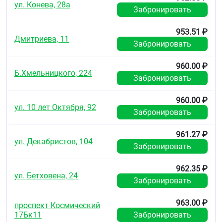
Условия хранения
ул. Конева, 28а
Забронировать
Хранить при температуре не выше 25 °C.
953.51 ₽
Хранить в недоступном для детей месте.
Дмитриева, 11
Забронировать
Срок годности
2 года.
960.00 ₽
Б.Хмельницкого, 224
Забронировать
Не использовать по истечении срока годности,
указанного на упаковке.
960.00 ₽
ул. 10 лет Октября, 92
Условия отпуска из аптек
Забронировать
Отпускают по рецепту.
961.27 ₽
ул. Декабристов, 104
Забронировать
962.35 ₽
ул. Бетховена, 24
Забронировать
963.00 ₽
проспект Космический
17Бк11
Забронировать