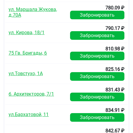
возраста, вызванных различными причинами:
780.09 ₽
ул. Маршала Жукова,
кровотечения
д.70А
Забронировать
повышенная потребность в железе
(беременность)
790.17 ₽
недостаточность поступления железа с пищей
ул. Кирова, 18/1
Забронировать
или нарушение его всасывания.
Противопоказания
810.98 ₽
75 Гв. Бригады, 6
Забронировать
Анемии, не связанные с дефицитом железа
гемохроматоз, гемосидероз
талассемия
825.16 ₽
ул.Товстухо, 1А
язвенная болезнь желудка и
Забронировать
двенадцатиперстной кишки в стадии
обострения
831.43 ₽
интоксикация свинцом
б. Архитекторов, 7/1
повышенная чувствительность к компонентам
Забронировать
препарата
детский возраст до 3-х месяцев
834.91 ₽
интоксикация медью или марганцем, болезнь
ул.Бархатовой, 11
Забронировать
Вильсона-Коновалова
дефицит сахаразы/изомальтазы,
непереносимость фруктозы, глюкозо-
842.67 ₽