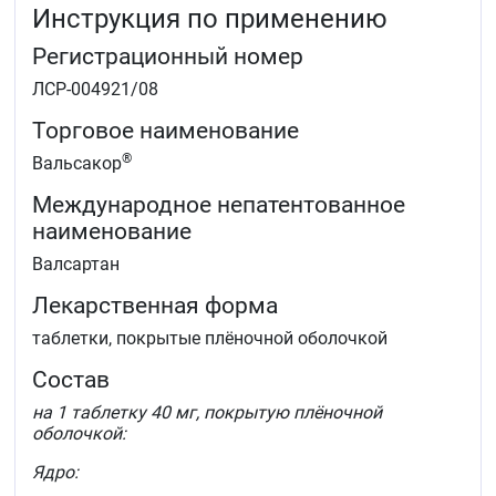
Инструкция по применению
перенесенного острого ИМ, осложненного
левожелудочковой недостаточностью и/или
Регистрационный номер
систолической дисфункцией левого желудочка,
при наличии стабильных показателей
ЛСР-004921/08
гемодинамики.
Торговое наименование
Пациенты от 6 до 18 лет
®
Вальсакор
Артериальная гипертензия у детей и подростков от
6 до 18 лет.
Международное непатентованное
наименование
Валсартан
Лекарственная форма
таблетки, покрытые плёночной оболочкой
Состав
на 1 таблетку 40 мг, покрытую плёночной
оболочкой:
Ядро: