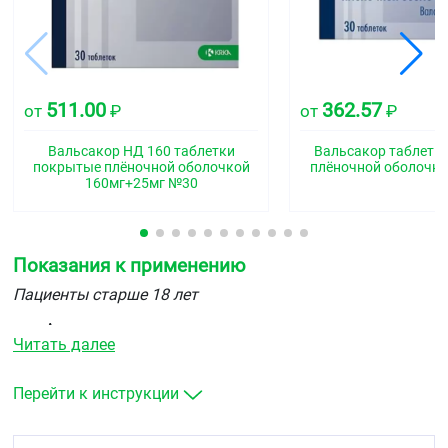
511.00
362.57
от
₽
от
₽
Вальсакор НД 160 таблетки
Вальсакор таблетк
покрытые плёночной оболочкой
плёночной оболочко
160мг+25мг №30
Показания к применению
Пациенты старше 18 лет
Артериальная гипертензия.
Читать далее
Хроническая сердечная недостаточность (II-IV
функциональный класс по классификации NYHA) в
составе комплексной терапии (на фоне
Перейти к инструкции
стандартной терапии) у пациентов, не получающих
ингибиторы АПФ.
Повышение выживаемости пациентов после