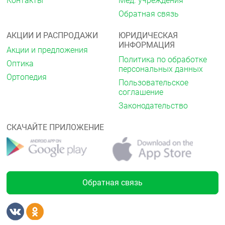
Контакты
Мед. учреждения
достигается через 4-6 часов. Антигипертензивный
Обратная связь
эффект валсартана сохраняется в течение 24
часов после его применения. При постоянном
применении валсартана максимальное снижение
АКЦИИ И РАСПРОДАЖИ
ЮРИДИЧЕСКАЯ
АД, вне зависимости от дозы, достигается через 2-
ИНФОРМАЦИЯ
Акции и предложения
4 недели и поддерживается на достигнутом уровне
Политика по обработке
в ходе длительной терапии. Одновременное
Оптика
персональных данных
применение с гидрохлоротиазидом позволяет
Ортопедия
достичь значимого дополнительного снижения АД.
Пользовательское
соглашение
Внезапная отмена валсартана не сопровождается
Законодательство
резким повышением АД или другими
нежелательными клиническими последствиями (то
СКАЧАЙТЕ ПРИЛОЖЕНИЕ
есть синдром «отмены» не развивается). У
пациентов с АГ, сахарным диабетом (СД) 2 типа и
нефропатией, принимающих валсартан в дозе 160-
320 мг/сут отмечается значительное снижение
протеинурии (36-44 %).
Обратная связь
Применение после острого инфаркта миокарда у
пациентов старше 18 лет
При применении валсартана в течение 2-х лет, с
началом приёма от 12 часов до 10 дней после