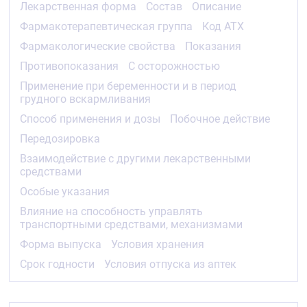
Лекарственная форма
Состав
Описание
Код АТХ
Фармакотерапевтическая группа
Код АТХ
C09CA03
Фармакологические свойства
Показания
Фармакологические свойства
Противопоказания
С осторожностью
Фармакодинамика
Применение при беременности и в период
Валсартан является селективным антагонистом
грудного вскармливания
рецепторов ангиотензина II (типа AT
) для приёма
1
Способ применения и дозы
Побочное действие
внутрь, небелковой природы.
Передозировка
Избирательно блокирует AT
-рецепторы.
1
Взаимодействие с другими лекарственными
Следствием блокады AT
-рецепторов является
1
средствами
повышение плазменной концентрации
ангиотензина II, который может стимулировать
Особые указания
незаблокированные АТ
-рецепторы, что
2
Влияние на способность управлять
уравновешивает вазопрессорные эффекты,
транспортными средствами, механизмами
связанные с возбуждением AT
-рецепторов.
1
Валсартан не имеет агонистической активности в
Форма выпуска
Условия хранения
отношении АТ
-рецепторов. Его сродство к АТ
-
1
1
Срок годности
Условия отпуска из аптек
рецепторам примерно в 20 000 раз выше, чем к
АТ
-рецепторам.
2
Валсартан не ингибирует