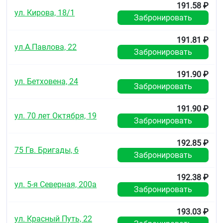
191.58 ₽
периода полувыведения на 50 % и уменьшение
ул. Кирова, 18/1
Забронировать
клиренса на 40 %.
Гемодиализ неэффективен.
191.81 ₽
ул.А.Павлова, 22
Забронировать
Показания
Сезонный и круглогодичный аллергический
191.90 ₽
ринит и конъюнктивит
ул. Бетховена, 24
Забронировать
Зудящие аллергические дерматозы
Поллиноз (сенная лихорадка)
Крапивница (в том числе хроническая
191.90 ₽
ул. 70 лет Октября, 19
идиопатическая)
Забронировать
Отек Квинке.
Противопоказания
192.85 ₽
75 Гв. Бригады, 6
Забронировать
Повышенная чувствительность к компонентам
препарата.
Детский возраст до 1 года.
192.38 ₽
ул. 5-я Северная, 200а
Беременность, период лактации.
Забронировать
С осторожностью
193.03 ₽
ул. Красный Путь, 22
Хроническая почечная недостаточность средней и