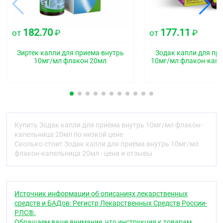
R06AE07
Фармакологические свойства
182.70
177.11
от
₽
от
₽
Фармакодинамика
Зиртек капли для приема внутрь
Зодак капли для пр
Цетиризин относится к группе конкурентных
10мг/мл флакон 20мл
10мг/мл флакон-капе
антагонистов гистамина, блокирует H
-
1
гистаминовые рецепторы, практически не
оказывает антихолинергического и
антисеротонинового действия. Обладает
выраженным противоаллергическим действием,
предупреждает развитие и облегчает течение
аллергических реакций. Обладает противозудным
Купить Зодак капли для приёма внутрь 10мг/мл флакон-
и противоэкссудативным эффектом.. Влияет, на
капельница 20мл по низкой цене
раннюю стадию аллергических реакций, а также
Сколько стоит Зодак капли для приёма внутрь 10мг/мл
уменьшает миграцию клеток воспаления угнетает
флакон-капельница 20мл - цена и отзывы
выделение медиаторов, участвующих в поздней
аллергической реакции. Уменьшает
проницаемость капилляров, предупреждает
развитие отёка тканей, снимает спазм гладкой
Источник информации об описаниях лекарственных
мускулатуры. Устраняет кожную реакцию на
средств и БАДов: Регистр Лекарственных Средств России-
введение гистамина, специфических аллергенов, а
РЛС®.
также на охлаждение (при холодовой крапивнице).
Обращаем ваше внимание, что инструкция к товарам