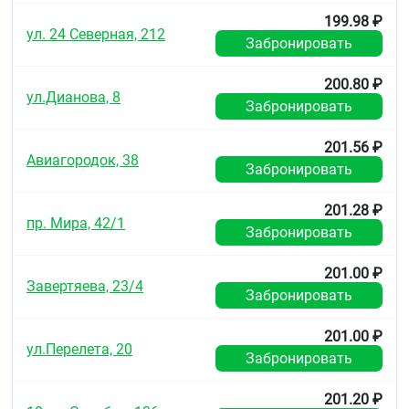
Условия отпуска из аптек
199.98 ₽
ул. 24 Северная, 212
Без рецепта.
Забронировать
200.80 ₽
ул.Дианова, 8
Забронировать
201.56 ₽
Авиагородок, 38
Забронировать
201.28 ₽
пр. Мира, 42/1
Забронировать
201.00 ₽
Завертяева, 23/4
Забронировать
201.00 ₽
ул.Перелета, 20
Забронировать
201.20 ₽