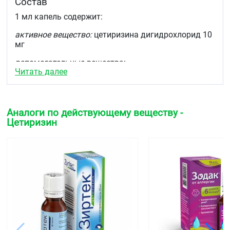
Состав
1 мл капель содержит:
активное вещество:
цетиризина дигидрохлорид 10
мг
вспомогательные вещества:
Читать далее
Метилпарагидроксибензоат,
пропилпарагидроксибензоат, глицерол,
пропиленгликоль, натрия сахаринат дигидрат,
натрия ацетат тригидрат, уксусная кислота
Аналоги по действующему веществу -
ледяная, вода очищенная.
Цетиризин
Описание
Прозрачный, от бесцветного до светло-жёлтого
цвета раствор.
Фармакотерапевтическая группа
Противоаллергическое средство - H1-
гистаминовых рецепторов блокатор
Код АТХ