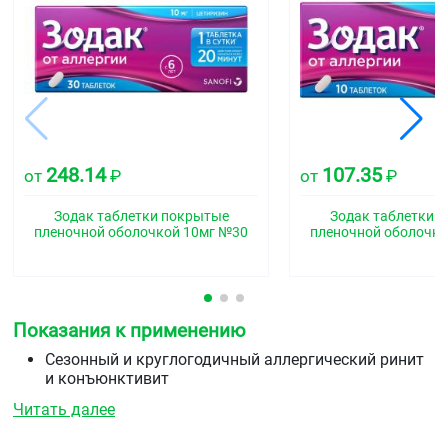
248.14
107.35
от
₽
от
₽
Зодак таблетки покрытые
Зодак таблетки 
пленочной оболочкой 10мг №30
пленочной оболочко
Показания к применению
Сезонный и круглогодичный аллергический ринит
и конъюнктивит
Зудящие аллергические дерматозы
Читать далее
Поллиноз (сенная лихорадка)
Крапивница (в т.ч. хроническая идиопатическая)