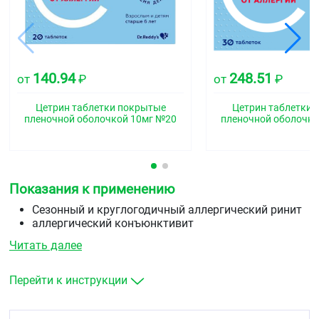
140.94
248.51
от
₽
от
₽
Цетрин таблетки покрытые
Цетрин таблетки 
пленочной оболочкой 10мг №20
пленочной оболочко
Показания к применению
Сезонный и круглогодичный аллергический ринит
аллергический конъюнктивит
поллиноз (сенная лихорадка)
Читать далее
крапивница, в том числе хроническая
идиопатическая крапивница
зудящие аллергические дерматозы (атопический
Перейти к инструкции
дерматит, нейродермит)
ангионевротический отек (отек Квинке).