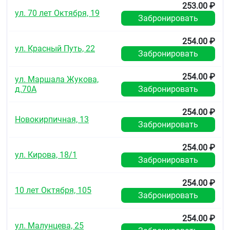
мочеиспускания, запоры, беспокойство,
253.00 ₽
повышенная раздражительность.
ул. 70 лет Октября, 19
Забронировать
Лечение:
промывание желудка, назначение
симптоматических лекарственных средств.
254.00 ₽
ул. Красный Путь, 22
Специфического антидота не существует.
Забронировать
Гемодиализ неэффективен.
254.00 ₽
Взаимодействие с другими
ул. Маршала Жукова,
д.70А
Забронировать
лекарственными средствами
Фармакокинетического взаимодействия с
254.00 ₽
псевдоэфедрином, циметидином, кетоконазолом,
Новокирпичная, 13
Забронировать
эритромицином, азитромицином, диазепамом и
глипизидом не обнаружено.
254.00 ₽
Совместное назначение с теофиллином (400 мг/
ул. Кирова, 18/1
Забронировать
сут) приводит к снижению общего клиренса
цетиризина (кинетика теофиллина не изменяется).
254.00 ₽
Миелотоксические лекарственные средства
10 лет Октября, 105
Забронировать
усиливают проявления гематотоксичности
препарата.
254.00 ₽
ул. Малунцева, 25
Особые указания