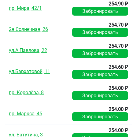
254.90 ₽
пр. Мира, 42/1
По 10 таблеток в ПВХ/алюминиевом блистере.
Забронировать
По 2 блистера вместе с инструкцией по
254.70 ₽
применению упакованы в пачку картонную.
2я Солнечная, 26
Забронировать
Условия хранения
При температуре не выше 25 °C.
254.70 ₽
ул.А.Павлова, 22
Забронировать
Хранить в недоступном для детей месте.
Срок годности
254.60 ₽
ул.Бархатовой, 11
Забронировать
2 года.
Не использовать после истечения срока годности,
254.00 ₽
пр. Королёва, 8
указанного на упаковке.
Забронировать
Условия отпуска из аптек
254.00 ₽
Без рецепта.
пр. Маркса, 45
Забронировать
254.00 ₽
ул. Ватутина, 3