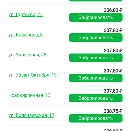
пациентов отмечается увеличение величины
периода полувыведения на 50 % и уменьшение
306.00 ₽
клиренса на 40 %.
ул. Гуртьева, 25
Забронировать
Гемодиализ неэффективен.
307.80 ₽
Показания
ул. Комарова, 3
Забронировать
Сезонный и круглогодичный аллергический
ринит и конъюнктивит
307.80 ₽
Зудящие аллергические дерматозы
ул. Заозерная, 28
Забронировать
Поллиноз (сенная лихорадка)
Крапивница (в том числе хроническая
идиопатическая)
307.80 ₽
Отек Квинке.
ул. 70 лет Октября, 19
Забронировать
Противопоказания
307.80 ₽
Повышенная чувствительность к компонентам
Новокирпичная, 13
Забронировать
препарата.
Терминальная стадия почечной
недостаточности (клиренс креатинина < 10 мл/
308.75 ₽
ул. Волочаевская, 17
мин).
Забронировать
Наследственная непереносимость галактозы,
недостаточность лактазы или синдром