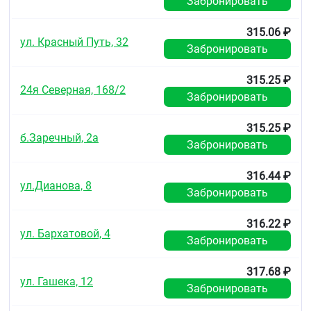
Забронировать
Средняя
315.06 ₽
30-49
ул. Красный Путь, 32
Забронировать
5 мг/сут
315.25 ₽
Тяжелая
24я Северная, 168/2
Забронировать
10-29
315.25 ₽
5 мг через день
б.Заречный, 2а
Забронировать
Терминальная стадия — пациенты, находящиеся на
гемодиализе
316.44 ₽
ул.Дианова, 8
Забронировать
< 10
Прием
316.22 ₽
ул. Бархатовой, 4
Забронировать
препарата
противопоказан
317.68 ₽
ул. Гашека, 12
Забронировать
Пациентам с нарушением только функции печени
коррекции режима дозирования не требуется.