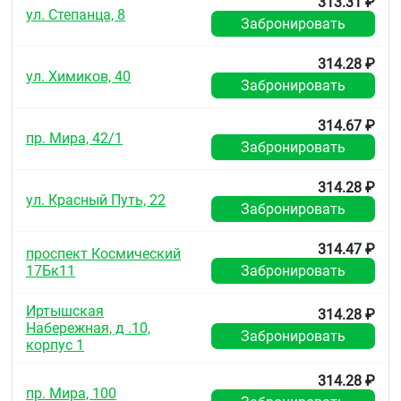
313.31 ₽
полученное значение на коэффицент 0,85.
ул. Степанца, 8
Забронировать
Почечная
314.28 ₽
недостаточность
ул. Химиков, 40
Забронировать
КК
314.67 ₽
(мл/мин)
пр. Мира, 42/1
Забронировать
Режим
314.28 ₽
дозирования
ул. Красный Путь, 22
Забронировать
Норма
314.47 ₽
проспект Космический
≥ 80
17Бк11
Забронировать
10 мг/сут
Иртышская
314.28 ₽
Легкая
Набережная, д .10,
Забронировать
корпус 1
50-79
314.28 ₽
10 мг/сут
пр. Мира, 100