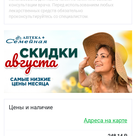
50 % больных), через 1 час (у 95 % больных), и
консультации врача. Перед использованием любых
сохраняется в течение 24 часов.
лекарственных средств обязательно
проконсультируйтесь со специалистом.
Фармакокинетика
Всасывание:
после приёма внутрь цетиризин
быстро и хорошо всасывается из желудочно-
кишечного тракта. Максимальный уровень
концентрации определяется примерно через 30 -60
минут.
Прием пищи не оказывает существенного влияния
на величину абсорбции, однако в этом случае
скорость всасывания незначительно снижается.
Распределение:
цетиризин связывается с белками
плазмы крови примерно на 93 %. Величина объёма
распределения (Vd) низкая (0,5 л/кг), препарат
внутрь клетки не проникает.
Цены и наличие
Препарат не проникает через
гематоэнцефалический барьер.
Адреса на карте
Метаболизм:
цетиризин слабо метаболизируется в
печени с образованием неактивного метаболита.