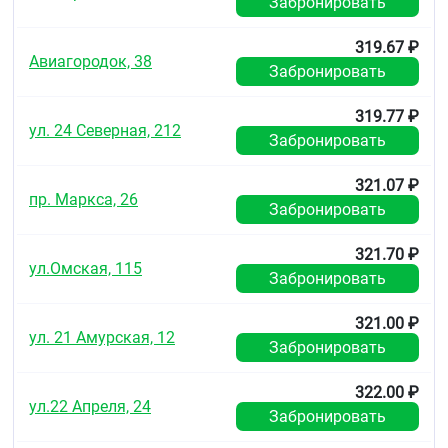
имеющимся данным определить частоту
Забронировать
встречаемости побочного эффекта не
представляется возможным).
319.67 ₽
Авиагородок, 38
Забронировать
Нарушения со стороны крови и лимфатической
системы
319.77 ₽
Очень редко: тромбоцитопения.
ул. 24 Северная, 212
Забронировать
Нарушения со стороны иммунной системы
321.07 ₽
Редко: реакции гиперчувствительности.
пр. Маркса, 26
Забронировать
Очень редко: анафилактический шок
321.70 ₽
Нарушения со стороны нервной системы
ул.Омская, 115
Забронировать
Часто: головная боль, сонливость, повышенная
утомляемость, головокружение.
321.00 ₽
ул. 21 Амурская, 12
Забронировать
Нечасто: парестезии.
Редко: судороги, нарушения двигательной
322.00 ₽
ул.22 Апреля, 24
функции.
Забронировать
Очень редко: извращения вкуса, дискинезия,