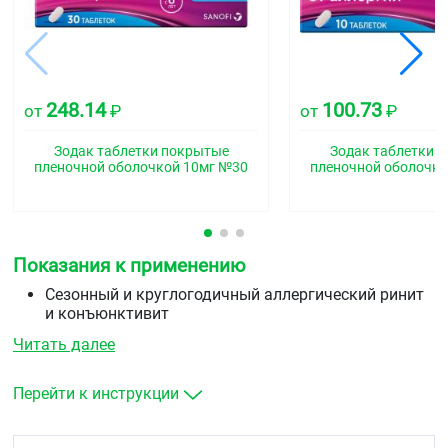
248.14
100.73
от
₽
от
₽
Зодак таблетки покрытые
Зодак таблетки 
пленочной оболочкой 10мг №30
пленочной оболочко
Показания к применению
Сезонный и круглогодичный аллергический ринит
и конъюнктивит
Зудящие аллергические дерматозы
Читать далее
Поллиноз (сенная лихорадка)
Крапивница (в т.ч. хроническая идиопатическая)
Отек Квинке.
Перейти к инструкции