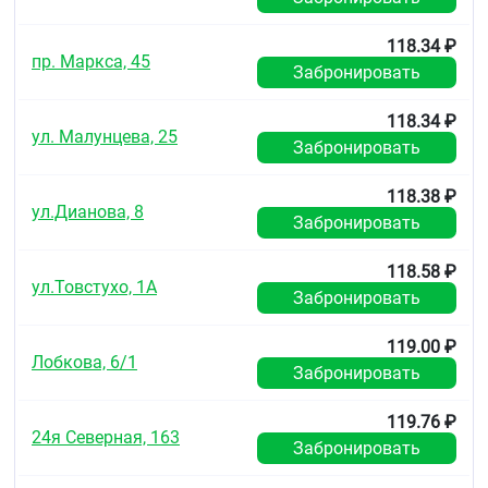
50-79
118.34 ₽
10 мг/сут
пр. Маркса, 45
Забронировать
Средняя
118.34 ₽
30-49
ул. Малунцева, 25
Забронировать
5 мг/сут
118.38 ₽
Тяжелая
ул.Дианова, 8
Забронировать
10-29
118.58 ₽
5 мг через день
ул.Товстухо, 1А
Забронировать
Терминальная стадия — пациенты, находящиеся на
гемодиализе
119.00 ₽
Лобкова, 6/1
Забронировать
< 10
Прием
119.76 ₽
24я Северная, 163
Забронировать
препарата