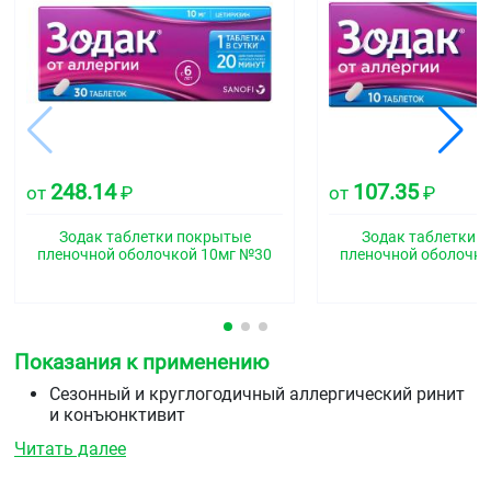
248.14
107.35
от
₽
от
₽
Зодак таблетки покрытые
Зодак таблетки 
пленочной оболочкой 10мг №30
пленочной оболочко
Показания к применению
Сезонный и круглогодичный аллергический ринит
и конъюнктивит
Зудящие аллергические дерматозы
Читать далее
Поллиноз (сенная лихорадка)
Крапивница (в т.ч. хроническая идиопатическая)