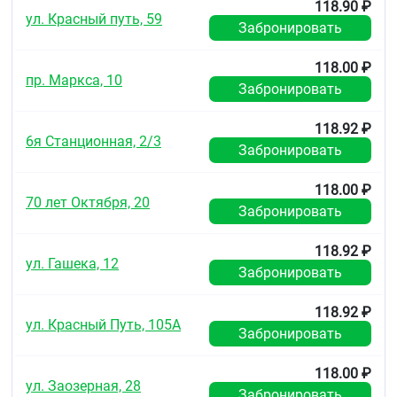
КК (мл/мин) = [140 — возраст (годы)] х масса тела
118.90 ₽
ул. Красный путь, 59
(кг) / 72 х ККсыворот (мг/дл)
Забронировать
КК для женщин можно рассчитать, умножив
полученное значение на коэффицент 0,85.
118.00 ₽
пр. Маркса, 10
Забронировать
Почечная
118.92 ₽
недостаточность
6я Станционная, 2/3
Забронировать
КК
118.00 ₽
(мл/мин)
70 лет Октября, 20
Забронировать
Режим
118.92 ₽
дозирования
ул. Гашека, 12
Забронировать
Норма
118.92 ₽
≥ 80
ул. Красный Путь, 105А
Забронировать
10 мг/сут
118.00 ₽
Легкая
ул. Заозерная, 28
Забронировать