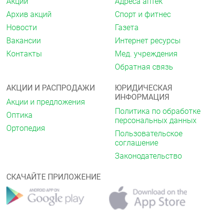
Акции
Адреса аптек
Форма выпуска
Архив акций
Спорт и фитнес
Таблетки, покрытые плёночной оболочкой, 10 мг.
Новости
Газета
Вакансии
Интернет ресурсы
По 7 или 10 таблеток в PVC/PVDC/A1 блистер.
Каждый блистер по 7 таблеток по 1, 3, 6, 9 или 10
Контакты
Мед. учреждения
блистеров по 10 таблеток вместе с инструкцией по
Обратная связь
применению в картонную пачку.
Хранение
АКЦИИ И РАСПРОДАЖИ
ЮРИДИЧЕСКАЯ
ИНФОРМАЦИЯ
Хранить при температуре 10-25 °C в сухом месте.
Акции и предложения
Политика по обработке
Оптика
Хранить в месте, недоступном для детей!
персональных данных
Ортопедия
Пользовательское
Срок годности
соглашение
3 года.
Законодательство
Не использовать по истечении срока годности,
СКАЧАЙТЕ ПРИЛОЖЕНИЕ
указанного на упаковке.
Условия отпуска из аптек
Без рецепта.