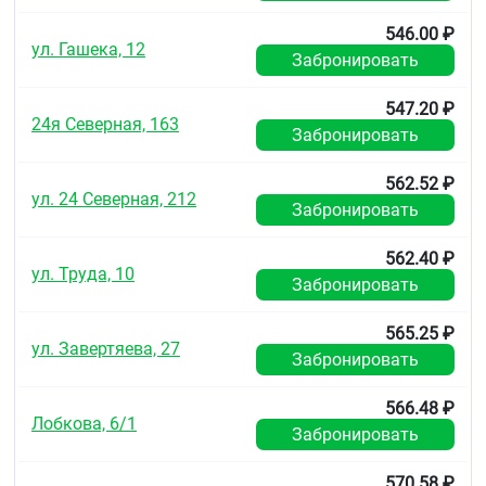
мин) почечной недостаточностью T½
увеличивается на 59 и 72 % соответственно у
546.00 ₽
ул. Гашека, 12
пациентов, находящихся на гемодиализе, T½
Забронировать
увеличивается на 31 %.
547.20 ₽
Подвергается (5 % от дозы) частичному
24я Северная, 163
внепечёночному метаболизму. Выводится
Забронировать
преимущественно (80 %) с желчью, 11 % — почками
в неизменном виде.
562.52 ₽
ул. 24 Северная, 212
Забронировать
Показания
Сезонный аллергический ринит, хроническая
562.40 ₽
крапивница.
ул. Труда, 10
Забронировать
Противопоказания
565.25 ₽
Гиперчувствительность, беременность, период
ул. Завертяева, 27
лактации, детский возраст (до 12 лет).
Забронировать
С осторожностью
566.48 ₽
Лобкова, 6/1
Хроническая почечная недостаточность
Забронировать
(рекомендуемая суточная доза у таких пациентов
60 мг однократно).
570.58 ₽