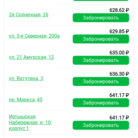
применению в картонную пачку.
628.62 ₽
Условия хранения
2я Солнечная, 26
Забронировать
Хранить в сухом, защищённом от света месте,
недоступном для детей, при температуре не выше
629.85 ₽
25 °C.
ул. 5-я Северная, 200а
Забронировать
Срок годности
635.00 ₽
3 года.
ул. 21 Амурская, 12
Забронировать
Не использовать позже срока, указанного на
упаковке.
636.30 ₽
ул. Ватутина, 3
Забронировать
Условия отпуска из аптек
Без рецепта.
641.17 ₽
пр. Маркса, 45
Забронировать
Иртышская
641.17 ₽
Набережная, д .10,
Забронировать
корпус 1