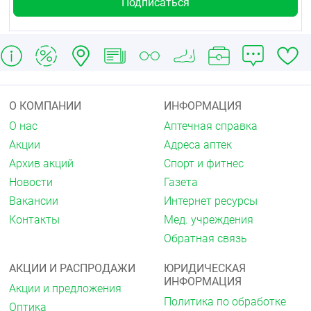
промышленного развития штата Махараштра.
Сатпур. Нашик — 422007
За любой информацией о препарате, а также в
случаях возникновения претензий следует
обращаться к местному представителю держателя
регистрационного удостоверения:
Российская Федерация
О КОМПАНИИ
ИНФОРМАЦИЯ
О нас
Аптечная справка
ООО «Гленмарк Импэкс»
Акции
Адреса аптек
11 5114. г. Москва, ул. Летниковская, дом 2.
Архив акций
Спорт и фитнес
строение 3.
Новости
Газета
Тел.: (499)951-00-00.
Вакансии
Интернет ресурсы
Листок-вкладыш пересмотрен
Контакты
Мед. учреждения
Обратная связь
Прочие источники информации
Подробные сведения о данном препарате
АКЦИИ И РАСПРОДАЖИ
ЮРИДИЧЕСКАЯ
содержатся на веб-сайте Союза
ИНФОРМАЦИЯ
Акции и предложения
(https://eec.eaeunion.org).
Политика по обработке
Оптика