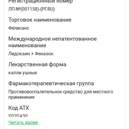
Регистрационный номер
Если состояние не улучшается или оно ухудшается
через 2–3 дня. Вам следует обратиться к врачу.
ЛП-№(001158)-(РГ-RU)
Торговое наименование
Фелисанс
Международное непатентованное
наименование
Лидокаин + Феназон
Лекарственная форма
капли ушные
Фармакотерапевтическая группа
Противовоспалительное средство для местного
применения
Код АТХ
S02DA30
Читать далее
Листок-вкладыш — информации для