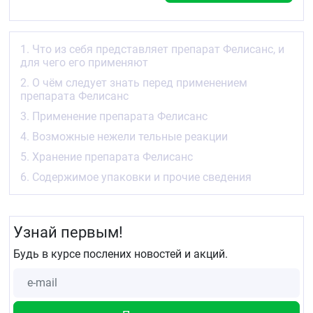
По 16 г во флакон из тёмного стекла с
навинчивающейся алюминиевой крышкой с
контролем первого вскрытия. К флакону
прилагается пипетка, упакованная в
1. Что из себя представляет препарат Фелисанс, и
полипропилен. Каждый флакон в комплекте с
для чего его применяют
пипеткой, с инструкцией по медицинскому
применению (листком-вкладышем) помещают в
2. О чём следует знать перед применением
пачку картонную.
препарата Фелисанс
3. Применение препарата Фелисанс
Держатель регистрационного удостоверения
4. Возможные нежели тельные реакции
Индия
5. Хранение препарата Фелисанс
Гленмарк Фармасьютикалз Лтд.. Индия
6. Содержимое упаковки и прочие сведения
В/2 Махалакшми Чемберз. 22 Бхулабхай Десай
Роад. Махалакшми. Мумбай — 400026.
Производитель
Узнай первым!
Glenmark Pharmaceuticals Ltd.
Будь в курсе послених новостей и акций.
Гленмарк Фармасьютикалз Лтд.. Индия
Участок № Е-37 — 39. D-Роуд. корпорация