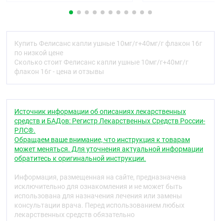
нежелательные реакции, в том числе на не
перечисленные в разделе 4 листка-вкладыша.
Если состояние не улучшается или оно ухудшается
Купить Фелисанс капли ушные 10мг/г+40мг/г флакон 16г
через 2–3 дня. Вам следует обратиться к врачу.
по низкой цене
Содержание листка-вкладыша
Сколько стоит Фелисанс капли ушные 10мг/г+40мг/г
флакон 16г - цена и отзывы
Что из себя представляет препарат Фелисанс.
и для чего его применяют.
О чём следует знать перед применением
препарата Фелисанс.
Источник информации об описаниях лекарственных
Применение препарата Фелисанс.
средств и БАДов: Регистр Лекарственных Средств России-
Возможные нежелательные реакции.
РЛС®.
Хранение препарата Фелисанс.
Обращаем ваше внимание, что инструкция к товарам
Содержимое упаковки и прочие сведения.
может меняться. Для уточнения актуальной информации
обратитесь к оригинальной инструкции.
1. Что из себя представляет препарат
Фелисанс, и для чего его применяют
Информация, размещенная на сайте, предназначена
исключительно для ознакомления и не может быть
Препарат Фелисанс содержит два действующих
использована для назначения лечения или замены
вещества: лидокаина гидрохлорид и феназон.
консультации врача. Перед использованием любых
которые действуют совместно, но посредством
лекарственных средств обязательно
разных механизмов: лидокаина гидрохлорид