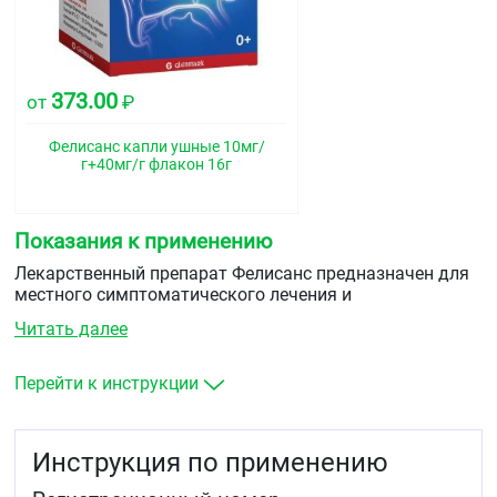
373.00
от
₽
Фелисанс капли ушные 10мг/
г+40мг/г флакон 16г
Показания к применению
Лекарственный препарат Фелисанс предназначен для
местного симптоматического лечения и
обезболивания при следующих заболеваниях среднего
Читать далее
уха без перфорации барабанной перепонки:
острое воспаление среднего уха
Перейти к инструкции
воспаление среднего уха как осложнение после
гриппа
барозравматическое поражение среднего уха (так
Инструкция по применению
называемый баротравматический отит).