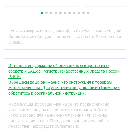
Фармакодинамика
Неомицина сульфат — аминогликозидный
антибиотик широкого спектра действия, действует
бактерицидно в отношении грамположительных
(
Staphylococcus spp., Streptococcus pneumonia
e) и
Купить Анауран капли ушные флакон 25мл по низкой цене
грамотрицательных (
Escherichia coli, Shigella
Сколько стоит Анауран капли ушные флакон 25мл - цена и
dysenteriae spp., Shigella flexneri spp., Shigella boydii
отзывы
spp., Shigella sonnei spp., Proteus spp
.)
микроорганизмов в отношении
Streptococcus spp
.
— малоактивен.
Источник информации об описаниях лекарственных
Полимиксин В — полипептидный антибиотик.
средств и БАДов: Регистр Лекарственных Средств России-
Активен в отношении грамотрицательных
РЛС®.
микроорганизмов:
Escherichia coli, Shigella
Обращаем ваше внимание, что инструкция к товарам
dysenteria spp., Shigella flexneri spp., Shigella boydii
может меняться. Для уточнения актуальной информации
spp., Shigella sonnei spp., Salmonella typhi и
обратитесь к оригинальной инструкции.
Salmonella paratyphi Pseudomonas aeruginosa
.
Heактивен в отношении
Proteus spp., Mycobacterium
Информация, размещенная на сайте, предназначена
spp
., грамположительных кокков, грибов.
исключительно для ознакомления и не может быть
Оказывает слабое местнораздражающее
использована для назначения лечения или замены
действие.
консультации врача. Перед использованием любых
лекарственных средств обязательно
Лидокаин — местноанестезирующее средство,