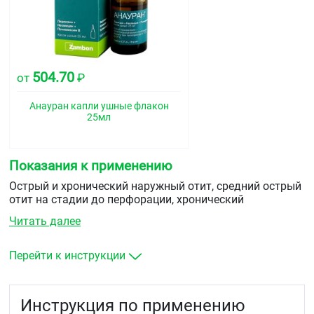
504.70
от
₽
Анауран капли ушные флакон
25мл
Показания к применению
Острый и хронический наружный отит, средний острый
отит на стадии до перфорации, хронический
экссудативный средний отит послеоперационные
Читать далее
гнойные осложнения после радикальной
мастоидэктомии, тимпанопластики, антротомии,
фенестрации.
Перейти к инструкции
Инструкция по применению