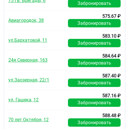
75 Гв. Бригады, 6
Системные эффекты маловероятны вследствие
Забронировать
низких доз используемого препарата. Однако при
длительном лечении возможно появление
575.67 ₽
системных эффектов, в частности ототоксичности
Авиагородок, 38
и нефротоксичности вследствие всасывания
Забронировать
неомицина.
583.10 ₽
Передозировка
ул.Бархатовой, 11
Забронировать
В литературе не описаны случаи передозировки.
584.64 ₽
Взаимодействие с другими
24я Северная, 163
Забронировать
лекарственными средствами
Несовместим с мономицином, стрептомицином,
587.40 ₽
гентамицином, амикацином, нетилмицином
ул.Заозерная, 22/1
Забронировать
(возможно усиление ототоксического действия
вышеперечисленных антибиотиков).
587.16 ₽
Особые указания
ул. Гашека, 12
Забронировать
®
Анауран
применяется исключительно при
заболеваниях уха. При тяжёлых и стойких
588.48 ₽
инфекциях местное лечение необходимо
70 лет Октября, 12
Забронировать
дополнить системным применением антибиотиков.