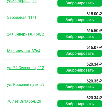
ул.22 Апреля, 24
3 года.
Забронировать
После вскрытия флакона препарат можно
615.00 ₽
использовать в течение 3 месяцев.
Заозёрная, 11/1
Забронировать
Условия отпуска из аптек
616.50 ₽
Отпускают по рецепту.
24я Северная, 168/2
;
Забронировать
616.07 ₽
Мельничная, 87к4
Забронировать
620.34 ₽
ул. 24 Северная, 212
Забронировать
620.35 ₽
ул. Красный путь, 59
Забронировать
620.34 ₽
70 лет Октября, 20
Забронировать