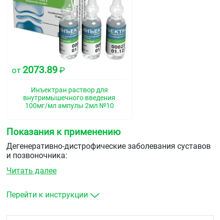
2073.89
от
₽
Инъектран раствор для
внутримышечного введения
100мг/мл ампулы 2мл №10
Показания к применению
Дегенеративно-дистрофические заболевания суставов
и позвоночника:
Читать далее
остеоартроз периферических суставов
межпозвоночный остеохондроз и остеоартроз.
Перейти к инструкции
Для ускорения формирования костной мозоли при
переломах.