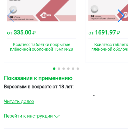
335.00
1691.97
от
₽
от
₽
Ксилтесс таблетки покрытые
Ксилтесс таблетки
плёночной оболочкой 15мг №28
плёночной оболочко
Показания к применению
Взрослым в возрасте от 18 лет:
профилактика инсульта и системной
Читать далее
тромбоэмболии у пациентов с фибрилляцией
предсердий неклапанного происхождения
лечение тромбоза глубоких вен (ТГВ) и
Перейти к инструкции
тромбоэмболии легочной артерии (ТЭЛА) и
профилактика рецидивов ТГВ и ТЭЛА.