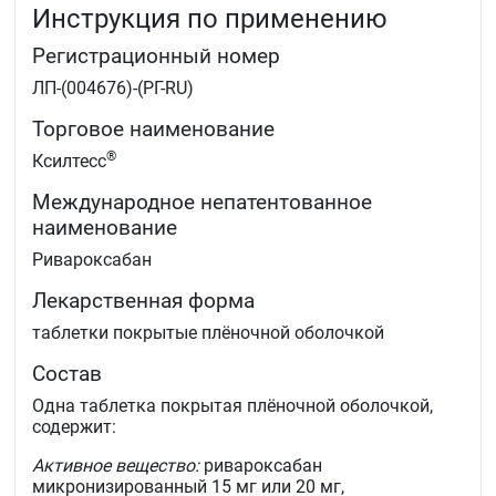
Детям и подросткам в возрасте до 18 лет:
Инструкция по применению
лечение венозной тромбоэмболии (ВТЭ) и
Регистрационный номер
профилактика рецидивов ВТЭ у детей и
ЛП-(004676)-(РГ-RU)
подростков в возрасте до 18 лет с массой тела от
30 кг до 50 кг после не менее 5 дней начальной
Торговое наименование
парентеральной антикоагулянтной терапии.
®
Ксилтесс
Международное непатентованное
наименование
Ривароксабан
Лекарственная форма
таблетки покрытые плёночной оболочкой
Состав
Одна таблетка покрытая плёночной оболочкой,
содержит:
Активное вещество:
ривароксабан
микронизированный 15 мг или 20 мг,