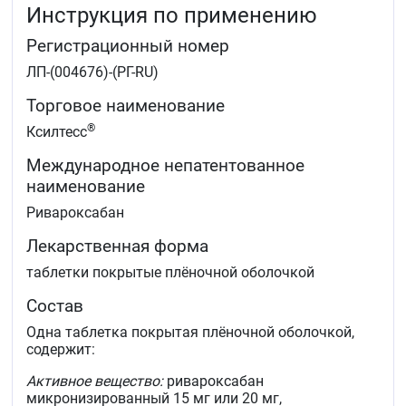
Детям и подросткам в возрасте до 18 лет:
Инструкция по применению
лечение венозной тромбоэмболии (ВТЭ) и
Регистрационный номер
профилактика рецидивов ВТЭ у детей и
ЛП-(004676)-(РГ-RU)
подростков в возрасте до 18 лет с массой тела от
30 кг до 50 кг после не менее 5 дней начальной
Торговое наименование
парентеральной антикоагулянтной терапии.
®
Ксилтесс
Международное непатентованное
наименование
Ривароксабан
Лекарственная форма
таблетки покрытые плёночной оболочкой
Состав
Одна таблетка покрытая плёночной оболочкой,
содержит:
Активное вещество:
ривароксабан
микронизированный 15 мг или 20 мг,