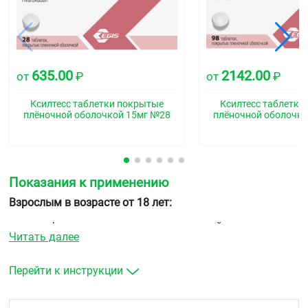
635.00
2142.00
от
₽
от
₽
Ксилтесс таблетки покрытые
Ксилтесс таблетки
плёночной оболочкой 15мг №28
плёночной оболочко
Показания к применению
Взрослым в возрасте от 18 лет:
профилактика инсульта и системной
Читать далее
тромбоэмболии у пациентов с фибрилляцией
предсердий неклапанного происхождения
лечение тромбоза глубоких вен (ТГВ) и
Перейти к инструкции
тромбоэмболии легочной артерии (ТЭЛА) и
профилактика рецидивов ТГВ и ТЭЛА.