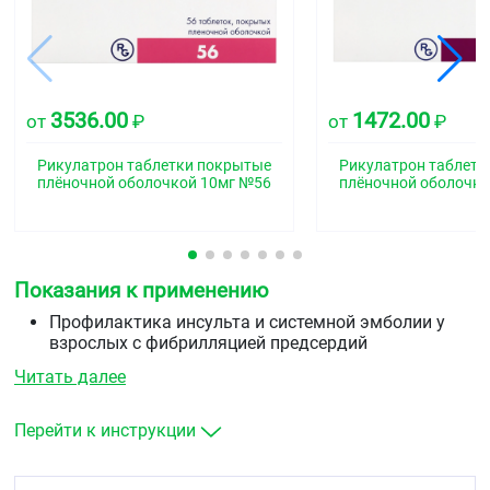
3536.00
1472.00
от
₽
от
₽
Рикулатрон таблетки покрытые
Рикулатрон таблетк
плёночной оболочкой 10мг №56
плёночной оболочко
Показания к применению
Профилактика инсульта и системной эмболии у
взрослых с фибрилляцией предсердий
неклапанного происхождения
Читать далее
лечение тромбоза глубоких вен и тромбоэмболии
легочной артерии и профилактика рецидивов ТГВ и
ТЭЛА
Перейти к инструкции
лечение венозной тромбоэмболии и профилактика
ВТЭ у детей и подростков в возрасте до 18 лет с
массой тела от 30 кг после не менее 5 дней