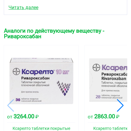
Действующее вещество:
ривароксабан 2,5 мг.
Читать далее
Вспомогательные вещества:
лактозы моногидрат,
целлюлоза микрокристаллическая (тип 101),
кроскармеллоза натрия, гипромеллоза 6cP, натрия
Аналоги по действующему веществу -
лаурилсульфат, магния стеарат пленочная
Ривароксабан
оболочка: гипромеллоза 6cP, титана диоксид
(E171), лактозы моногидрат, макрогол 4000
(E1521), триацетин, железа оксид желтый (E172).
Таблетки 10 мг
Действующее вещество:
ривароксабан 10 мг.
Вспомогательные вещества:
лактозы моногидрат,
целлюлоза микрокристаллическая (тип 101),
кроскармеллоза натрия, гипромеллоза 6cP, натрия
лаурилсульфат, магния стеарат пленочная
оболочка: гипромеллоза 6cP, титана диоксид
(E171), лактозы моногидрат, макрогол 4000
(E1521), триацетин, железа оксид красный (E172).
3264.00
2863.00
от
₽
от
₽
Таблетки 15 мг
Ксарелто таблетки покрытые
Ксарелто таблетки