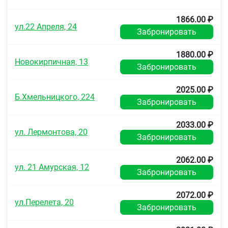
Таблетки, покрытые пленочной оболочкой
коричнево-красного цвета, круглые,
1866.00 ₽
ул.22 Апреля, 24
двояковыпуклые, с гравировкой "D3", нанесенной
Забронировать
на одной стороне, и фаской на обеих сторонах.
1880.00 ₽
Фармакотерапевтическая группа
Новокирпичная, 13
Забронировать
Антитромботические средства прямые ингибиторы
фактора Ха
2025.00 ₽
Б.Хмельницкого, 224
Код АТХ
Забронировать
B01AF
2033.00 ₽
ул. Лермонтова, 20
Фармакологические свойства
Забронировать
Фармакодинамика
2062.00 ₽
Селективный прямой ингибитор фактора Ха для
ул. 21 Амурская, 12
Забронировать
приема внутрь. Активация фактора Х с
образованием фактора Ха через собственные и
внешние пути играет центральную роль в
2072.00 ₽
ул.Перелета, 20
коагуляционном каскаде.
Забронировать
Ривароксабан оказывает дозозависимое влияние