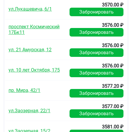
Клинически значимых различий фармакокинетики
3570.00 ₽
и фармакодинамики у пациентов европеоидной,
ул.Лукашевича, 6/1
Забронировать
афроамериканской, латиноамериканской,
японской или китайской этнической
принадлежности не наблюдалось.
3576.00 ₽
проспект Космический
17Бк11
Забронировать
Нарушение функции печени
Влияние печёночной недостаточности на
3576.00 ₽
ул. 21 Амурская, 12
фармакокинетику ривароксабана изучалось у
Забронировать
больных, распределённых в соответствии с
классификацией Чайлд-Пью (согласно
3576.00 ₽
стандартным процедурам в клинических
ул. 10 лет Октября, 175
Забронировать
исследованиях). Классификация Чайлд-Пью
позволяет оценить прогноз хронических
заболеваний печени, главным образом, цирроза. У
3577.20 ₽
пациентов, которым планируется проведение
пр. Мира, 42/1
Забронировать
антикоагулянтной терапии, наиболее важным
следствием нарушения функции печени является
3577.00 ₽
уменьшение синтеза факторов свёртывания крови
ул.Заозерная, 22/1
в печени. Так как этот показатель соответствует
Забронировать
только одному из пяти клинических/
биохимических критериев, составляющих
3581.00 ₽
классификацию Чайлд-Пью, риск развития
ул.Заозерная, 15/2