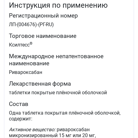
Детям и подросткам в возрасте до 18 лет:
Инструкция по применению
лечение венозной тромбоэмболии (ВТЭ) и
Регистрационный номер
профилактика рецидивов ВТЭ у детей и
ЛП-(004676)-(РГ-RU)
подростков в возрасте до 18 лет с массой тела
более 50 кг после не менее 5 дней начальной
Торговое наименование
парентеральной антикоагулянтной терапии.
®
Ксилтесс
Международное непатентованное
наименование
Ривароксабан
Лекарственная форма
таблетки покрытые плёночной оболочкой
Состав
Одна таблетка покрытая плёночной оболочкой,
содержит:
Активное вещество:
ривароксабан
микронизированный 15 мг или 20 мг,