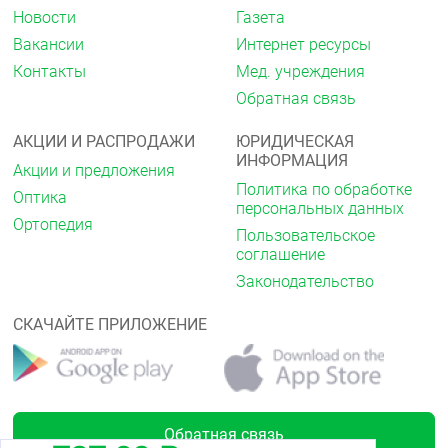
Инсульт и
Новости
Газета
системная
0
269 (2.12)
306 (2.42)
Вакансии
Интернет ресурсы
эмболия вне
0
ЦНС
Контакты
Мед. учреждения
Инсульт,
Обратная связь
системная
эмболия вне
АКЦИИ И РАСПРОДАЖИ
ЮРИДИЧЕСКАЯ
ЦНС и смерть
0
572 (4.51)
609 (4.81)
ИНФОРМАЦИЯ
вследствие
0
Акции и предложения
сердечно-
Политика по обработке
Оптика
сосудистых
персональных данных
причин
Ортопедия
Пользовательское
Инсульт,
соглашение
системная
эмболия вне
Законодательство
ЦНС, смерть
вследствие
0
СКАЧАЙТЕ ПРИЛОЖЕНИЕ
659 (5.24)
709 (5.65)
сердечно-
0
сосудистых
причин и
инфаркт
миокарда
0
Обратная связь
Инсульт
253 (1.99)
281 (2.22)