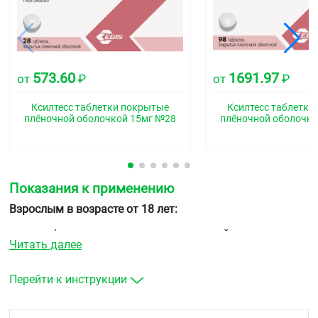
573.60
1691.97
от
₽
от
₽
Ксилтесс таблетки покрытые
Ксилтесс таблетки
плёночной оболочкой 15мг №28
плёночной оболочко
Показания к применению
Взрослым в возрасте от 18 лет:
профилактика инсульта и системной
Читать далее
тромбоэмболии у пациентов с фибрилляцией
предсердий неклапанного происхождения
лечение тромбоза глубоких вен (ТГВ) и
Перейти к инструкции
тромбоэмболии легочной артерии (ТЭЛА) и
профилактика рецидивов ТГВ и ТЭЛА.