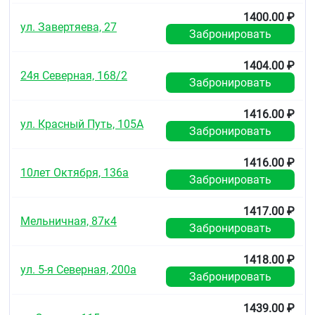
Нечасто: кожная сыпь эритематозного характера,
1400.00 ₽
зуд
ул. Завертяева, 27
Забронировать
Очень редко: усугубление течения псориаза
1404.00 ₽
В отдельных случаях: ангионевротический отёк.
24я Северная, 168/2
Забронировать
Прочие
:
1416.00 ₽
Нечасто: бронхоспазм
ул. Красный Путь, 105А
Забронировать
Редко: сухость глаз.
1416.00 ₽
10лет Октября, 136а
Передозировка
Забронировать
Симптомы:
выраженное снижение АД, тошнота,
рвота, цианоз, синусовая брадикардия,
1417.00 ₽
Мельничная, 87к4
атриовентрикулярная (AV) блокада, бронхоспазм,
Забронировать
потеря сознания, кардиогенный шок, кома,
остановка сердца.
1418.00 ₽
ул. 5-я Северная, 200а
Лечение:
промывание желудка, прием
Забронировать
активированного угля. В случае выраженного
снижения АД необходимо придать пациенту
1439.00 ₽
горизонтальное положение с приподнятыми