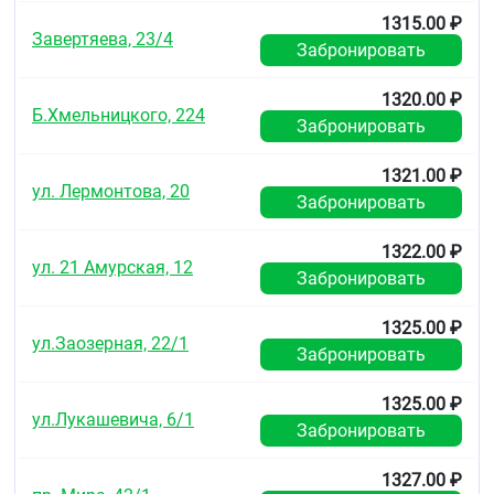
атриовентрикулярная блокада II и III степени
1315.00 ₽
(без искусственного водителя, ритма)
Завертяева, 23/4
брадикардия (ЧСС менее 60 уд/мин.)
Забронировать
кардиогенный шок
феохромоцитома (без одновременного
1320.00 ₽
применения альфа-адреноблокаторов)
Б.Хмельницкого, 224
Забронировать
метаболический ацидоз
тяжёлые нарушения функции печени
бронхоспазм и бронхиальная астма в
1321.00 ₽
ул. Лермонтова, 20
анамнезе
Забронировать
тяжёлые облитерирующие заболевания
периферических сосудов («перемежающая»
1322.00 ₽
хромота, синдром Рейно)
ул. 21 Амурская, 12
миастения
Забронировать
депрессия
непереносимость лактозы, дефицит лактазы и
1325.00 ₽
синдром глюкозо- галактозной
ул.Заозерная, 22/1
Забронировать
мальабсорбции
возраст до 18 лет (эффективность и
безопасность в этой возрастной группе не
1325.00 ₽
ул.Лукашевича, 6/1
изучены).
Забронировать
С осторожностью
1327.00 ₽