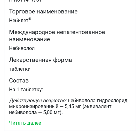
Торговое наименование
®
Небилет
Международное непатентованное
наименование
Небиволол
Лекарственная форма
таблетки
Состав
На 1 таблетку:
Действующее вещество:
небиволола гидрохлорид
микронизированный — 5,45 мг (эквивалент
небиволола — 5,00 мг).
Читать далее
Вспомогательные вещества:
лактозы моногидрат
— 141,75 мг крахмал кукурузный — 46,00 мг
кроскармеллоза натрия — 13,80 мг гипромеллоза