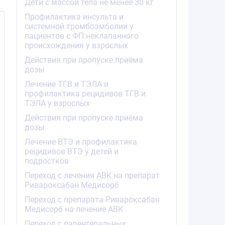
Дети с массой тела не менее 30 кг
Профилактика инсульта и
В
системной тромбоэмболии у
пациентов с ФП неклапанного
происхождения у взрослых
Действия при пропуске приёма
дозы
Лечение ТГВ и ТЭЛА и
профилактика рецидивов ТГВ и
ТЭЛА у взрослых
Действия при пропуске приёма
дозы
Лечение ВТЭ и профилактика
рецидивов ВТЭ у детей и
подростков
Переход с лечения АВК на препарат
Ривароксабан Медисорб
Переход с препарата Ривароксабан
Медисорб на лечение АВК
Переход с парентеральных