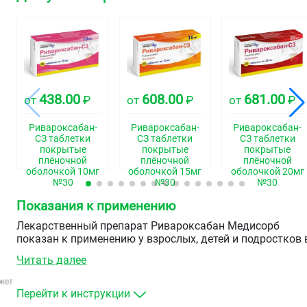
438.00
608.00
681.00
от
₽
от
₽
от
₽
Ривароксабан-
Ривароксабан-
Ривароксабан-
СЗ таблетки
СЗ таблетки
СЗ таблетки
покрытые
покрытые
покрытые
плёночной
плёночной
плёночной
оболочкой 10мг
оболочкой 15мг
оболочкой 20мг
№30
№30
№30
Показания к применению
Лекарственный препарат Ривароксабан Медисорб
показан к применению у взрослых, детей и подростков 
возрасте до&nbsp18&nbspлет с массой тела от 30 кг.
Читать далее
Взрослые
жет
Перейти к инструкции
Профилактика инсульта и системной