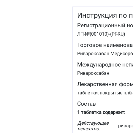
Инструкция по 
Регистрационный н
ЛП-№(001010)-(РГ-RU)
Торговое наименова
Ривароксабан Медисорб
Международное неп
Ривароксабан
Лекарственная фор
таблетки, покрытые плё
Состав
1 таблетка содержит:
Действующее
риваро
вещество: