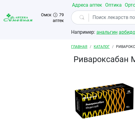
Перейти к основному содержанию
Адреса аптек
Оптика
Орт
Омск
79
аптек
Например:
анальгин
арбид
Строка навигации
ГЛАВНАЯ
КАТАЛОГ
РИВАРОКС
Ривароксабан 