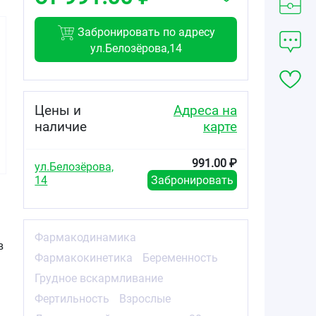
Забронировать по адресу
ул.Белозёрова,14
997.00
1050.00
466.00
от
₽
от
₽
от
₽
Цены и
Адреса на
наличие
карте
Ривароксабан-
Ривароксабан-
Ривароксабан-
СЗ таблетки
СЗ таблетки
СЗ таблетки
покрытые
покрытые
покрытые
991.00 ₽
плёночной
плёночной
плёночной
ул.Белозёрова,
оболочкой 15мг
оболочкой 20мг
оболочкой 2,5мг
14
Забронировать
№90
№90
№60
Фармакодинамика
в
Фармакокинетика
Беременность
Грудное вскармливание
Фертильность
Взрослые