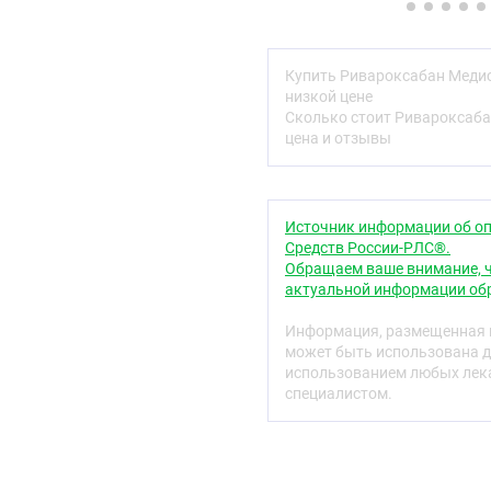
Фармакологические 
Фармакодинамика
Купить Ривароксабан Медис
Механизм дейс
низкой цене
Сколько стоит Ривароксаба
Ривароксабан — высоко
цена и отзывы
высокой биодоступность
Активация фактора X с 
пути свертывания играе
приводит к формирован
Источник информации об оп
тромбином. Ривароксабан
Средств России-РЛС®.
также не продемонстрир
Обращаем ваше внимание, ч
актуальной информации обр
Фармакодинами
Информация, размещенная н
У человека наблюдается
может быть использована д
Ривароксабан оказывает
использованием любых лека
и хорошо коррелирует с 
специалистом.
используется набор Neop
будут отличаться. ПВ сл
(международное нормал
только для производных