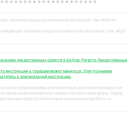
свойства
орб таблетки покрытые плёночной оболочкой 15мг №28 по
твия
н Медисорб таблетки покрытые плёночной оболочкой 15мг №28 -
селективный прямой ингибитор фактора Xa, обладающий
ю при приёме внутрь.
образованием фактора Xa через внутренний и внешний
т центральную роль в коагуляционном каскаде, что
ию фибринового тромба и активации тромбоцитов
исаниях лекарственных средств и БАДов: Регистр Лекарственных
 не ингибирует тромбин (активированный фактор II), а
овал влияния на тромбоциты.
то инструкция к товарам может меняться. Для уточнения
атитесь к оригинальной инструкции.
ческие эффекты
а сайте, предназначена исключительно для ознакомления и не
 дозозависимое ингибирование активности фактора Xa.
ля назначения лечения или замены консультации врача. Перед
 дозозависимое влияние на протромбиновое время (ПВ)
рственных средств обязательно проконсультируйтесь со
концентрациями в плазме (r =0,98), если для анализа
lastin. При использовании других реактивов результаты
едует измерять в секундах, поскольку МНО
изованное отношение) откалибровано и сертифицировано
 кумарина и не может применяться для других