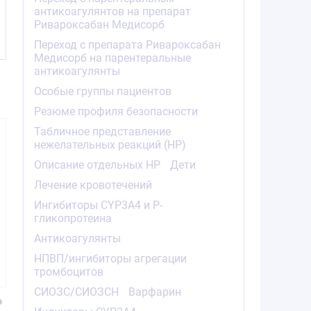
антикоагулянтов на препарат
Ривароксабан Медисорб
Переход с препарата Ривароксабан
Медисорб на парентеральные
антикоагулянты
Особые группы пациентов
Резюме профиля безопасности
Табличное представление
нежелательных реакций (HP)
Описание отдельных HP
Дети
Лечение кровотечений
Ингибиторы CYP3A4 и Р-
7000.00
9800.00
5289.
от
₽
от
₽
от
гликопротеина
Антикоагулянты
Ксарелто таблетки
Ксарелто таблетки
Ксарелто 
покрытые
покрытые
покры
НПВП/ингибиторы агрегации
плёночной
плёночной
плёно
тромбоцитов
оболочкой 10мг
оболочкой 15мг
оболочко
№98
№98
№9
СИОЗС/СИОЗСН
Варфарин