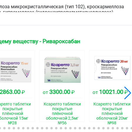
лоза микрокристаллическая (тип 102), кроскармеллоза
я, гипромеллоза (гидроксипропилметилцеллюлоза),
ы моногидрат (сахар молочный), магния стеарат, натрия
лсульфат
ему веществу - Ривароксабан
®
®
DRY
(04F250017), дозировка 20 мг — OPADRY
оза (НРМС2910) (гидроксипропилметилцеллюлоза),
красный, макрогол-4000 (ПЭГ), титана диоксид.
 таблетки, покрытые плёночной оболочкой розово-
ровка 15 мг) или красно-коричневого цвета (дозировка
азрезе ядро белого цвета.
2863.00
3300.00
10021.00
₽
от
₽
от
₽
ская группа
арелто таблетки
Ксарелто таблетки
Ксарелто таблетки
тора Ха
покрытые
покрытые
покрытые
плёночной
плёночной
плёночной
болочкой 15мг
оболочкой 2,5мг
оболочкой 20мг
№28
№56
№98