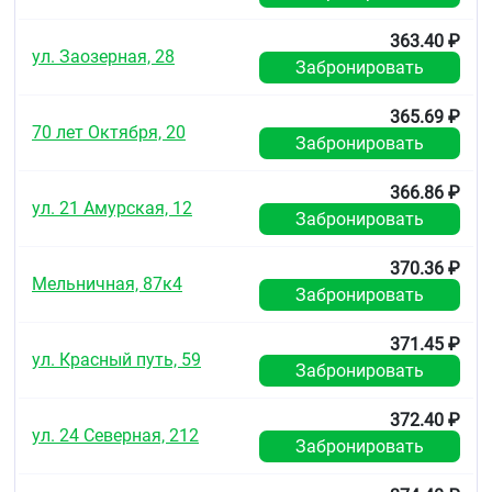
Частота неизвестна: сыпь.
363.40 ₽
При появлении вышеуказанных или иных
ул. Заозерная, 28
побочных реакций, не указанных в инструкции,
Забронировать
следует прекратить применение препарата и
обратиться к врачу.
365.69 ₽
70 лет Октября, 20
Забронировать
Передозировка
Маловероятна, возможная передозировка может
366.86 ₽
привести к дискомфорту со стороны желудочно-
ул. 21 Амурская, 12
Забронировать
кишечного тракта: тошноте.
Лечение
: симптоматическое под контролем врача.
370.36 ₽
Мельничная, 87к4
Забронировать
Взаимодействие с другими
лекарственными средствами
371.45 ₽
Клинически значимых взаимодействий с другими
ул. Красный путь, 59
Забронировать
препаратами не выявлено.
Возможно одновременное применение препарата с
372.40 ₽
ул. 24 Северная, 212
другими местными противомикробными
Забронировать
средствами.