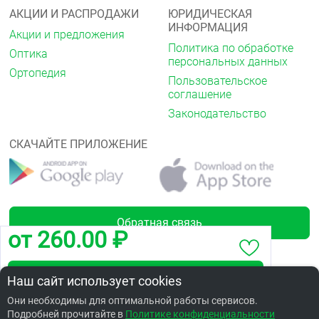
АКЦИИ И РАСПРОДАЖИ
ЮРИДИЧЕСКАЯ
ИНФОРМАЦИЯ
Акции и предложения
Политика по обработке
Оптика
персональных данных
Ортопедия
Пользовательское
соглашение
Законодательство
СКАЧАЙТЕ ПРИЛОЖЕНИЕ
Обратная связь
от 260.00 ₽
Забронировать по адресу ул. Степанца, 8
Наш сайт использует cookies
Лицензии
Они необходимы для оптимальной работы сервисов.
Подробней прочитайте в
Заказать в интернет аптеке по цене: 375.30 ₽
Политике конфиденциальности