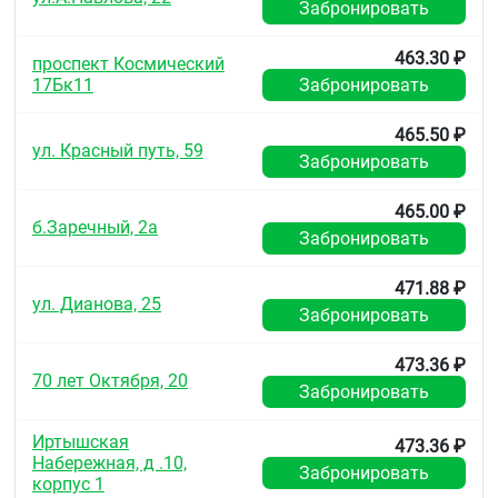
препаратами не выявлено.
Забронировать
Возможно одновременное применение препарата с
463.30 ₽
проспект Космический
другими местными противомикробными
17Бк11
Забронировать
средствами.
Особые указания
465.50 ₽
ул. Красный путь, 59
Забронировать
Препарат можно применять людям с сахарным
диабетом (не содержит сахара).
465.00 ₽
Рекомендуется принимать препарат максимально
б.Заречный, 2а
Забронировать
возможным коротким курсом и в минимальной
эффективной дозе, необходимой для устранения
симптомов.
471.88 ₽
ул. Дианова, 25
Забронировать
В состав препарата входят изомальтоза и сироп
мальтитола, которые могут оказывать легкое
473.36 ₽
слабительное действие.
70 лет Октября, 20
Забронировать
При сохранении симптомов или при появлении
повышения температуры тела или головной боли,
Иртышская
473.36 ₽
следует обратиться к врачу.
Набережная, д .10,
Забронировать
корпус 1
Влияние на способность управлять