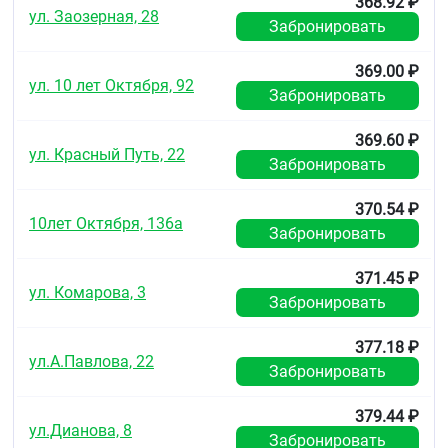
368.92 ₽
ул. Заозерная, 28
Забронировать
Лечение: симптоматическое.
Взаимодействие с другими
369.00 ₽
ул. 10 лет Октября, 92
лекарственными средствами
Забронировать
Клинически значимого взаимодействия с
лекарственными препаратами других групп не
369.60 ₽
ул. Красный Путь, 22
выявлено.
Забронировать
Особые указания
370.54 ₽
Не превышать указанные дозы.
10лет Октября, 136а
Забронировать
Не следует использовать препарат при наличии
повышенной индивидуальной чувствительности к
371.45 ₽
ул. Комарова, 3
любому компоненту, входящему в состав
Забронировать
препарата.
377.18 ₽
Если симптомы заболевания ухудшаются,
ул.А.Павлова, 22
сохраняются или появляются новые, следует
Забронировать
проконсультироваться с врачом.
379.44 ₽
Препарат содержит сахарозу, что необходимо
ул.Дианова, 8
Забронировать
учитывать пациентам, страдающим сахарным