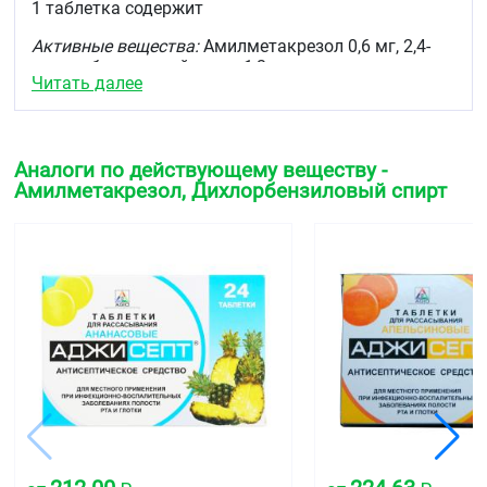
1 таблетка содержит
Активные вещества:
Амилметакрезол 0,6 мг, 2,4-
дихлорбензиловый спирт 1,2 мг.
Читать далее
Вспомогательные вещества:
сахароза 1618,0 мг,
декстроза 830,40 мг, лимонной кислоты
моногидрат 21,0 мг, апельсина масло 7,515 мг,
аниса семян масло 2,53 мг, мяты полевой листьев
Аналоги по действующему веществу -
масло 1,32 мг, краситель солнечный закат жёлтый
Амилметакрезол, Дихлорбензиловый спирт
0,30 мг (для апельсиновых таблеток) сахароза
1618,0 мг, декстроза 830,40 мг, лимонной кислоты
моногидрат 21,0 мг, аниса семян масло 2,53 мг,
мяты полевой листьев масло 1,32 мг, лимона
масла концентрат 7,70 мг, краситель хинолиновый
жёлтый 0,175 мг (для лимонных таблеток)
сахароза 1618,0 мг, декстроза 830,40 мг, мяты
полевой листьев масло 1,25 мг, лимона масло 1,25
мг, ароматизатор медовый 7,50 мг, краситель
карамель 0,625 мг, краситель солнечный закат
жёлтый 0,0375 мг (для медово-лимонных
таблеток) сахароза 1618,0 мг, декстроза 830,40 мг,
лимонной кислоты, моногидрат 15,0 мг, мяты
полевой листьев масло 1,25 мг, ароматизатор