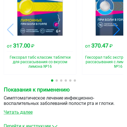
317.00
370.47
от
₽
от
₽
Гексорал табс классик таблетки
Гексорал табс экстра
для рассасывания со вкусом
рассасывания с лим
лимона №16
№16
Показания к применению
Симптоматическое лечение инфекционно-
воспалительных заболеваний полости рта и глотки.
Читать далее
Перейти к инструкции