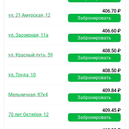
Срок годности
4 года. Не использовать по истечении срока
406.70 ₽
ул. 21 Амурская, 12
годности.
Забронировать
Условия отпуска из аптек
406.60 ₽
Без рецепта.
ул. Заозерная, 11а
Забронировать
408.50 ₽
ул. Красный путь, 59
Забронировать
408.50 ₽
ул. Труда, 10
Забронировать
409.84 ₽
Мельничная, 87к4
Забронировать
409.45 ₽
70 лет Октября, 12
Забронировать