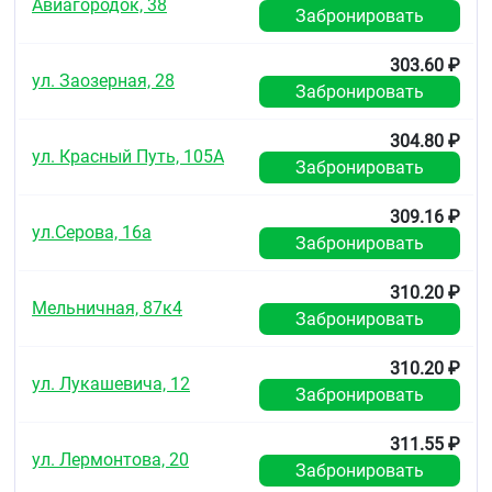
Авиагородок, 38
Забронировать
Не использовать по истечении срока годности,
указанного на упаковке.
303.60 ₽
Условия отпуска из аптек
ул. Заозерная, 28
Забронировать
Без рецепта.
304.80 ₽
ул. Красный Путь, 105А
Забронировать
309.16 ₽
ул.Серова, 16а
Забронировать
310.20 ₽
Мельничная, 87к4
Забронировать
310.20 ₽
ул. Лукашевича, 12
Забронировать
311.55 ₽
ул. Лермонтова, 20
Забронировать