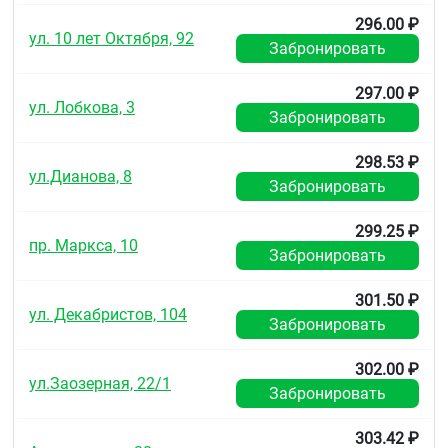
При длительном применении препарата возможно
296.00 ₽
формирование лекарственной зависимости;
ул. 10 лет Октября, 92
Забронировать
возможно накопление брома в организме и
развитие отравления им.
297.00 ₽
Форма выпуска
ул. Лобкова, 3
Забронировать
Капли для приёма внутрь.
298.53 ₽
По 20 ;мл, 50 мл во флаконы коричневого стекла с
ул.Дианова, 8
Забронировать
капельницей.
Каждый флакон-капельницу вместе с инструкцией
299.25 ₽
пр. Маркса, 10
по применению помещают в картонную пачку.
Забронировать
Хранение
301.50 ₽
Хранить в защищённом от света месте, при
ул. Декабристов, 104
Забронировать
температуре от 15 ;°C до 25 ;°C.
Хранить в недоступном для детей месте.
302.00 ₽
ул.Заозерная, 22/1
Забронировать
Срок годности
5 ;лет.
303.42 ₽