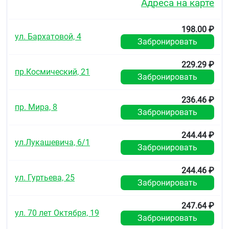
Адреса на карте
бромом, проявлениями которого бывают:
депрессивное настроение, апатия, ринит,
конъюнктивит, геморрагический диатез,
198.00 ₽
нарушение координации движений.
ул. Бархатовой, 4
Забронировать
Редко, при повышенной чувствительности могут
возникнуть кожные реакции.
229.29 ₽
пр.Космический, 21
Забронировать
При проявлении каких-либо побочных (необычных)
эффектов, не отражённых в инструкции,
необходимо сообщить о них лечащему врачу.
236.46 ₽
пр. Мира, 8
Забронировать
Передозировка
Симптомы
:
244.44 ₽
ул.Лукашевича, 6/1
Забронировать
При лёгкой и среднетяжёлой интоксикации
наблюдается сонливость, головокружение,
психомоторные нарушения.
244.46 ₽
ул. Гуртьева, 25
Забронировать
В тяжёлых случаях — кома, снижение
артериального давления, нарушение дыхания,
тахикардия, сосудистый коллапс, снижение
247.64 ₽
ул. 70 лет Октября, 19
периферических рефлексов.
Забронировать