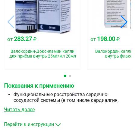
283.27
198.00
от
₽
от
₽
Валокордин-Доксиламин капли
Валокордин капли 
для приёма внутрь 25мг/мл 20мл
внутрь флакон
Показания к применению
Функциональные расстройства сердечно-
сосудистой системы (в том числе кардиалгия,
синусовая тахикардия);
Читать далее
неврозы, сопровождающиеся
раздражительностью, беспокойством, страхом;
бессонница (затруднение засыпания);
Перейти к инструкции
состояния возбуждения, сопровождающиеся
выраженными вегетативными реакциями.