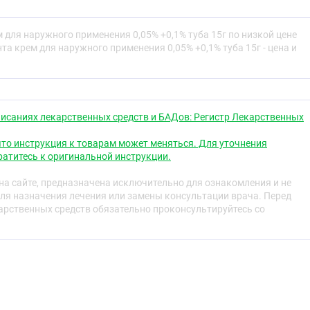
ат — синтетический глюкокортикостероид (ГКС),
палительное, противоаллергическое, противозудное и
 для наружного применения 0,05% +0,1% туба 15г по низкой цене
вие. При местном применении суживает сосуды, снимает
та крем для наружного применения 0,05% +0,1% туба 15г - цена и
 медиаторов воспаления (из эозинофилов и тучных
1 и 2, гамма-интерферона (из лимфоцитов и макрофагов),
алуронидазы и понижает проницаемость сосудистой
т со специфическими рецепторами в цитоплазме клетки,
К, индуцирующей образование белков, в том числе
щих клеточные эффекты. Липокортин угнетает
исаниях лекарственных средств и БАДов: Регистр Лекарственных
рует высвобождение арахидоновой кислоты и биосинтез
ландинов, лейкотриенов (способствующих развитию
то инструкция к товарам может меняться. Для уточнения
других патологических процессов).
атитесь к оригинальной инструкции.
к широкого спектра действия группы аминогликозидов.
а сайте, предназначена исключительно для ознакомления и не
е действие и обеспечивает высокоэффективное местное
ля назначения лечения или замены консультации врача. Перед
оричных бактериальных инфекций кожи. Активен в
рственных средств обязательно проконсультируйтесь со
ельных бактерий:
Pseudomonas aeruginosa, Aerobacter
i, Proteus vulgaris, Klebsiella pneumoniae
и
терий:
Streptococcus spp
. (чувствительные штаммы β- и α-
кокка группы A), Staphylococcus aureus
ые, коагулазоотрицательные штаммы и некоторые
 пенициллиназу).