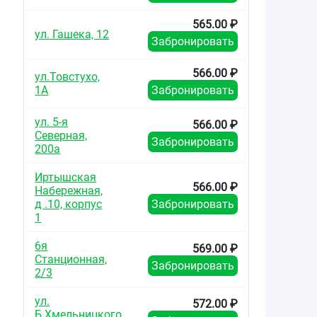
565.00 ₽
ул. Гашека, 12
Забронировать
566.00 ₽
ул.Товстухо,
1А
Забронировать
ул. 5-я
566.00 ₽
Северная,
Забронировать
200а
Иртышская
566.00 ₽
Набережная,
д .10, корпус
Забронировать
1
6я
569.00 ₽
Станционная,
Забронировать
2/3
ул.
572.00 ₽
Б.Хмельницкого,