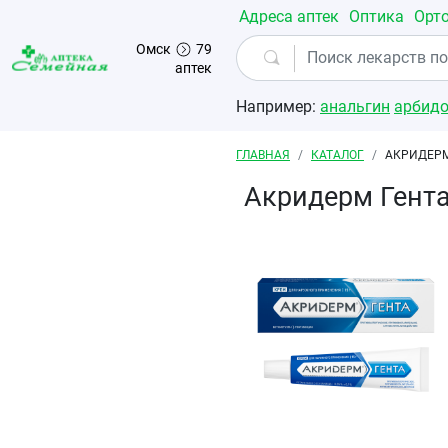
Перейти к основному содержанию
Адреса аптек
Оптика
Орт
Омск
79
аптек
Например:
анальгин
арбид
Строка навигации
ГЛАВНАЯ
КАТАЛОГ
АКРИДЕРМ
Акридерм Гента