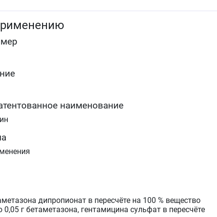
солнечного дерматита, эксфолиативного и
радиационного дерматитов, опрелостей, псориаз, зуд.
применению
омер
ние
атентованное наименование
ин
ма
именения
метазона дипропионат в пересчёте на 100 % вещество
о 0,05 г бетаметазона, гентамицина сульфат в пересчёте