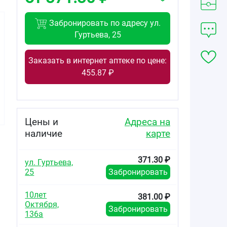
Забронировать по адресу ул.
Гуртьева, 25
Заказать в интернет аптеке по цене:
371.30
1254.00
870.00
455.87 ₽
от
₽
от
₽
от
₽
Акридерм Гента
Акридерм ГК
Акридерм ГК
крем для
крем для
крем для
наружного
наружного
наружного
применения
применения
применения
Цены и
Адреса на
0,05% +0,1% туба
0,05%+0,1%+1%
0,05%+0,1%+1%
наличие
карте
15г
туба 30г
туба15г
371.30 ₽
ул. Гуртьева,
25
Забронировать
10лет
381.00 ₽
Октября,
Забронировать
136а