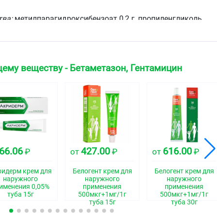
тва:
метилпарагидроксибензоат 0,2 г, пропиленгликоль
0 г, макрогола цетостеарат 1,3 г, цетостеариловый спирт
теариновый спирт 40%] 5,7 г, динатрия эдетат 0,5 г, натрия
ат 0,1 г, калия дигидрофосфат 0,9 г, вода очищенная до
ему веществу - Бетаметазон, Гентамицин
елого цвета.
ская группа
я местного применения + антибиотик-аминогликозид
66.06
427.00
616.00
₽
от
₽
от
₽
свойства
ридерм крем для
Белогент крем для
Белогент крем для
наружного
наружного
наружного
именения 0,05%
применения
применения
туба 15г
500мкг+1мг/1г
500мкг+1мг/1г
 противоаллергическое, противозудное,
туба 15г
туба 30г
ство.