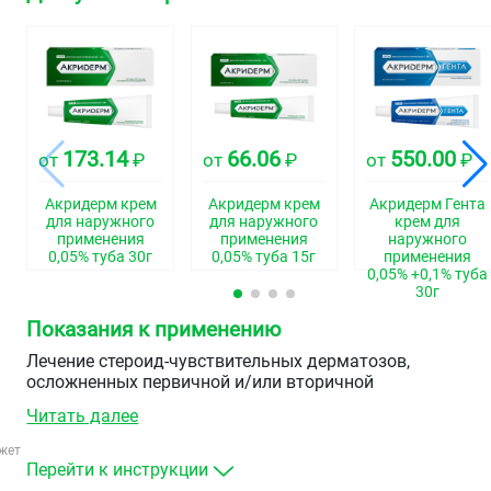
173.14
66.06
550.00
от
₽
от
₽
от
₽
Акридерм крем
Акридерм крем
Акридерм Гента
для наружного
для наружного
крем для
применения
применения
наружного
0,05% туба 30г
0,05% туба 15г
применения
0,05% +0,1% туба
30г
Показания к применению
Лечение стероид-чувствительных дерматозов,
осложненных первичной и/или вторичной
бактериальной инфекцией, экземы (атопической,
Читать далее
детской, монетовидной), ограниченных и диффузных
аллергодерматозов, в том числе осложненных
жет
инфекцией, чувствительной к гентамицину, дерматиты
Перейти к инструкции
(простой и аллергический), атопического дерматита,