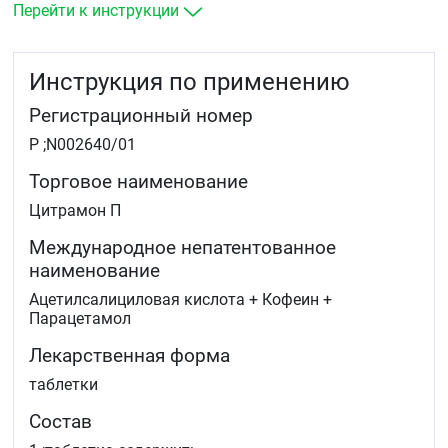
при менструациях.
Перейти к инструкции
У взрослых и детей старше 15 лет для снижения
повышенной температуры тела при «простудных» и
других инфекционно-воспалительных
Инструкция по применению
заболеваниях.
Регистрационный номер
Р ;N002640/01
Торговое наименование
Цитрамон П
Международное непатентованное
наименование
Ацетилсалициловая кислота + Кофеин +
Парацетамол
Лекарственная форма
таблетки
Состав