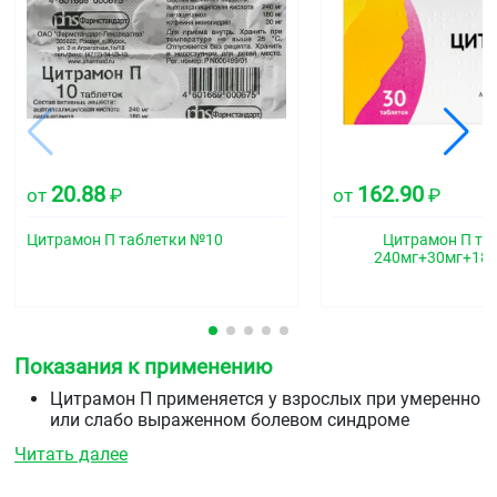
20.88
162.90
от
₽
от
₽
Цитрамон П таблетки №10
Цитрамон П та
240мг+30мг+18
Показания к применению
Цитрамон П применяется у взрослых при умеренно
или слабо выраженном болевом синдроме
(различного генеза): головная боль, мигрень,
Читать далее
зубная боль, невралгия, миалгия, грудной
корешковый синдром, люмбаго, артралгия, боли