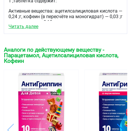
1 ;таблетка содержит:
Активные вещества: ацетилсалициловая кислота —
0,24 ;г, кофеин (в пересчёте на моногидрат) — 0,03 ;г
парацетамол — 0,18 ;г
Читать далее
Вспомогательные вещества: какао-бобы порошок
(какао порошок) — 0,0218 ;г, лимонная кислота
моногидрат — 0,0004 ;г, крахмал картофельный —
0,0613 ;г, кальция стеарата моногидрат (кальция
Аналоги по действующему веществу -
стеарат 1-водный) — 0,0055 ;г, повидон
Парацетамол, Ацетилсалициловая кислота,
(поливинилпирролидон) — 0,0027 ;г, тальк — 0,0083
Кофеин
;г.
Описание
Таблетки светло-коричневого цвета с
вкраплениями, с запахом какао,
плоскоцилиндрической формы с риской и фаской.
Фармакотерапевтическая группа
Анальгезирующее средство комбинированное
(НПВП + анальгезирующее ненаркотическое
средство + психостимулирующее средство)