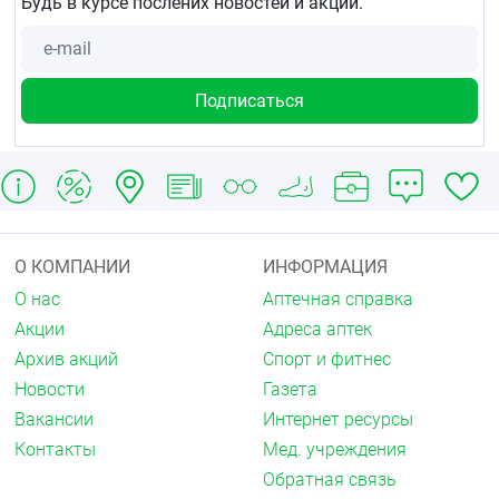
Будь в курсе послених новостей и акций.
Вследствие наличия в составе препарата
ацетилсалициловой кислоты, препарат не
назначают в качестве жаропонижающего
средства детям до 15 ;лет с острыми
респираторными заболеваниями, вызванными
вирусными инфекциями, из-за опасности развития
синдрома Рейе (энцефалопатия и острая жировая
дистрофия печени с острым развитием печёночной
недостаточности).
С осторожностью
Подагра, заболевания печени, пожилой возраст.
О КОМПАНИИ
ИНФОРМАЦИЯ
Применение при беременности и в период
О нас
Аптечная справка
грудного вскармливания
Акции
Адреса аптек
Применение при беременности и в период грудного
Архив акций
Спорт и фитнес
вскармливания.
Новости
Газета
Препарат противопоказан при беременности, на
Вакансии
Интернет ресурсы
время лечения следует прекратить грудное
Контакты
Мед. учреждения
вскармливание.
Обратная связь
Способ применения и дозы