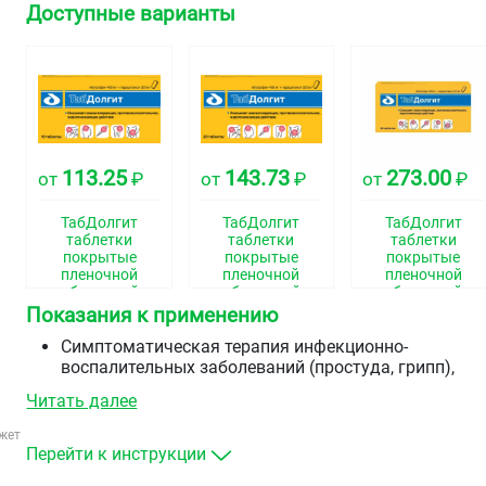
Доступные варианты
113.25
143.73
273.00
от
₽
от
₽
от
₽
ТабДолгит
ТабДолгит
ТабДолгит
таблетки
таблетки
таблетки
покрытые
покрытые
покрытые
пленочной
пленочной
пленочной
оболочкой
оболочкой
оболочкой
400мг+325мг
400мг+325мг
400мг+325мг
Показания к применению
№10
№20
№30
Симптоматическая терапия инфекционно-
воспалительных заболеваний (простуда, грипп),
сопровождающихся повышенной температурой,
Читать далее
ознобом, головной болью, болью в мышцах и
суставах, болью в горле
жет
миалгия
Перейти к инструкции
невралгия