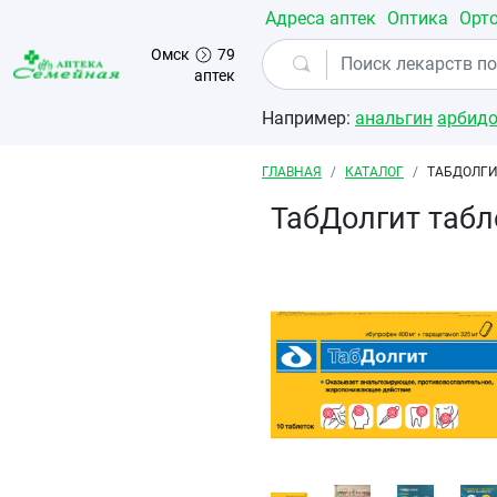
Перейти к основному содержанию
Адреса аптек
Оптика
Орт
Омск
79
аптек
Например:
анальгин
арбид
Строка навигации
ГЛАВНАЯ
КАТАЛОГ
ТАБДОЛГИ
ТабДолгит таб