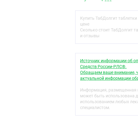
Комбинированный препар
оболочкой 800мг
состав компонентами.
№14
Ибупрофен - нестероидн
Купить ТабДолгит таблетки
анальгезирующее, проти
цене
циклооксигеназу (ЦОГ) 
Сколько стоит ТабДолгит т
уменьшает количество п
и отзывы
гипертермической реакци
подавляет экссудативну
неизбирательно блокиру
слабо влияет на водно-
Источник информации об оп
кишечного тракта (ЖКТ
Средств России-РЛС®.
действие. В воспаленны
Обращаем ваше внимание, ч
парацетамола на ЦОГ 1 
актуальной информации обр
эффект.
Информация, размещенная н
Эффективность комбина
может быть использована д
артралгию в покое и пр
использованием любых лека
припухлость суставов, 
специалистом.
Фармакокинетика
Ибупрофен:
Всасывание и распредел