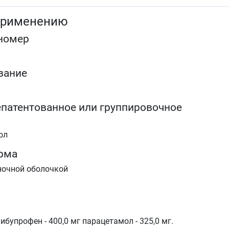
боли в спине
суставные боли, болевой синдром при
применению
воспалительных и дегенеративных заболеваниях
опорно-двигательного аппарата
номер
боли при ушибах, растяжениях, вывихах, переломах
посттравматический и послеоперационный болево
синдром
зубная боль
вание
альгодисменорея.
Препарат предназначен для симптоматической терапии
патентованное или группировочное
уменьшения боли и воспаления на момент
использования, на прогрессирование заболевания не
влияет.
ол
рма
ночной оболочкой
бупрофен - 400,0 мг парацетамол - 325,0 мг.