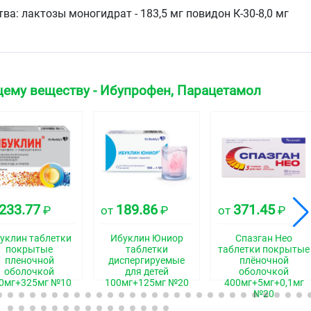
а: лактозы моногидрат - 183,5 мг повидон К-30-8,0 мг
 кроскармеллоза (кроскармеллоза натрия) - 19,0 мг
дный - 5,0 мг.
ллоза - 18,27 мг титана диоксид - 7,29 мг макрогол - 4,44
ему веществу - Ибупрофен, Парацетамол
ночной оболочкой белого цвета, овальные,
ечном разрезе - ядро белого или почти белого цвета.
ческая группа
тво комбинированное (НПВП+анальгезирующее
во).
233.77
189.86
371.45
₽
от
₽
от
₽
уклин таблетки
Ибуклин Юниор
Спазган Нео
покрытые
таблетки
таблетки покрытые
пленочной
диспергируемые
плёночной
е свойства
оболочкой
для детей
оболочкой
0мг+325мг №10
100мг+125мг №20
400мг+5мг+0,1мг
№20