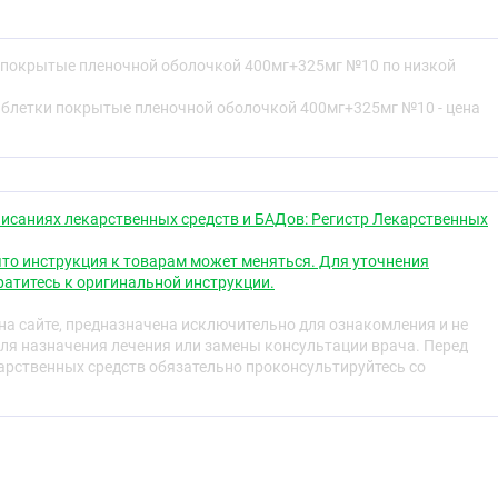
ат, действие которого обусловлено входящими в его
ый противовоспалительный препарат (НПВП), оказывает
 покрытые пленочной оболочкой 400мг+325мг №10 по низкой
вовоспалительное, жаропонижающее действие. Угнетая
1 и 2, нарушает метаболизм арахидоновой кислоты,
аблетки покрытые пленочной оболочкой 400мг+325мг №10 - цена
ростагландинов (медиаторов боли, воспаления и
и) как в очаге воспаления, так и в здоровых тканях,
ю и пролиферативную фазы воспаления. Парацетамол -
ет ЦОГ, преимущественно в центральной нервной системе,
солевой обмен и слизистую оболочку желудочно-
исаниях лекарственных средств и БАДов: Регистр Лекарственных
). Оказывает анальгезирующее и жаропонижающее
х тканях пероксидазы нейтрализуют влияние
то инструкция к товарам может меняться. Для уточнения
и 2, что объясняет низкий противовоспалительный
атитесь к оригинальной инструкции.
а сайте, предназначена исключительно для ознакомления и не
ции выше, чем отдельных компонентов. Ослабляет
ля назначения лечения или замены консультации врача. Перед
и движении, уменьшает утреннюю скованность и
рственных средств обязательно проконсультируйтесь со
способствует увеличению объема движений.
ение: