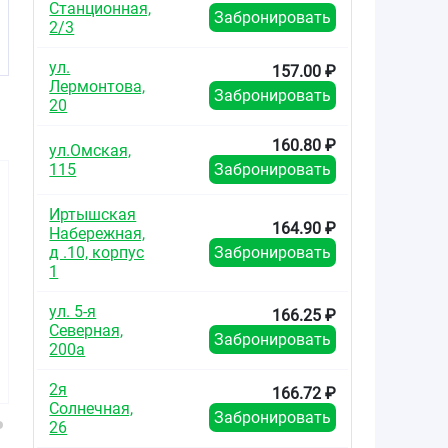
Станционная,
Забронировать
2/3
ул.
157.00 ₽
Лермонтова,
Забронировать
20
160.80 ₽
ул.Омская,
115
Забронировать
Иртышская
164.90 ₽
Набережная,
д .10, корпус
Забронировать
1
177.51
329.51
100.0
от
₽
от
₽
от
ул. 5-я
166.25 ₽
Северная,
Забронировать
Новиган таблетки
Новиган таблетки
Нурофаст 
200а
покрытые
покрытые
покры
плёночной
плёночной
плёно
2я
оболочкой №10
оболочкой №20
оболочко
166.72 ₽
Солнечная,
№2
Забронировать
26