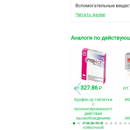
Вспомогательные веществ
магния стеарат - 9,5 мг
Читать далее
кремния диоксид кол-лои
Состав оболочки: гипроме
мг.
Аналоги по действующ
Описание
Таблетки, покрытые пле
двояковыпуклые на попер
Фармакотерапевти
Анальгезирующее средс
ненаркотическое средст
327.86
от
₽
от
Код АТХ
Бруфен ср таблетки
Иб
M01AE51
с
пролонгированного
Фармакологически
действия
высвобождением
40
Фармакодинамика
покрытые
плёночной