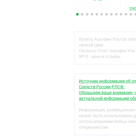
N02BA51
25
Фармакологические 
Фармакодинамика
Комбинированный препа
Купить Аскофен Ультра та
кислоту и кофеин.
низкой цене
Ацетилсалициловая кис
Сколько стоит Аскофен Уль
противовоспалительным 
№10 - цена и отзывы
воспалительным процесс
тромбообразование, улу
Кофеин
повышает рефле
Источник информации об оп
дыхательный и сосудодв
Средств России-РЛС®.
скелетных мышц, головно
Обращаем ваше внимание, ч
тромбоцитов уменьшает 
актуальной информации обр
физическую работоспосо
практически не оказыва
Информация, размещенная н
систему, однако повышае
может быть использована д
ускорению кровотока.
использованием любых лека
специалистом.
Парацетамол
обладает 
противовоспалительным 