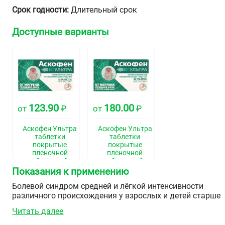
Срок годности:
Длительный срок
Доступные варианты
123.90
180.00
от
₽
от
₽
Аскофен Ультра
Аскофен Ультра
таблетки
таблетки
покрытые
покрытые
пленочной
пленочной
оболочкой
оболочкой
250мг+65мг+250мг
250мг+65мг+250мг
Показания к применению
№10
№20
Болевой синдром средней и лёгкой интенсивности
различного происхождения у взрослых и детей старше
15 лет:
Читать далее
головная боль