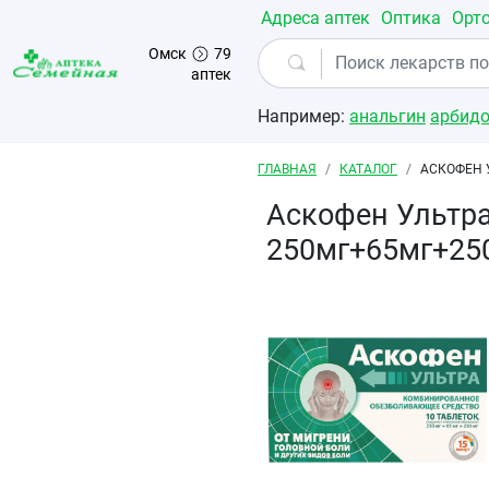
Перейти к основному содержанию
Адреса аптек
Оптика
Орт
Омск
79
аптек
Например:
анальгин
арбид
Строка навигации
ГЛАВНАЯ
КАТАЛОГ
АСКОФЕН 
Аскофен Ультр
250мг+65мг+25