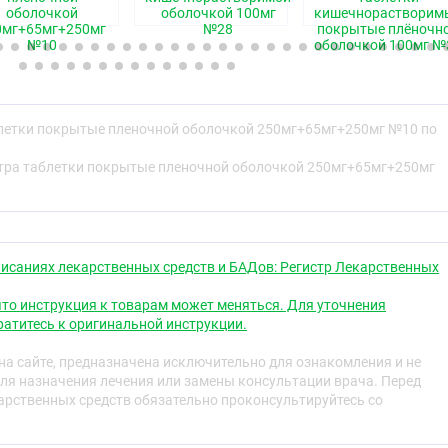
оболочкой
оболочкой 100мг
кишечнорастворим
0мг+65мг+250мг
№28
покрытые плёночн
№10
оболочкой 100мг №
свойства
рат, содержащий парацетамол, ацетилсалициловую
блетки покрытые пленочной оболочкой 250мг+65мг+250мг №10 по
лота
тра таблетки покрытые пленочной оболочкой 250мг+65мг+250мг
обладает жаропонижающим и
действием, ослабляет боль, особенно вызванную
ом, а также угнетает агрегацию тромбоцитов и
чшает микроциркуляцию в очаге воспаления.
кторную возбудимость спинного мозга, возбуждает
исаниях лекарственных средств и БАДов: Регистр Лекарственных
игательный центры, расширяет кровеносные сосуды
го мозга, сердца, почек, снижает агрегацию
то инструкция к товарам может меняться. Для уточнения
сонливость, чувство усталости, повышает умственную и
атитесь к оригинальной инструкции.
бность. В данной комбинации кофеин в малой дозе
ет стимулирующего действия на центральную нервную
а сайте, предназначена исключительно для ознакомления и не
т тонус сосудов головного мозга и способствует
ля назначения лечения или замены консультации врача. Перед
рственных средств обязательно проконсультируйтесь со
анальгезирующим, жаропонижающим и крайне слабым
действием, что связано с его влиянием на центр