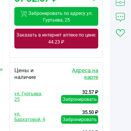
Забронировать по адресу ул.
Гуртьева, 25
Заказать в интернет аптеке по цене:
44.23 ₽
32.57
133.86
от
₽
от
₽
Цитрамон П
Цитрамон П
таблетки
таблетки
Цены и
Адреса на
мг
240мг+30мг+180мг
240мг+30мг+180мг
№20
№50
наличие
карте
32.57 ₽
ул. Гуртьева,
25
Забронировать
35.50 ₽
я
ул.
Бархатовой, 4
Забронировать