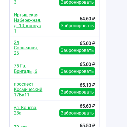
3
Забронировать
Иртышская
64.60 ₽
Набережная,
д .10, корпус
Забронировать
1
2я
65.00 ₽
Солнечная,
Забронировать
26
65.00 ₽
75 Гв.
Бригады, 6
Забронировать
проспект
65.10 ₽
Космический
Забронировать
17Бк11
65.60 ₽
ул. Конева,
28а
Забронировать
65.50 ₽