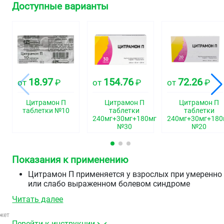
Доступные варианты
18.97
154.76
72.26
от
₽
от
₽
от
₽
Цитрамон П
Цитрамон П
Цитрамон П
таблетки №10
таблетки
таблетки
240мг+30мг+180мг
240мг+30мг+180
№30
№20
Показания к применению
Цитрамон П применяется у взрослых при умеренно
или слабо выраженном болевом синдроме
(различного генеза): головная боль, мигрень, зубна
Читать далее
боль, невралгия, миалгия, грудной корешковый
синдром, люмбаго, артралгия, боли при
жет
менструациях.
Перейти к инструкции