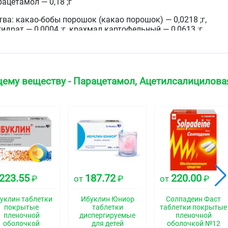
рацетамол — 0,18 ;г
а: какао-бобы порошок (какао порошок) — 0,0218 ;г,
драт — 0,0004 ;г, крахмал картофельный — 0,0613 ;г,
драт (кальция стеарат 1-водный) — 0,0055 ;г, повидон
0,0027 ;г, тальк — 0,0083 ;г.
ему веществу - Парацетамол, Ацетилсалицилова
вого цвета с вкраплениями, с запахом какао,
ормы с риской и фаской.
ская группа
тво комбинированное (НПВП + анальгезирующее
во + психостимулирующее средство)
223.55
187.72
220.00
₽
от
₽
от
₽
свойства
уклин таблетки
Ибуклин Юниор
Солпадеин Фаст
рат.
покрытые
таблетки
таблетки покрытые
пленочной
диспергируемые
пленочной
лота обладает жаропонижающим и
оболочкой
для детей
оболочкой №12