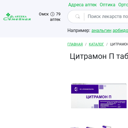
Перейти к основному содержанию
Адреса аптек
Оптика
Орт
Омск
79
аптек
Например:
анальгин
арбид
Строка навигации
ГЛАВНАЯ
КАТАЛОГ
ЦИТРАМОН
Цитрамон П та