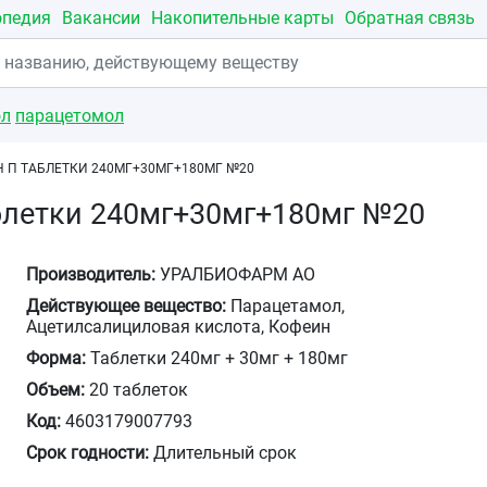
опедия
Вакансии
Накопительные карты
Обратная связь
ол
парацетомол
 П ТАБЛЕТКИ 240МГ+30МГ+180МГ №20
блетки 240мг+30мг+180мг №20
Производитель:
УРАЛБИОФАРМ АО
Действующее вещество:
Парацетамол,
Ацетилсалициловая кислота, Кофеин
Форма:
Таблетки 240мг + 30мг + 180мг
Объем:
20 таблеток
Код:
4603179007793
Срок годности:
Длительный срок