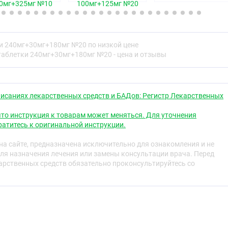
действием, ослабляет боль, особенно вызванную
0мг+325мг №10
100мг+125мг №20
ом, а также выражено угнетает агрегацию тромбоцитов
лучшает микроциркуляцию в очаге воспаления.
кторную возбудимость спинного мозга, возбуждает
и 240мг+30мг+180мг №20 по низкой цене
игательный центры, расширяет кровеносные сосуды
таблетки 240мг+30мг+180мг №20 - цена и отзывы
го мозга, сердца, почек, снижает агрегацию
 сонливость чувство усталости, повышает умственную и
бность. В данной комбинации кофеин в малой дозе
ет стимулирующего действия на центральную нервную
исаниях лекарственных средств и БАДов: Регистр Лекарственных
ствует нормализации тонуса сосудов головного мозга, и
то инструкция к товарам может меняться. Для уточнения
анальгезирующим, жаропонижающим и крайне слабым
атитесь к оригинальной инструкции.
действием, что связано с его влиянием на центр
аламусе и слабовыраженной способностью ингибировать
а сайте, предназначена исключительно для ознакомления и не
(Pg) в периферических тканях.
ля назначения лечения или замены консультации врача. Перед
рственных средств обязательно проконсультируйтесь со
 у взрослых при умеренно или слабо выраженном
чного генеза): головная боль, мигрень, зубная боль,
дной корешковый синдром, люмбаго, артралгия, боли при