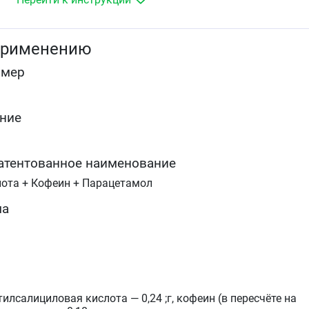
У взрослых и детей старше 15 лет для снижения
повышенной температуры тела при «простудных» и
других инфекционно-воспалительных заболеваниях
применению
омер
ние
атентованное наименование
ота + Кофеин + Парацетамол
ма
илсалициловая кислота — 0,24 ;г, кофеин (в пересчёте на