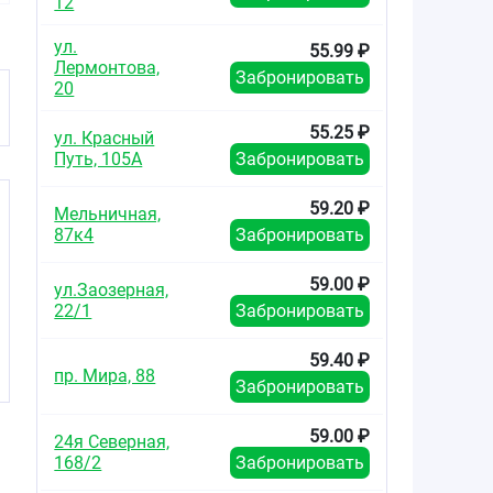
12
250мг+65мг+250мг
200мг
№20
ул.
55.99 ₽
Лермонтова,
Забронировать
20
55.25 ₽
ул. Красный
Путь, 105А
Забронировать
59.20 ₽
Мельничная,
87к4
Забронировать
59.00 ₽
ул.Заозерная,
22/1
Забронировать
59.40 ₽
пр. Мира, 88
Забронировать
59.00 ₽
24я Северная,
168/2
Забронировать