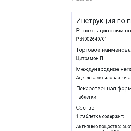
отличаться
Инструкция по 
Регистрационный н
Р ;N002640/01
Торговое наименова
Цитрамон П
Международное неп
Ацетилсалициловая кисл
Лекарственная фор
таблетки
Состав
1 ;таблетка содержит:
Активные вещества: ацет