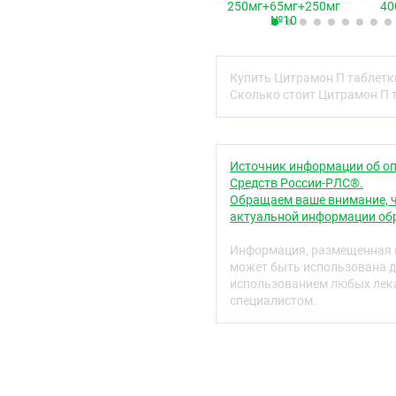
противовоспалительным 
250мг+65мг+250мг
40
воспалительным процесс
№10
и тромбообразование, у
Кофеин повышает рефле
Купить Цитрамон П таблетк
дыхательный и сосудодв
Сколько стоит Цитрамон П 
скелетных мышц, головно
тромбоцитов; уменьшает
физическую работоспосо
практически не оказыва
Источник информации об оп
систему, однако, способ
Средств России-РЛС®.
ускорению кровотока.
Обращаем ваше внимание, ч
Парацетамол обладает 
актуальной информации обр
противовоспалительный 
терморегуляции в гипот
Информация, размещенная н
синтез простагландинов 
может быть использована д
использованием любых лека
Показания
специалистом.
Цитрамон П применяется
болевом синдроме (разли
невралгия, миалгия, гру
менструациях.