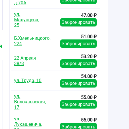
д.70А
ул.
47.00 ₽
Малунцева,
Забронировать
25
51.00 ₽
Б.Хмельницкого,
224
Забронировать
я
53.20 ₽
22 Апреля
38/8
Забронировать
54.00 ₽
ул. Труда, 10
Забронировать
ул.
55.00 ₽
225.00
180.00
172.2
от
₽
от
₽
от
Волочаевская,
Забронировать
17
АнвиМакс таблетки
Аскофен Ультра
Некст та
шипучие со вкусом
таблетки покрытые
покры
ул.
55.00 ₽
и ароматом
пленочной
плёно
Лукашевича,
малины №10
оболочкой
оболочкой
Забронировать