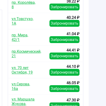
38.22 ₽
пр. Королёва,
8
Забронировать
.
40.24 ₽
ул.Товстухо,
1А
Забронировать
41.04 ₽
пр. Мира,
42/1
Забронировать
44.41 ₽
пр.Космический,
21
Забронировать
44.10 ₽
ул. 70 лет
Октября, 19
Забронировать
46.05 ₽
ул.Серова,
16а
Забронировать
ул. Маршала
47.30 ₽
Жукова,
Забронировать