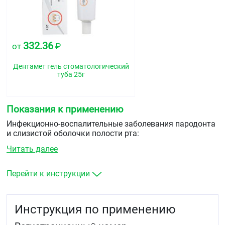
332.36
от
₽
Дентамет гель стоматологический
туба 25г
Показания к применению
Инфекционно-воспалительные заболевания пародонта
и слизистой оболочки полости рта:
Читать далее
острый (нарушение нормальной функции дёсен,
кровоточивость, изъязвление) и хронический
(разрастание тканей десны) гингивит
Перейти к инструкции
острый язвенно-некротический гингивит Винцента
(быстрое омертвение мягких тканей ротовой
полости)
Инструкция по применению
острый (в результате травмы при ортопедическом
лечении) и хронический (нависающие края пломб,