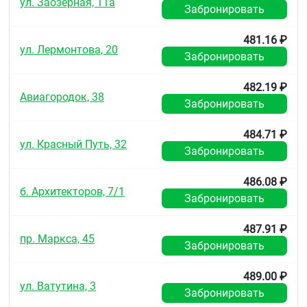
ул. Заозерная, 11а
Забронировать
Каждую тубу вместе с инструкцией по применению
помещают в пачку из картона.
481.16 ₽
ул. Лермонтова, 20
Условия хранения
Забронировать
Хранить в защищённом от света месте, при
482.19 ₽
температуре не выше 25 °C.
Авиагородок, 38
Забронировать
Хранить в недоступном для детей месте.
484.71 ₽
Срок годности
ул. Красный Путь, 32
Забронировать
2 года.
486.08 ₽
Не использовать после истечения срока годности,
б. Архитекторов, 7/1
указанного на упаковке.
Забронировать
Условия отпуска из аптек
487.91 ₽
пр. Маркса, 45
Без рецепта.
Забронировать
489.00 ₽
ул. Ватутина, 3
Забронировать