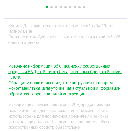
метронидазол и хлоргексидин.
Метронидазол — производное нитроимидазола,
обладающего антипротозойным и
антибактериальным действием против
Купить Дентамет гель стоматологический туба 25г по
анаэробных простейших и анаэробных бактерий,
низкой цене
вызывающих периодонтит: Porphyromonas
Сколько стоит Дентамет гель стоматологический туба 25г
gingivalis, Prevotella intermedia, Prevotella denticola,
- цена и отзывы
Fusobacterium fusiformis, Wolinella recta, Treponema
spp., Eikenella corrodens, Borrelia vincenti, Bacteroides
melaninogenicus, Selenomonas spp. Неактивен в
отношении аэробных бактерий. Механизм
Источник информации об описаниях лекарственных
действия заключается в биохимическом
средств и БАДов: Регистр Лекарственных Средств России-
восстановлении 5-нитрогруппы метронидазола
РЛС®.
внутриклеточными транспортными протеинами
Обращаем ваше внимание, что инструкция к товарам
анаэробных микроорганизмов и простейших.
может меняться. Для уточнения актуальной информации
Восстановленная 5-нитрогруппа метронидазола
обратитесь к оригинальной инструкции.
взаимодействует с ДНК клетки микроорганизмов,
ингибируя синтез их нуклеиновых кислот, что
Информация, размещенная на сайте, предназначена
ведёт к гибели бактерий.
исключительно для ознакомления и не может быть
использована для назначения лечения или замены
Хлоргексидин — дезинфицирующее средство,
консультации врача. Перед использованием любых
активно в отношении широкого спектра
лекарственных средств обязательно
вегетативных форм грамотрицательных и