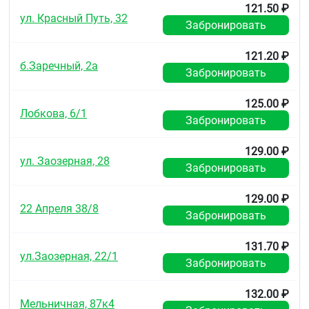
и воспаления на момент использования, на
121.50 ₽
ул. Красный Путь, 32
прогрессирование заболевания не влияет.
Забронировать
Болевой синдром слабой или умеренной
выраженности: невралгия, миалгия,
121.20 ₽
люмбоишиалгия, посттравматический болевой
б.Заречный, 2а
синдром, сопровождающийся воспалением,
Забронировать
послеоперационная боль, головная боль,
мигрень, альгодисменорея, аднексит, зубная
125.00 ₽
боль.
Лобкова, 6/1
Забронировать
Противопоказания
129.00 ₽
Период после проведения аортокоронарного
ул. Заозерная, 28
Забронировать
шунтирования.
III триместр беременности, период грудного
вскармливания.
129.00 ₽
22 Апреля 38/8
Некомпенсированная сердечная
Забронировать
недостаточность.
Гиперчувствительность к активному веществу
131.70 ₽
или вспомогательным компонентам.
ул.Заозерная, 22/1
Анамнестические данные о приступе
Забронировать
бронхообструкции, ринита, крапивницы после
приёма ацетилсалициловой кислоты или иного
132.00 ₽
НПВП (полный или неполный синдром
Мельничная, 87к4