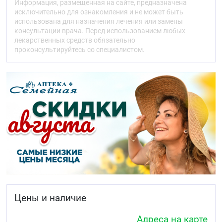
Информация, размещенная на сайте, предназначена
вещества в синовиальной жидкости через 4–6 ч
исключительно для ознакомления и не может быть
после введения препарата выше, чем в плазме, и
использована для назначения лечения или замены
остаётся выше ещё в течение 12 ч). Взаимосвязь
консультации врача. Перед использованием любых
концентрации препарата в синовиальной
лекарственных средств обязательно
жидкости с клинической эффективностью
проконсультируйтесь со специалистом.
препарата не выяснена.
Метаболизм происходит в результате
многократного или однократного
гидроксилирования и конъюгирования с
глюкуроновой кислотой. В метаболизме препарата
принимает участие ферментная система Р450
CYP2C9. Фармакологическая активность
метаболитов ниже, чем диклофенака.
Системный клиренс составляет 350 мл/мин, объём
распределения — 550 мл/кг. Период
полувыведения из плазмы — 2 ч. 65 % введённой
дозы выводится в виде метаболитов почками
менее 1 % выводится в неизменненном виде,
остальная часть дозы выводится в виде
Цены и наличие
метаболитов с желчью.
Адреса на карте
У больных с выраженной почечной