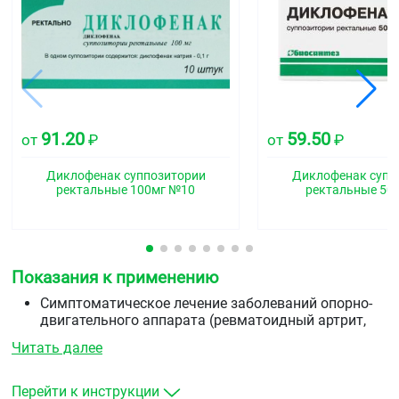
91.20
59.50
от
₽
от
₽
Диклофенак суппозитории
Диклофенак супп
ректальные 100мг №10
ректальные 50
Показания к применению
Симптоматическое лечение заболеваний опорно-
двигательного аппарата (ревматоидный артрит,
псориатический артрит, анкилозирующий
Читать далее
спондилоартрит подагрический артрит,
ревматическое поражение мягких тканей,
остеоартроз периферических суставов и
Перейти к инструкции