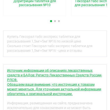
Доритрицин таблетки для
Гексорал табс экспр
Фармакодинамика
рассасывания №10
для рассасывания 1,
Двойное действие препарата обусловлено
наличием двух действующих веществ.
Антибактериальная активность препарата
обусловлена наличием хлоргексидина. Действие
местного анестетика — бензокаина — обеспечивает
уменьшение болевых симптомов.
Купить Гексорал табс экспресс таблетки для
Хлоргексидин
рассасывания 1,5мг+5мг №16 по низкой цене
Сколько стоит Гексорал табс экспресс таблетки для
Хлоргексидин обладает широким
рассасывания 1,5мг+5мг №16 - цена и отзывы
антибактериальным спектром действия в
отношении грамположительных и
грамотрицательных бактерий действует путём
разрушения цитоплазматической мембраны
Источник информации об описаниях лекарственных
бактериальной клетки. Низкоэффективен в
средств и БАДов: Регистр Лекарственных Средств России-
отношении дрожжевых грибов, дерматофи зов,
РЛС®.
микобактерий, некоторых видов Pseudomonas и
Обращаем ваше внимание, что инструкция к товарам
Proteus.
может меняться. Для уточнения актуальной информации
обратитесь к оригинальной инструкции.
Хлоргексидин наиболее эффективен в
нейтральной или слабощелочной среде. В кислой
Информация, размещенная на сайте, предназначена
среде его активность уменьшается.
исключительно для ознакомления и не может быть