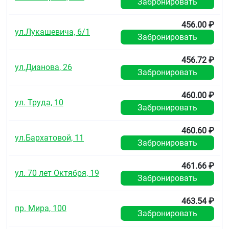
Забронировать
фарингит, ангина и другие воспалительные
456.00 ₽
заболевания глотки
ул.Лукашевича, 6/1
стоматит
Забронировать
гингивит.
456.72 ₽
Противопоказания
ул.Дианова, 26
Забронировать
Повышенная чувствительность к любому из
компонентов препарата
460.00 ₽
раневые и язвенные поражения ротовой
ул. Труда, 10
Забронировать
полости или горла
низкая концентрация холинэстеразы в плазме
крови
460.60 ₽
ул.Бархатовой, 11
фенилкетонурия
Забронировать
детский возраст до 4 лет.
461.66 ₽
С осторожностью
ул. 70 лет Октября, 19
Забронировать
При эрозивных, десквамативных изменениях
слизистой ротовой полости препарат «Гексорал
463.54 ₽
табс» может применяться с осторожностью и
пр. Мира, 100
только под наблюдением врача.
Забронировать