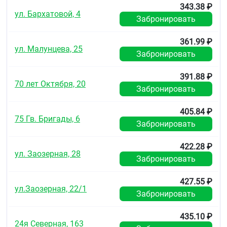
343.38 ₽
Фармакокинетика
ул. Бархатовой, 4
Забронировать
Хлоргексидин
361.99 ₽
Нет клинических данных о всасывании
ул. Малунцева, 25
хлоргексидина через слизнет Хлоргексидин может
Забронировать
сохраняться в слюне до 8 часов.
391.88 ₽
Бензокаин
70 лет Октября, 20
Забронировать
Бензокаин малорастворим в воде, что
обуславливает его медленную абсорбцию. Как и
405.84 ₽
все эфирные производные пара-аминобензойной
75 Гв. Бригады, 6
Забронировать
кислоты, расщепляется эстеразой в плазме крови
и печени. В результате образуются пара-
аминобензойная кислота и этиловый спирт,
422.28 ₽
ул. Заозерная, 28
метаболизирующийся до ацетилкофермента А.
Забронировать
Пара-аминобензойная кислота подвергается
конъюгации с глицином или выводится почками в
427.55 ₽
неизменном виде.
ул.Заозерная, 22/1
Забронировать
Показания
435.10 ₽
Инфекционно-воспалительные заболевания горла
24я Северная, 163
или ротовой полости: