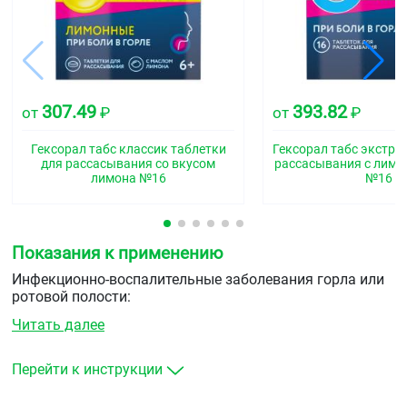
307.49
393.82
от
₽
от
₽
Гексорал табс классик таблетки
Гексорал табс экстра
для рассасывания со вкусом
рассасывания с лим
лимона №16
№16
Показания к применению
Инфекционно-воспалительные заболевания горла или
ротовой полости:
Читать далее
фарингит, ангина и другие воспалительные
заболевания глотки
стоматит
Перейти к инструкции
гингивит.