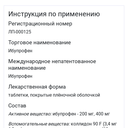
ревматоидном артрите, остеоартрозе.
Инструкция по применению
Нестероидные противовоспалительные препараты
предназначены для симптоматической терапии,
Регистрационный номер
уменьшая боль и воспаление на момент
использования, на прогрессирование заболевания не
ЛП-000125
влияют.
Торговое наименование
Ибупрофен
Международное непатентованное
наименование
Ибупрофен
Лекарственная форма
таблетки, покрытые плёночной оболочкой
Состав
Активное вещество:
ибупрофен - 200 мг, 400 мг
Вспомогательные вещества:
коллидон 90 F (3,4 мг