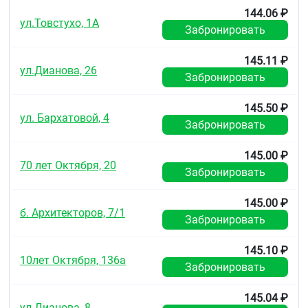
осложняются перфорацией и кровотечениями
144.06 ₽
раздражение или сухость слизистой оболочки
ул.Товстухо, 1А
ротовой полости, боль во рту, изъязвление
Забронировать
слизистой оболочки дёсен, афтозный стоматит,
панкреатит.
145.11 ₽
ул.Дианова, 26
Гепатобилиарная система
: гепатит.
Забронировать
Дыхательная система:
одышка, бронхоспазм.
145.50 ₽
ул. Бархатовой, 4
Забронировать
Органы чувств:
нарушения слуха: снижение слуха, звон или шум в
145.00 ₽
ушах
70 лет Октября, 20
Забронировать
нарушение зрения: токсическое поражение
зрительного нерва, нечеткость зрительного
145.00 ₽
восприятия, скотома, сухость и раздражение глаз,
б. Архитекторов, 7/1
Забронировать
отёк конъюнктивы и век (аллергического генеза).
Центральная и периферическая нервная система
:
145.10 ₽
10лет Октября, 136а
головная боль, головокружение, бессонница,
Забронировать
тревожность, нервозность и раздражительность,
психомоторное возбуждение, сонливость,
145.04 ₽
депрессия, спутанность сознания, галлюцинации,
ул.Дианова, 8