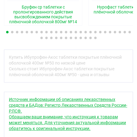
или почти белого цвета.
Бруфен ср таблетки с
Нурофаст таблетк
пролонгированного действия
плёночной оболочко
Фармакотерапевтическая группа
высвобождением покрытые
плёночной оболочкой 800мг №14
Нестероидный противовоспалительный препарат
(НПВП)
Код АТХ
M01AE01
Купить Ибупрофен-Акос таблетки покрытые плёночной
Фармакологические свойства
оболочкой 400мг №50 по низкой цене
Сколько стоит Ибупрофен-Акос таблетки покрытые
Фармакодинамика
плёночной оболочкой 400мг №50 - цена и отзывы
Оказывает противовоспалительное,
жаропонижающее и анальгезирующее действие.
Подавляет противовоспалительные факторы,
снижает агрегацию тромбоцитов. Угнетает
Источник информации об описаниях лекарственных
циклооксигеназы 1 и 2 типов, нарушает
средств и БАДов: Регистр Лекарственных Средств России-
метаболизм арахидоновой кислоты, уменьшает
РЛС®.
количество простагландинов как в здоровых
Обращаем ваше внимание, что инструкция к товарам
тканях, так и в очаге воспаления, подавляет
может меняться. Для уточнения актуальной информации
экссудативную и пролиферативную фазы
обратитесь к оригинальной инструкции.
воспаления. Снижает болевую чувствительность в