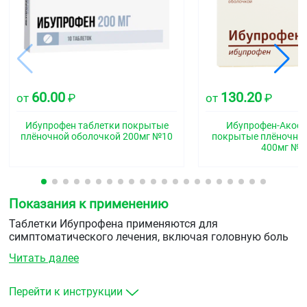
60.00
130.20
от
₽
от
₽
Ибупрофен таблетки покрытые
Ибупрофен-Акос 
плёночной оболочкой 200мг №10
покрытые плёночно
400мг №5
Показания к применению
Таблетки Ибупрофена применяются для
симптоматического лечения, включая головную боль
напряжения и мигрень, суставной, мышечной боли,
Читать далее
боли в спине, пояснице, радикулите, боли при
повреждении связок, зубной боли, при болезненных
менструациях, лихорадочных состояниях, при
Перейти к инструкции
«простудных» заболеваниях, гриппе, при