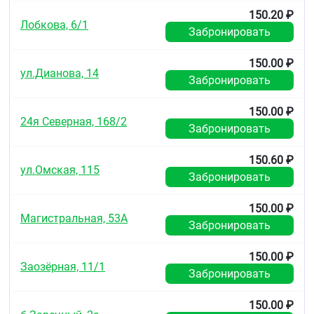
фенилбутазон, трициклические антидепрессанты)
150.20 ₽
увеличивают продукцию гидроксилированных
Лобкова, 6/1
Забронировать
активных метаболитов, повышая риск развития
тяжёлых интоксикаций. Ингибиторы
микросомального окисления — снижают риск
150.00 ₽
ул.Дианова, 14
развития гепатотоксического действия.
Забронировать
Снижает гипотензивную активность
вазодилататоров и натрийуретический эффект
150.00 ₽
24я Северная, 168/2
фуросемида и гидрохлоротиазида.
Забронировать
Снижает эффективность урикозурических
150.60 ₽
препаратов. Усиливает действие непрямых
ул.Омская, 115
антикоагулянтов, антиагрегантов,
Забронировать
фибринолитиков (что повышает риск развития
кровотечений): Усиливает побочные эффекты
150.00 ₽
минералокортикостероидов,
Магистральная, 53А
Забронировать
глюкокортикостероидов (повышается опасность
желудочно-кишечного кровотечения), эстрогенов,
этанола усиливает гипогликемический эффект
150.00 ₽
Заозёрная, 11/1
производных сульфонилмочевины.
Забронировать
Антациды и колестирамин снижают абсорбцию
150.00 ₽
ибупрофена.