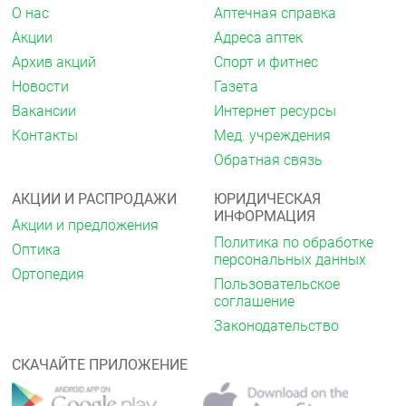
одновременном применении ибупрофен снижает
О нас
Аптечная справка
противовоспалительное и антиагрегантное
Акции
Адреса аптек
действие ацетилсалициловой кислоты (возможно
повышение частоты развития острой коронарной
Архив акций
Спорт и фитнес
недостаточности у пациентов, получающих в
Новости
Газета
качестве антиагрегантного средства малые дозы
ацетилсалициловой кислоты, после начала приема
Вакансии
Интернет ресурсы
ибупрофена).
Контакты
Мед. учреждения
Другие НПВС, в частности, селективные
Обратная связь
ингибиторы ЦОГ-2:
следует избегать
одновременного применения двух и более
АКЦИИ И РАСПРОДАЖИ
ЮРИДИЧЕСКАЯ
препаратов из группы НПВС из-за возможного
ИНФОРМАЦИЯ
Акции и предложения
увеличения риска возникновения побочных
Политика по обработке
эффектов.
Оптика
персональных данных
Ортопедия
С осторожностью применять одновременно со
Пользовательское
следующими ЛС
соглашение
Законодательство
Антикоагулянты и тромболитические препараты:
НПВС могут усиливать эффект антикоагулянтов, в
частности, варфарина и тромболитических
СКАЧАЙТЕ ПРИЛОЖЕНИЕ
препаратов.