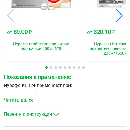
89.00
320.10
от
₽
от
₽
Нурофен таблетки покрытые
Нурофен Интенсив
оболочкой 200мг №8
покрытые пленочно
200мг+500мг
Показания к применению
Нурофен® 12+ применяют при:
головная боль
Читать далее
мигрень
зубная боль
болезненные менструации
Перейти к инструкции
невралгия
боль в спине
мышечная боль