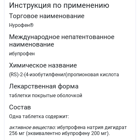
Инструкция по применению
ревматическая боль
боли в суставах
Торговое наименование
лихорадочные состояния при гриппе и простудных
заболеваниях.
Нурофен®
Международное непатентованное
наименование
ибупрофен
Химическое название
(RS)-2-(4-изобутилфенил)пропионовая кислота
Лекарственная форма
таблетки покрытые оболочкой
Состав
Одна таблетка содержит:
активное вещество:
ибупрофена натрия дигидрат
256 мг (эквивалентно ибупрофену 200 мг).