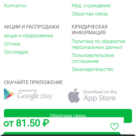
мочеиспускание, никтурия, нарушение сексуальной
Контакты
Мед. учреждения
функции (в том числе снижение потенции). очень
Обратная связь
редко — дизурия, полиурия.
АКЦИИ И РАСПРОДАЖИ
ЮРИДИЧЕСКАЯ
Со стороны кожных покровов: очень редко —
ИНФОРМАЦИЯ
ксеродермия, дерматит, пурпура, нарушение
Акции и предложения
пигментации кожи.
Политика по обработке
Оптика
персональных данных
Аллергические реакции: кожный зуд, сыпь (в том
Ортопедия
Пользовательское
числе эритематозная, макулопапулезная сыпь,
соглашение
крапивница), ангионевротический отек,
мультиформная эритема.
Законодательство
Со стороны опорно-двигательного аппарата: редко
СКАЧАЙТЕ ПРИЛОЖЕНИЕ
— артралгия, судороги мышц, артроз, боль в спине,
миалгия (при длительном применении). очень
редко — миастения.
Прочие: редко — гинекомастия, гинерурикемия,
увеличение/снижение массы тела, гипергликемия,
Обратная связь
нарушение зрения, диплопия, конъюнктивит, боль
от 81.50 ₽
в глазах, звон в ушах, диспноэ, носовое
кровотечение, повышенное потоотделение. очень
редко — холодный липкий пот, паросмия,