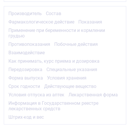
артериальная гипотензия, аортальный стеноз,
митральный стеноз, гипертрофическая
обструктивная кардиомиопатия, острый инфаркт
Производитель
Состав
миокарда (и в течение 1 месяца после), пожилой
Фармакологическое действие
Показания
возраст.
Применение при беременности и кормлении
Побочные действия
грудью
Со стороны сердечно-сосудистой системы:
Противопоказания
Побочные действия
сердцебиение, выраженное снижение АД,
Взаимодействие
периферические отеки (отечность лодыжек и стоп),
редко — нарушение ритма сердца (брадикардия,
Как принимать, курс приема и дозировка
желудочковая тахикардия, трепетание
Передозировка
Специальные указания
предсердий), инфаркт миокарда, боль в грудной
клетке, ортостатическая гипотензия, васкулит,
Форма выпуска
Условия хранения
очень редко — развитие или усугубление
Срок годности
Действующее вещество
сердечной недостаточности, экстрасистолия,
мигрень.
Условия отпуска из аптек
Лекарственная форма
Информация в Государственном реестре
Со стороны центральной нервной системы:
лекарственных средств
головная боль, головокружение, повышенная
утомляемость, ощущение жара и «приливов» крови
Штрих-код и вес
к коже лица, сонливость, изменение настроения,
судороги, редко — потеря сознания, гипестезии,