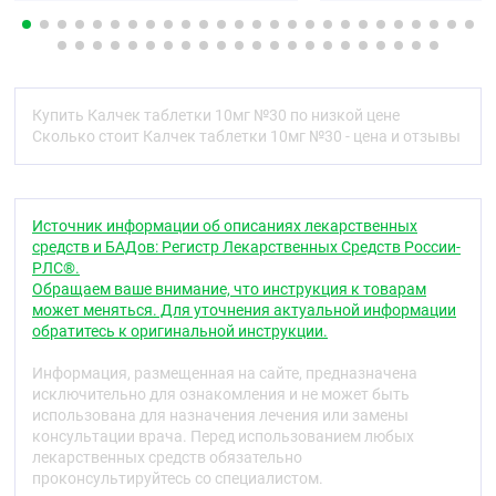
артерии и артериолы как в нормальных, так и в
ишемизированных зонах миокарда, что
увеличивает поступление кислорода в миокард у
больных вазоспастической стенокардией
(стенокардия Принцметала) и предотвращает
Купить Калчек таблетки 10мг №30 по низкой цене
развитие коронароспазма, вызываемого
Сколько стоит Калчек таблетки 10мг №30 - цена и отзывы
курением.
У больных артериальной гипертензией разовая
суточная доза Калчека обеспечивает снижение
артериального давления (АД) на протяжении 24
Источник информации об описаниях лекарственных
часов (как в положении «лежа», так и «стоя»).
средств и БАДов: Регистр Лекарственных Средств России-
Благодаря медленному началу действия
РЛС®.
амлодипин не вызывает резкого снижения АД.
Обращаем ваше внимание, что инструкция к товарам
У больных стенокардией разовая суточная доза
может меняться. Для уточнения актуальной информации
препарата увеличивает время выполнения
обратитесь к оригинальной инструкции.
физической нагрузки, задерживает развитие
очередного приступа стенокардии и депрессии
Информация, размещенная на сайте, предназначена
сегмента ST (на 1 мм) на фоне физической
исключительно для ознакомления и не может быть
нагрузки, снижает частоту приступов стенокардии
использована для назначения лечения или замены
и потребление нитроглицерина.
консультации врача. Перед использованием любых
лекарственных средств обязательно
Применение у больных с ишемической болезнью
проконсультируйтесь со специалистом.
сердца (ИБС)