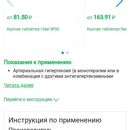
81.50
163.91
от
₽
от
₽
Калчек таблетки 10мг №30
Калчек таблетки 5мг
Показания к применению
Артериальная гипертензия (в монотерапии или в
комбинации с другими антигипертензивными
средствами)
Читать далее
стабильная стенокардия напряжения,
вазоспастическая стенокардия (стенокардия
Принцметала) (в ионотерапии или в комбинации с
Перейти к инструкции
другими антиангинальными средствами).
Инструкция по применению