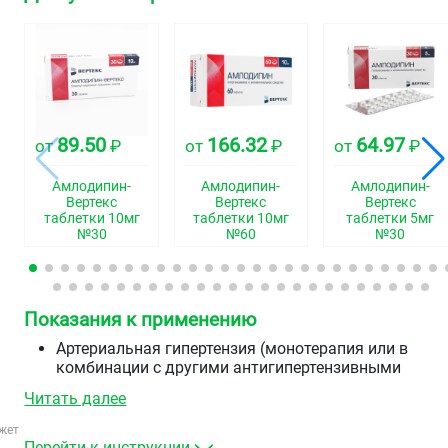
89.50
166.32
64.97
от
₽
от
₽
от
₽
Амлодипин-
Амлодипин-
Амлодипин-
Вертекс
Вертекс
Вертекс
таблетки 10мг
таблетки 10мг
таблетки 5мг
№30
№60
№30
Показания к применению
Артериальная гипертензия (монотерапия или в
комбинации с другими антигипертензивными
средствами).
Читать далее
Стабильная стенокардия напряжения и
вазоспастическая стенокардия (стенокардия
жет
Принцметала) (монотерапия или в комбинации с
Перейти к инструкции