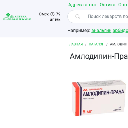
Перейти к основному содержанию
Адреса аптек
Оптика
Орт
Омск
79
аптек
Например:
анальгин
арбид
Строка навигации
ГЛАВНАЯ
КАТАЛОГ
АМЛОДИПИ
Амлодипин-Пра