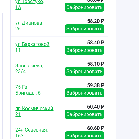
ул.Товстухо,
1А
Забронировать
58.20 ₽
ул.Дианова,
26
Забронировать
58.40 ₽
ул.Бархатовой,
11
Забронировать
58.10 ₽
Завертяева,
23/4
Забронировать
59.38 ₽
75 Гв.
Бригады, 6
Забронировать
60.40 ₽
пр.Космический,
21
Забронировать
60.60 ₽
24я Северная,
163
Забронировать