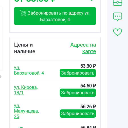
Забронировать по адресу ул.
Бархатовой, 4
122.43
53.30
72.59
от
₽
от
₽
от
₽
Цены и
Адреса на
наличие
карте
Амлодипин-
Амлодипин-
Амлодипин
Вертекс
Прана таблетки
таблетки 10мг
таблетки 5мг
5мг №30
№30
53.30 ₽
№60
ул.
Бархатовой, 4
Забронировать
54.50 ₽
ул. Кирова,
18/1
Забронировать
ул.
56.26 ₽
Малунцева,
Забронировать
25
56.84 ₽