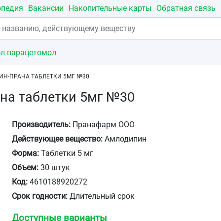
опедия
Вакансии
Накопительные карты
Обратная связь
ол
парацетомол
Н-ПРАНА ТАБЛЕТКИ 5МГ №30
на таблетки 5мг №30
Производитель:
Пранафарм ООО
Действующее вещество:
Амлодипин
Форма:
Таблетки 5 мг
Объем:
30 штук
Код:
4610188920272
Срок годности:
Длительный срок
Доступные варианты