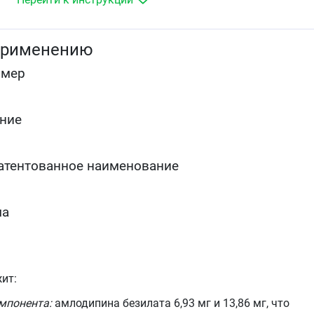
другими антиангинальными средствами).
применению
омер
ние
атентованное наименование
ма
ит:
омпонента:
амлодипина безилата 6,93 мг и 13,86 мг, что