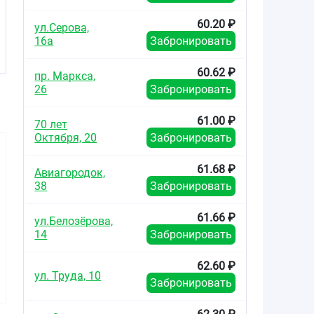
60.20 ₽
ул.Серова,
16а
Забронировать
60.62 ₽
пр. Маркса,
26
Забронировать
61.00 ₽
70 лет
Октября, 20
Забронировать
61.68 ₽
Авиагородок,
38
Забронировать
61.66 ₽
ул.Белозёрова,
53.30
72.59
124.6
от
₽
от
₽
от
14
Забронировать
Амлодипин-Прана
Амлодипин
Амлод
62.60 ₽
таблетки 5мг №30
таблетки 10мг №30
таблетки 
ул. Труда, 10
Забронировать