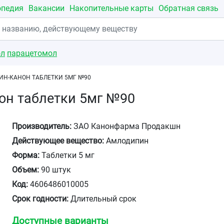
опедия
Вакансии
Накопительные карты
Обратная связь
ол
парацетомол
Н-КАНОН ТАБЛЕТКИ 5МГ №90
он таблетки 5мг №90
Производитель:
ЗАО Канонфарма Продакшн
Действующее вещество:
Амлодипин
Форма:
Таблетки 5 мг
Объем:
90 штук
Код:
4606486010005
Срок годности:
Длительный срок
Доступные варианты