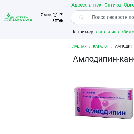
Перейти к основному содержанию
Адреса аптек
Оптика
Орт
Омск
79
аптек
Например:
анальгин
арбид
Строка навигации
ГЛАВНАЯ
КАТАЛОГ
АМЛОДИПИ
Амлодипин-кан