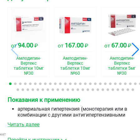
94.00
167.00
67.00
от
₽
от
₽
от
₽
Амлодипин-
Амлодипин-
Амлодипин-
Вертекс
Вертекс
Вертекс
таблетки 10мг
таблетки 10мг
таблетки 5мг
№30
№60
№30
Показания к применению
артериальная гипертензия (монотерапия или в
комбинации с другими антигипертензивными
средствами)
Читать далее
стабильная стенокардия и вазоспастическая
стенокардия (стенокардия Принцметала или
жет
вариантная стенокардия) как в монотерапия, так и
Перейти к инструкции