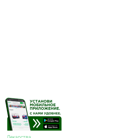
спазма коронарных артер
У пациентов со стабиль
толерантность к физиче
приступа стенокардии и
приступов стенокардии и
Амлодипин оказывает д
который обусловлен пр
сосудов. При артериаль
обеспечивает клиническ
протяжении 24 часов (в 
Ортостатическая гипоте
редко. Амлодипин не вы
фракции выброса левого
левого желудочка. Не о
миокарда, не вызывает 
сокращений (ЧСС), торм
клубочковой фильтрации
диабетической нефропа
Не оказывает какого-ли
концентрацию липидов п
пациентов с бронхиальн
Лекарства