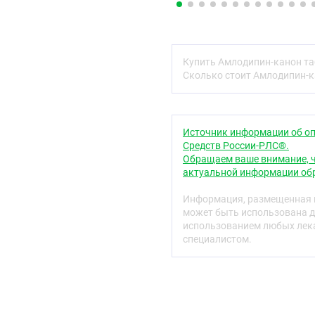
Код АТХ
С08СА01
Фармакологически
Купить Амлодипин-канон та
Сколько стоит Амлодипин-к
Фармакодинамика
Амлодипин - производно
каналов (БМКК) II покол
действие. Связываясь с
Источник информации об оп
кальциевые каналы, сни
Средств России-РЛС®.
(в большей степени в г
Обращаем ваше внимание, ч
актуальной информации обр
Антиангинальное действ
периферических артерий 
Информация, размещенная н
может быть использована д
- при стенокардии сни
использованием любых лека
периферические артерио
специалистом.
сопротивление уменьшае
кислороде
- расширяет главные ко
ишемизированных зонах 
миокард (особенно при 