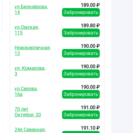
189.00 ₽
ул.Белозёрова,
14
Забронировать
189.80 ₽
ул.Омская,
115
Забронировать
190.00 ₽
Новокирпичная,
13
Забронировать
190.00 ₽
ул. Комарова,
3
Забронировать
190.00 ₽
ул.Серова,
16а
Забронировать
58.10
84.70
132.0
от
₽
от
₽
от
191.00 ₽
70 лет
Амлодипин-Прана
Амлодипин
Амлод
Октября, 20
Забронировать
таблетки 5мг №30
таблетки 10мг №30
таблетки 
191.10 ₽
24я Северная,