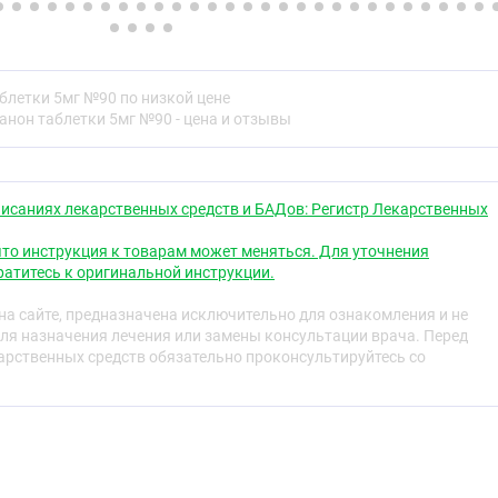
е свойства
блетки 5мг №90 по низкой цене
анон таблетки 5мг №90 - цена и отзывы
е дигидропиридина - блокатор «медленных» кальциевых
ения, оказывает антиангинальное и гипотензивное
 дигидропиридиновыми рецепторами, блокирует
исаниях лекарственных средств и БАДов: Регистр Лекарственных
жает трансмембранный переход ионов кальция в клетку
ладкомышечные клетки сосудов, чем в кардиомиоциты).
то инструкция к товарам может меняться. Для уточнения
атитесь к оригинальной инструкции.
ие обусловлено расширением коронарных и
и артериол:
а сайте, предназначена исключительно для ознакомления и не
ля назначения лечения или замены консультации врача. Перед
жает выраженность ишемии миокарда расширяя
рственных средств обязательно проконсультируйтесь со
лы, снижает общее периферическое сосудистое
т постнагрузку на сердце, потребность миокарда в
ронарные артерии и артериолы в неизмененных и
миокарда, увеличивает поступление кислорода в
вазоспастической стенокардии) предотвращает развитие