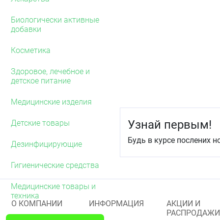
наступления терапевтиче
наблюдается через 6-10 
Биологически активные
добавки
У пациентов с заболева
коронарный атеросклероз
Косметика
артерий, атеросклероз с
чрескожную транслюмин
пациентов со стенокард
Здоровое, лечебное и
утолщения интимы-медии
детское питание
миокарда, инсульта, ЧТ
снижению числа госпита
Медицинские изделия
прогрессирования хрони
частоту вмешательств, 
Узнай первым!
Детские товары
Не повышает показатель
Будь в курсе послених н
исходов у пациентов с Х
Дезинфицирующие
на фоне терапии дигокс
ангиотензинпревращающег
Гигиенические средства
функциональный класс 
применении амлодипина 
Медицинские товары и
техника
Фармакокинетика
О КОМПАНИИ
ИНФОРМАЦИЯ
АКЦИИ И
РАСПРОДАЖИ
Всасывание