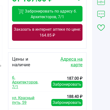
Забронировать по адресу б.
Архитекторов, 7/1
Заказать в интернет аптеке по цене:
126.80
58.10
84.70
164.85 ₽
от
₽
от
₽
от
₽
Амлодипин-
Амлодипин-
Амлодипин
Вертекс
Прана таблетки
таблетки 10мг
таблетки 5мг
5мг №30
№30
№60
Цены и
Адреса на
наличие
карте
б.
187.00 ₽
Архитекторов,
Забронировать
7/1
188.40 ₽
ул. Красный
путь, 59
Забронировать