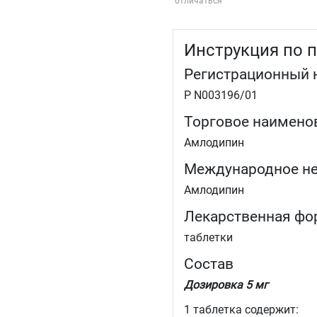
отличаться
Инструкция по 
Регистрационный 
Р N003196/01
Торговое наимено
Амлодипин
Международное не
Амлодипин
Лекарственная фо
таблетки
Состав
Дозировка 5 мг
1 таблетка содержит: