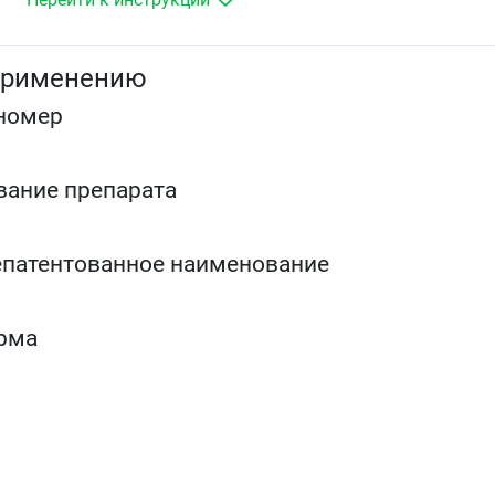
в комбинации с другими антиангинальными
средствами).
применению
номер
вание препарата
патентованное наименование
рма