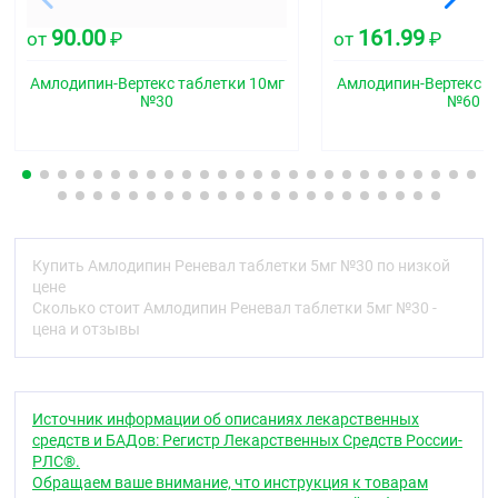
Блокатор "медленных" кальциевых каналов
90.00
161.99
от
₽
от
₽
Код АТХ
C08CA01
Амлодипин-Вертекс таблетки 10мг
Амлодипин-Вертекс т
№30
№60
Фармакологические свойства
Фармакодинамика
Производное дигидропиридина — блокатор
«медленных» кальциевых каналов (БМКК),
оказывает гипотензивное и антиангинальное
действие. Блокирует «медленные» кальциевые
Купить Амлодипин Реневал таблетки 5мг №30 по низкой
каналы, снижает трансмембранный переход ионов
цене
кальция в клетку (в большей степени в
Сколько стоит Амлодипин Реневал таблетки 5мг №30 -
гладкомышечные клетки сосудов, чем в
цена и отзывы
кардиомиоциты).
Антиангинальное действие обусловлено
расширением коронарных и периферических
артерий и артериол:
Источник информации об описаниях лекарственных
средств и БАДов: Регистр Лекарственных Средств России-
при стенокардии уменьшает выраженность
РЛС®.
ишемии миокарда, расширяя периферические
Обращаем ваше внимание, что инструкция к товарам