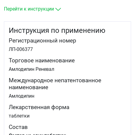
ангиотензинпревращающего фермента)
стенокардия напряжения, вазоспастическая
Перейти к инструкции
стенокардия (стенокардия Принцметала) — в
монотерапии или в комбинации с другими
антиангинальными лекарственными средствами.
Инструкция по применению
Регистрационный номер
ЛП-006377
Торговое наименование
Амлодипин Реневал
Международное непатентованное
наименование
Амлодипин
Лекарственная форма
таблетки
Состав