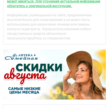
артериолы, снижает общее периферическое
может меняться. Для уточнения актуальной информации
сосудистое сопротивление, уменьшает
обратитесь к оригинальной инструкции.
постнагрузку на сердце, снижает потребность
миокарда в кислороде
Информация, размещенная на сайте, предназначена
расширяя коронарные артерии и артериолы в
исключительно для ознакомления и не может быть
неизменённых и в ишемизированных зонах
использована для назначения лечения или замены
миокарда, увеличивает поступление
консультации врача. Перед использованием любых
кислорода в миокард (особенно при
лекарственных средств обязательно
вазоспастической стенокардии),
проконсультируйтесь со специалистом.
предотвращает спазм коронарных артерий (в
том числе вызванный курением).
У пациентов со стабильной стенокардией разовая
суточная доза увеличивает толерантность к
физической нагрузке, замедляет развитие
приступов стенокардии и «ишемической»
депрессии сегмента ST, снижает частоту приступов
стенокардии и потребления нитроглицерина и
других нитратов.
Оказывает длительное дозозависимое
гипотензивное действие. Гипотензивное действие
обусловлено прямым вазодилатирующим
влиянием на гладкие мышцы сосудов.