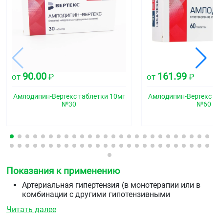
90.00
161.99
от
₽
от
₽
Амлодипин-Вертекс таблетки 10мг
Амлодипин-Вертекс т
№30
№60
Показания к применению
Артериальная гипертензия (в монотерапии или в
комбинации с другими гипотензивными
средствами: диуретиками, бета-
Читать далее
адреноблокаторами, ингибиторами