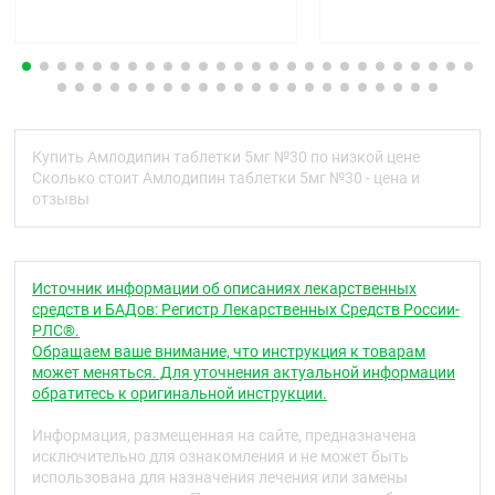
Фармакотерапевтическая группа
блокатор «медленных» кальциевых каналов.
Код АТХ
С08СА01
Купить Амлодипин таблетки 5мг №30 по низкой цене
Фармакологические свойства
Сколько стоит Амлодипин таблетки 5мг №30 - цена и
отзывы
Фармакодинамика
Амлодипин - производное дигидропиридина -
блокатор «медленных» кальциевых каналов
(БМКК) II поколения, оказывает антиангинальное и
Источник информации об описаниях лекарственных
гипотензивное действие. Связываясь с
средств и БАДов: Регистр Лекарственных Средств России-
дигидропиридиновыми рецепторами, блокирует
РЛС®.
кальциевые каналы, снижает трансмембранный
Обращаем ваше внимание, что инструкция к товарам
переход ионов кальция в клетку (в большей
может меняться. Для уточнения актуальной информации
степени в гладкомышечные клетки сосудов, чем в
обратитесь к оригинальной инструкции.
кардиомиоциты).
Информация, размещенная на сайте, предназначена
Антиангинальное действие обусловлено
исключительно для ознакомления и не может быть
расширением коронарных и периферических
использована для назначения лечения или замены
артерий и артериол: