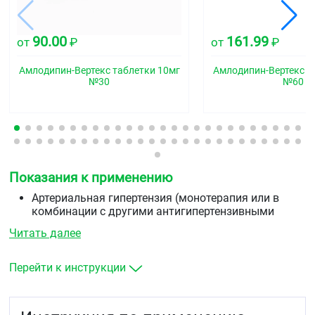
90.00
161.99
от
₽
от
₽
Амлодипин-Вертекс таблетки 10мг
Амлодипин-Вертекс т
№30
№60
Показания к применению
Артериальная гипертензия (монотерапия или в
комбинации с другими антигипертензивными
средствами)
Читать далее
Стабильная стенокардия и вазоспастическая
стенокардия (стенокардия Принцметала или
вариантная стенокардия) как в монотерапия, так и
Перейти к инструкции
в комбинации с другими антиангинальными
средствами).