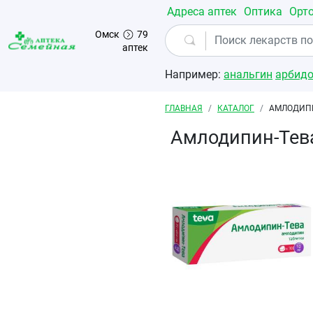
Перейти к основному содержанию
Адреса аптек
Оптика
Орт
Омск
79
аптек
Например:
анальгин
арбид
Строка навигации
ГЛАВНАЯ
КАТАЛОГ
АМЛОДИПИ
Амлодипин-Тев