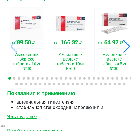
89.50
166.32
64.97
от
₽
от
₽
от
₽
Амлодипин-
Амлодипин-
Амлодипин-
Вертекс
Вертекс
Вертекс
таблетки 10мг
таблетки 10мг
таблетки 5мг
№30
№60
№30
Показания к применению
артериальная гипертензия.
стабильная стенокардия напряжения и
вазоспастическая стенокардия.
Читать далее
жет
Перейти к инструкции