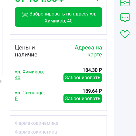
Забронировать по адресу ул.
Химиков, 40
122.43
54.50
82.84
от
₽
от
₽
от
₽
Цены и
Адреса на
наличие
карте
Амлодипин-
Амлодипин-
Амлодипин
Вертекс
Прана таблетки
таблетки 10мг
таблетки 5мг
5мг №30
№30
184.30 ₽
№60
ул. Химиков,
40
Забронировать
189.64 ₽
ул. Степанца,
8
Забронировать
Фармакодинамика
Фармакокинетика