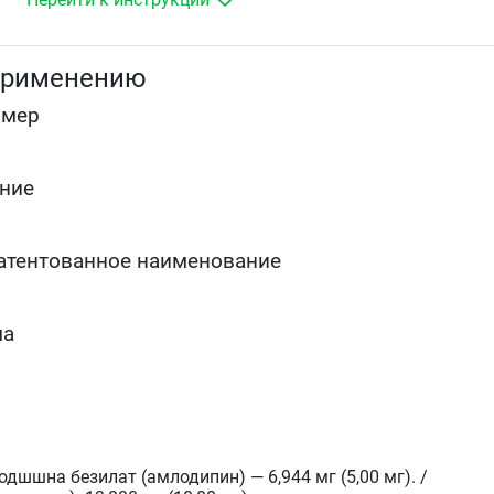
применению
омер
ние
атентованное наименование
ма
дшшна безилат (амлодипин) — 6,944 мг (5,00 мг). /