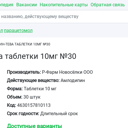
опедия
Вакансии
Накопительные карты
Обратная связь
ол
парацетомол
Н-ТЕВА ТАБЛЕТКИ 10МГ №30
а таблетки 10мг №30
Производитель:
Р-Фарм Новосёлки ООО
Действующее вещество:
Амлодипин
Форма:
Таблетки 10 мг
Объем:
30 штук
Код:
4630157810113
Срок годности:
Длительный срок
Доступные варианты