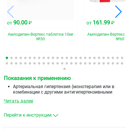
90.00
161.99
от
₽
от
₽
Амлодипин-Вертекс таблетки 10мг
Амлодипин-Вертекс т
№30
№60
Показания к применению
Артериальная гипертензия (монотерапия или в
комбинации с другими антигипертензивными
средствами)
Читать далее
стабильная стенокардия и вазоспастическая
стенокардия (стенокардия Принцметала или
вариантная стенокардия) как в монотерапия, так и
Перейти к инструкции
в комбинации с другими антиангинальными
средствами).