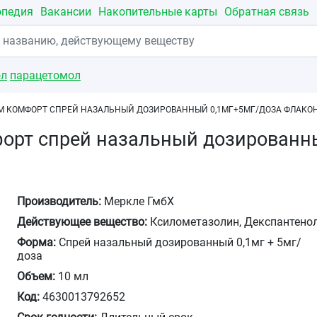
опедия
Вакансии
Накопительные карты
Обратная связь
ол
парацетомол
 КОМФОРТ СПРЕЙ НАЗАЛЬНЫЙ ДОЗИРОВАННЫЙ 0,1МГ+5МГ/ДОЗА ФЛАКОН
орт спрей назальный дозированны
Производитель:
Меркле ГмбХ
Действующее вещество:
Ксилометазолин, Декспантено
Форма:
Спрей назальный дозированный 0,1мг + 5мг/
доза
Объем:
10 мл
Код:
4630013792652