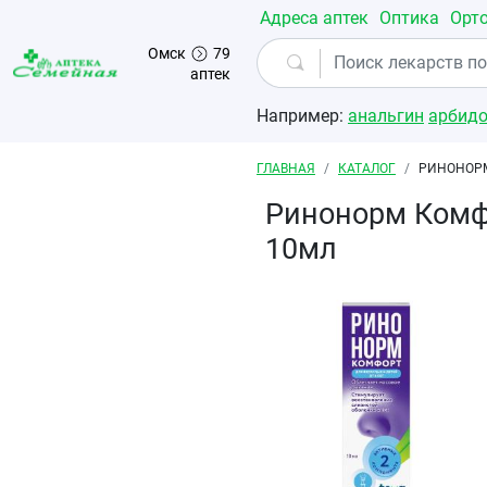
Перейти к основному содержанию
Адреса аптек
Оптика
Орт
Омск
79
аптек
Например:
анальгин
арбид
Строка навигации
ГЛАВНАЯ
КАТАЛОГ
РИНОНОРМ
Ринонорм Комф
10мл