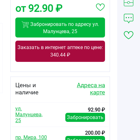
от 92.90 ₽
Забронировать по адресу ул.
Малунцева, 25
Заказать в интернет аптеке по цене:
340.44 ₽
87.14
35.00
92.90
от
₽
от
₽
от
₽
Ринонорм спрей
Ринонорм
Ринонорм
назальный
детский спрей
Комфорт спрей
Цены и
Адреса на
дозированный
назальный
назальный
140 мкг/доза
дозированный
дозированный
наличие
карте
флакон 20мл
35мкг/доза
0,1мг+5мг/доза
флакон 20мл
флакон 10мл
ул.
92.90 ₽
Малунцева,
Забронировать
25
200.00 ₽
пр. Мира, 100