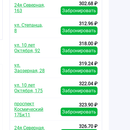
302.68 ₽
24я Северная,
163
Забронировать
312.96 ₽
ул. Степанца,
8
Забронировать
318.00 ₽
ул. 10 лет
Октября, 92
Забронировать
319.24 ₽
ул.
Заозерная, 28
Забронировать
322.04 ₽
ул. 10 лет
Октября, 175
Забронировать
проспект
388.74
425.83
283.0
323.90 ₽
от
₽
от
₽
от
Космический
Забронировать
17Бк11
Риномарис
Наксимин спрей
Отривин К
Интенсив спрей
назальный
спрей на
326.70 ₽
назальный
дозированный
0,6мг/мл+
24я Северная,