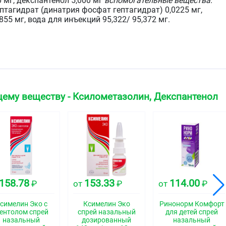
0 мг, декспантенол 5,000 мг
вспомогательные вещества:
птагидрат (динатрия фосфат гептагидрат) 0,0225 мг,
55 мг, вода для инъекций 95,322/ 95,372 мг.
етный раствор.
ская группа
едство
ему веществу - Ксилометазолин, Декспантенол
свойства
ся к группе местных сосудосуживающих средств
фа-адреномиметической активностью, вызывает сужение
158.78
153.33
114.00
₽
от
₽
от
₽
изистой оболочки полости носа, восстанавливает
одов, облегчает носовое дыхание. Действие препарата
симелин Эко с
Ксимелин Эко
Ринонорм Комфорт
 несколько минут после его применения и продолжается
ентолом спрей
спрей назальный
для детей спрей
назальный
дозированный
назальный