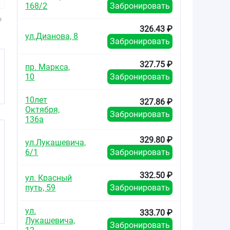
дозированный
0,05мг +5мг/доза
флакон
168/2
Забронировать
84мкг/доза+70мкг/
флакон 15мл
доза флакон 85доз
(135доз)
(15мл)
326.43 ₽
ул.Дианова, 8
Забронировать
327.75 ₽
пр. Маркса,
10
Забронировать
10лет
327.86 ₽
Октября,
Забронировать
136а
329.80 ₽
ул.Лукашевича,
6/1
Забронировать
332.50 ₽
ул. Красный
путь, 59
Забронировать
ул.
333.70 ₽
Лукашевича,
Забронировать