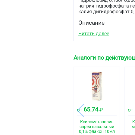
гидрохлорид 0,100/ 0,05
натрия гидрофосфата ге
калия дигидрофосфат 0,8
Описание
Прозрачный почти бесцв
Читать далее
Фармакотерапевтиче
Противоконгестивное ср
Аналоги по действующ
Код АТХ
R01AB06
Фармакологические 
Фармакодинамика
Ксилометазолин относит
(деконгестантов) с аль
65.74
от
₽
от
кровеносных сосудов сл
проходимость носовых х
Ксилометазолин
К
обычно наступает через
спрей назальный
м
до 10 часов.
0,1% флакон 10мл