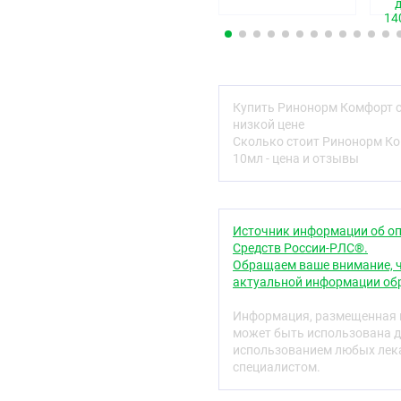
Декспантенол — витамин
14
Декспантенол превращае
составной частью коэнзи
углеводном и жировом об
порфиринов стимулирует
клеточный метаболизм, 
Купить Ринонорм Комфорт с
волокон. Оказывает рег
низкой цене
противовоспалительное 
Сколько стоит Ринонорм Ко
10мл - цена и отзывы
Фармакокинетика
Ксилометазолин при мес
концентрации в плазме к
современными аналитич
Источник информации об оп
Средств России-РЛС®.
Декспантенол при местн
Обращаем ваше внимание, ч
оболочкой, превращаетс
актуальной информации обр
крови (главным образом,
крови — 0,5–1 мг/л, в с
Информация, размещенная н
подвергается метаболиз
может быть использована д
виде.
использованием любых лека
специалистом.
Показания