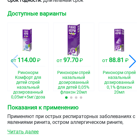
Срок годности:
Длительный срок
Доступные варианты
114.00
97.70
88.81
от
₽
от
₽
от
₽
Ринонорм
Ринонорм спрей
Ринонорм спрей
Комфорт для
назальный
назальный
детей спрей
дозированный
дозированный
назальный
для детей 0,05%
0,1% флакон
дозированный
флакон 20мл
20мл
0,05мг+5мг/доза
флакон 10мл
Показания к применению
Применяют при острых респираторных заболеваниях с
явлениями ринита, остром аллергическом рините,
вазомоторном рините, синуситах, при среднем отите (в
Читать далее
составе комбинированной терапии для уменьшения