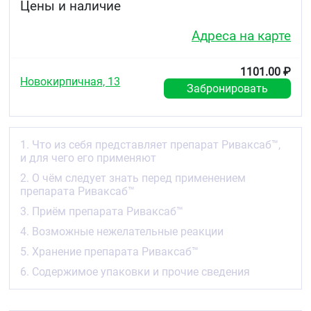
Цены и наличие
тиклопидином.
Профилактика инсульта, инфаркта миокарда и
Адреса на карте
смерти вследствие сердечно-сосудистых
причин, а также профилактика острой ишемии
конечностей и общей смертности у пациентов с
1101.00 ₽
ишемической болезнью сердца (ИБС) или
Новокирпичная, 13
заболеванием периферических артерий (ЗПА) в
Забронировать
комбинированной терапии с
ацетилсалициловой кислотой.
2. О чём следует знать перед
1. Что из себя представляет препарат Риваксаб™,
применением препарата Риваксаб™
и для чего его применяют
Противопоказания
2. О чём следует знать перед применением
препарата Риваксаб™
Не принимайте препарат Риваксаб™:
3. Приём препарата Риваксаб™
если у Вас аллергия на ривароксабан или
4. Возможные нежелательные реакции
любые другие компоненты препарата
5. Хранение препарата Риваксаб™
(перечислены в разделе 6 листка-вкладыша)
если у Вас значимые активные кровотечения
6. Содержимое упаковки и прочие сведения
(например, внутричерепное кровоизлияние,
желудочно-кишечное кровотечение)
если у Вас повреждение или состояние,