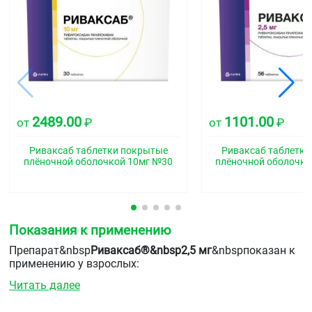
2489.00
1101.00
от
₽
от
₽
Риваксаб таблетки покрытые
Риваксаб таблетки
плёночной оболочкой 10мг №30
плёночной оболочко
Показания к применению
Препарат&nbsp
Риваксаб®&nbsp2,5 мг
&nbspпоказан к
применению у взрослых:
Читать далее
Профилактика смерти вследствие сердечно-
сосудистых причин, инфаркта миокарда и