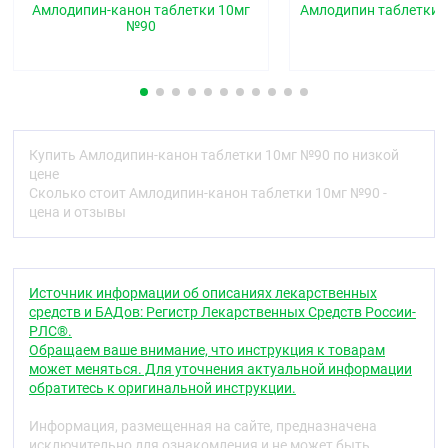
Амлодипин-канон таблетки 10мг
Амлодипин таблетки 
фаской и риской, белого или почти белого цвета.
№90
Фармакотерапевтическая группа
блокатор «медленных» кальциевых каналов.
Код АТХ
С08СА01
Купить Амлодипин-канон таблетки 10мг №90 по низкой
цене
Фармакологические свойства
Сколько стоит Амлодипин-канон таблетки 10мг №90 -
цена и отзывы
Фармакодинамика
Амлодипин - производное дигидропиридина -
блокатор «медленных» кальциевых каналов
(БМКК) II поколения, оказывает антиангинальное и
Источник информации об описаниях лекарственных
гипотензивное действие. Связываясь с
средств и БАДов: Регистр Лекарственных Средств России-
дигидропиридиновыми рецепторами, блокирует
РЛС®.
кальциевые каналы, снижает трансмембранный
Обращаем ваше внимание, что инструкция к товарам
переход ионов кальция в клетку (в большей
может меняться. Для уточнения актуальной информации
степени в гладкомышечные клетки сосудов, чем в
обратитесь к оригинальной инструкции.
кардиомиоциты).
Информация, размещенная на сайте, предназначена
Антиангинальное действие обусловлено
исключительно для ознакомления и не может быть