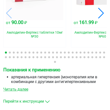
90.00
161.99
от
₽
от
₽
Амлодипин-Вертекс таблетки 10мг
Амлодипин-Вертекс т
№30
№60
Показания к применению
артериальная гипертензия (монотерапия или в
комбинации с другими антигипертензивными
средствами)
Читать далее
стабильная стенокардия и вазоспастическая
стенокардия (стенокардия Принцметала или
вариантная стенокардия) как в монотерапия, так и
Перейти к инструкции
в комбинации с другими антиангинальными
средствами).