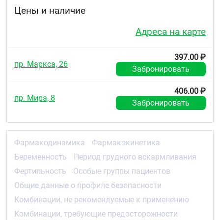
артериальной гипертензией было показано, что
Цены и наличие
индапамид:
Адреса на карте
не влияет на показатели липидного обмена, в
том числе на уровень триглицеридов,
холестерина, липопротеинов низкой плотности
397.00 ₽
и липопротеинов высокой плотности
пр. Маркса, 26
Забронировать
не влияет на показатели обмена углеводов, в
том числе у пациентов с сахарным диабетом.
406.00 ₽
пр. Мира, 8
Фармакокинетика
Забронировать
Всасывание
Биодоступность индапамида — 93 %.
Максимальной концентрации в плазме крови
Фармакодинамика
Фармакокинетика
(T
) препарат достигает через 1–2 часа после
max
Беременность
Период грудного вскармливания
перорального приёма однократной дозы 2,5 мг.
Фертильность
Особые группы пациентов
Распределение
Общие данные о профиле безопасности
Около 75 % препарата связывается с белками
Комбинации, не рекомендуемые к применению
плазмы крови. Период полувыведения препарата
составляет 14–24 часа (в среднем 18 часов). При
Комбинации, требующие предосторожности