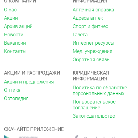
Повышенная чувствительность к
О КОМПАНИИ
ИНФОРМАЦИЯ
действующему веществу, другим производным
О нас
Аптечная справка
сульфонамида или любому из
вспомогательных веществ препарата (смотри
Акции
Адреса аптек
раздел «Состав на одну таблетку»)
Архив акций
Спорт и фитнес
тяжёлая почечная недостаточность (клиренс
Новости
Газета
креатинина менее 30 мл/мин)
печёночная энцефалопатия или тяжёлое
Вакансии
Интернет ресурсы
нарушение функции печени
Контакты
Мед. учреждения
гипокалиемия
пациенты с непереносимостью галактозы,
Обратная связь
дефицитом лактазы, глюкозо-галактозной
мальабсорбцией
АКЦИИ И РАСПРОДАЖИ
ЮРИДИЧЕСКАЯ
беременность и период грудного
ИНФОРМАЦИЯ
Акции и предложения
вскармливания
Политика по обработке
детский возраст до 18 лет.
Оптика
персональных данных
Ортопедия
С осторожностью
Пользовательское
соглашение
Нарушения функции печени и почек лёгкой или
умеренной степени тяжести, нарушения водно-
Законодательство
электролитного баланса, применение у пациентов
с увеличенным интервалом QT на ЭКГ, применение
СКАЧАЙТЕ ПРИЛОЖЕНИЕ
у истощённых пациентов, у пациентов, получающих
одновременную терапию с препаратами, которые