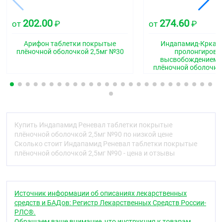
C03BA11
202.00
274.60
от
₽
от
₽
Фармакологические свойства
Фармакодинамика
Арифон таблетки покрытые
Индапамид-Крка т
плёночной оболочкой 2,5мг №30
пролонгиров
Механизм действия
высвобождением 
плёночной оболочко
Индапамид относится к производным
сульфонамида с индольным кольцом и по
фармакологическим свойствам близок к
тиазидным диуретикам, которые ингибируют
реабсорбцию ионов натрия в кортикальном
сегменте петли нефрона.
Купить Индапамид Реневал таблетки покрытые
плёночной оболочкой 2,5мг №90 по низкой цене
При этом увеличивается выделение почками ионов
Сколько стоит Индапамид Реневал таблетки покрытые
натрия, хлора и в меньшей степени ионов калия и
плёночной оболочкой 2,5мг №90 - цена и отзывы
магния, что сопровождается увеличением диуреза
и гипотензивным эффектом.
Фармакодинамические эффекты
Источник информации об описаниях лекарственных
В клинических исследованиях II и III фаз при
средств и БАДов: Регистр Лекарственных Средств России-
использовании индапамида в режиме
РЛС®.
Обращаем ваше внимание, что инструкция к товарам