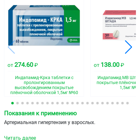
274.60
138.00
от
₽
от
₽
Индапамид-Крка таблетки с
Индапамид МВ Штад
пролонгированным
покрытые плёночно
высвобождением покрытые
1,5мг №3
плёночной оболочкой 1,5мг №60
Показания к применению
Артериальная гипертензия у взрослых.
Читать далее