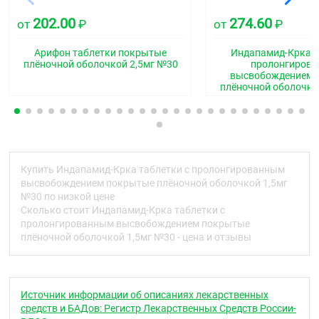
202.00
274.60
Код АТХ
от
₽
от
₽
C03BA11
Арифон таблетки покрытые
Индапамид-Крка т
плёночной оболочкой 2,5мг №30
пролонгиров
Фармакологические свойства
высвобождением 
плёночной оболочко
Фармакодинамика
Индапамид относится к производным
сульфонамида и но фармакологическим
свойствам близок к тиазидным диуретикам.
Обладает умеренным салуретическим и
диуретическим эффектами, которые обусловлены
Купить Индапамид-Крка таблетки с пролонгированным
ингибированием реабсорбции ионов натрия, хлора
высвобождением покрытые плёночной оболочкой 1,5мг
и, в меньшей степени, ионов калия и магния в
№30 по низкой цене
проксимальных канальцах почек и в
Сколько стоит Индапамид-Крка таблетки с
кортикальном сегменте дистального канальца
пролонгированным высвобождением покрытые
нефрона, тем самым увеличивая диурез и
плёночной оболочкой 1,5мг №30 - цена и отзывы
оказывая антигипертензивное действие.
Индапамид снижает тонус гладкой мускулатуры
артерий и оказывает сосудорасширяющее
Источник информации об описаниях лекарственных
действие, уменьшает общее периферическое
средств и БАДов: Регистр Лекарственных Средств России-
сопротивление сосудов (ОПСС). Эти эффекты