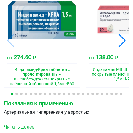
274.60
138.00
от
₽
от
₽
Индапамид-Крка таблетки с
Индапамид МВ Штад
пролонгированным
покрытые плёночно
высвобождением покрытые
1,5мг №3
плёночной оболочкой 1,5мг №60
Показания к применению
Артериальная гипертензия у взрослых.
Читать далее